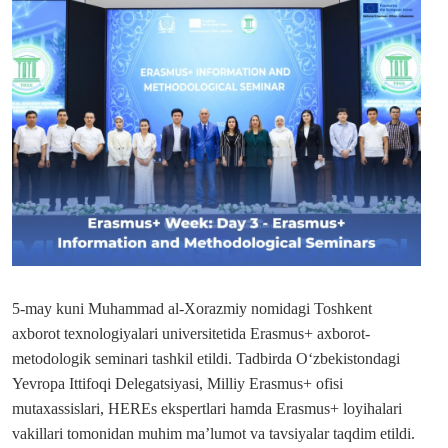
5-may kuni Muhammad al-Xorazmiy nomidagi Toshkent
axborot texnologiyalari universitetida Erasmus+ axborot-
metodologik seminari tashkil etildi. Tadbirda O‘zbekistondagi
Yevropa Ittifoqi Delegatsiyasi, Milliy Erasmus+ ofisi
mutaxassislari, HEREs ekspertlari hamda Erasmus+ loyihalari
vakillari tomonidan muhim ma’lumot va tavsiyalar taqdim etildi.