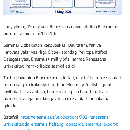
Joriy yilning 7-may kuni Renessans universitetida Erasmus+
axborot seminari bo‘lib o‘tdi.
Seminar O‘zbekiston Respublikasi Oliy ta’lim, fan va
innovatsiyalar vazirligi, O‘zbekistondagi Yevropa Ittifoqi
Delegatsiyasi, Erasmus+ milliy ofisi hamda Renessans
universiteti hamkorligida tashkil etildi.
Tadbir davomida Erasmus+ dasturlari, oliy ta’lim muassasalari
uchun xalqaro imkoniyatlar, Jean Monnet yo‘nalishi, grant
loyihalarini tayyorlash, hamkorlar topish hamda xalqaro
akademik aloqalarni kengaytirish masalalari muhokama
qilindi.
Batafsil:
https://erasmus.uz/publications/702-renessans-
universitetida-erasmus-haftaligi-doirasida-erasmus-axborot-