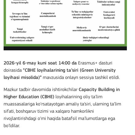
2026-yil 6-may kuni soat 14:00 da
Erasmus+ dasturi
doirasida
“CBHE loyihalarining ta’siri (Green University
loyihasi misolida)”
mavzusida onlayn sessiya tashkil etildi.
Mazkur tadbir davomida ishtirokchilar
Capacity Building in
Higher Education (CBHE)
loyihalarining oliy ta’lim
muassasalariga ko‘rsatayotgan amaliy ta’siri, ularning ta’lim
sifati, boshqaruv tizimi va xalqaro hamkorlikni
rivojlantirishdagi o‘rni haqida batafsil ma’lumotlarga ega
bo‘ldilar.