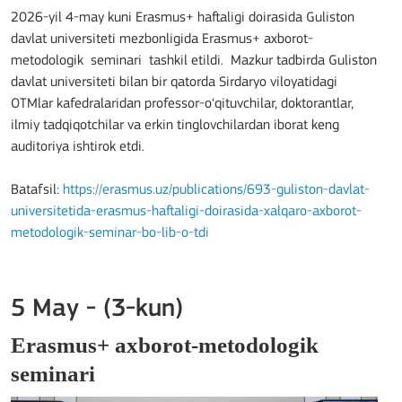
2026-yil 4-may kuni Erasmus+ haftaligi doirasida Guliston
davlat universiteti mezbonligida Erasmus+ axborot-
metodologik seminari tashkil etildi. Mazkur tadbirda Guliston
davlat universiteti bilan bir qatorda Sirdaryo viloyatidagi
OTMlar kafedralaridan professor-o‘qituvchilar, doktorantlar,
ilmiy tadqiqotchilar va erkin tinglovchilardan iborat keng
auditoriya ishtirok etdi.
Batafsil:
https://erasmus.uz/publications/693-guliston-davlat-
universitetida-erasmus-haftaligi-doirasida-xalqaro-axborot-
metodologik-seminar-bo-lib-o-tdi
5 May - (3-kun)
Erasmus+ axborot-metodologik
seminari