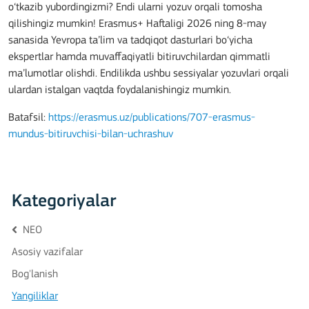
o‘tkazib yubordingizmi? Endi ularni yozuv orqali tomosha
qilishingiz mumkin! Erasmus+ Haftaligi 2026 ning 8-may
sanasida Yevropa ta’lim va tadqiqot dasturlari bo‘yicha
ekspertlar hamda muvaffaqiyatli bitiruvchilardan qimmatli
ma’lumotlar olishdi. Endilikda ushbu sessiyalar yozuvlari orqali
ulardan istalgan vaqtda foydalanishingiz mumkin.
Batafsil:
https://erasmus.uz/publications/707-erasmus-
mundus-bitiruvchisi-bilan-uchrashuv
Kategoriyalar
NEO
Asosiy vazifalar
Bog'lanish
Yangiliklar