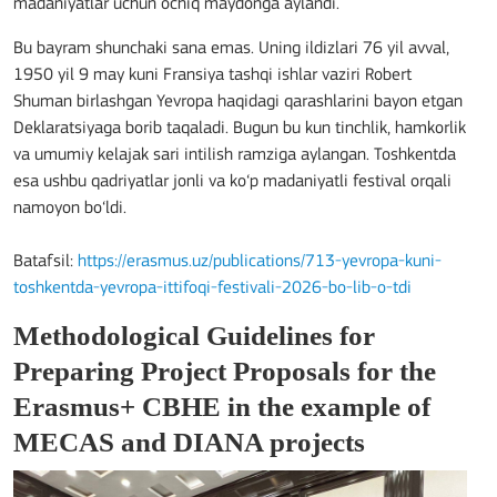
madaniyatlar uchun ochiq maydonga aylandi.
Bu bayram shunchaki sana emas. Uning ildizlari 76 yil avval,
1950 yil 9 may kuni Fransiya tashqi ishlar vaziri Robert
Shuman birlashgan Yevropa haqidagi qarashlarini bayon etgan
Deklaratsiyaga borib taqaladi. Bugun bu kun tinchlik, hamkorlik
va umumiy kelajak sari intilish ramziga aylangan. Toshkentda
esa ushbu qadriyatlar jonli va ko‘p madaniyatli festival orqali
namoyon bo‘ldi.
Batafsil:
https://erasmus.uz/publications/713-yevropa-kuni-
toshkentda-yevropa-ittifoqi-festivali-2026-bo-lib-o-tdi
Methodological Guidelines for
Preparing Project Proposals for the
Erasmus+ CBHE in the example of
MECAS and DIANA projects