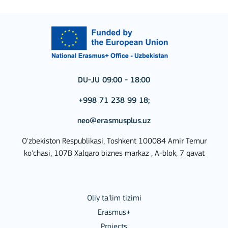
DU-JU 09:00 - 18:00
+998 71 238 99 18;
neo@erasmusplus.uz
O'zbekiston Respublikasi, Toshkent 100084 Amir Temur
ko'chasi, 107B Xalqaro biznes markaz , A-blok, 7 qavat
Oliy ta'lim tizimi
Erasmus+
Projects