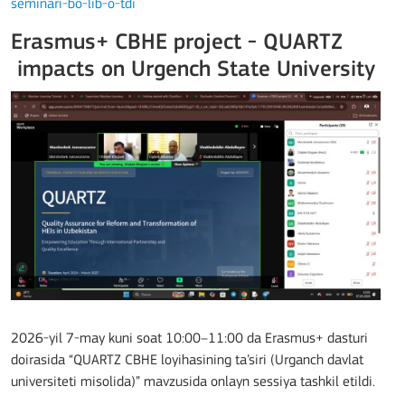
seminari-bo-lib-o-tdi
Erasmus+ CBHE project - QUARTZ
impacts on Urgench State University
2026-yil 7-may kuni soat 10:00–11:00 da Erasmus+ dasturi
doirasida “QUARTZ CBHE loyihasining ta’siri (Urganch davlat
universiteti misolida)” mavzusida onlayn sessiya tashkil etildi.