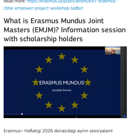
Read more:
https://erasmus.uz/publications/697-erasmus-
cbhe-empower-project-workshop-tadbiri
What is Erasmus Mundus Joint
Masters (EMJM)? Information session
with scholarship holders
Erasmus+ Haftaligi 2026 doirasidagi ayrim sessiyalarni