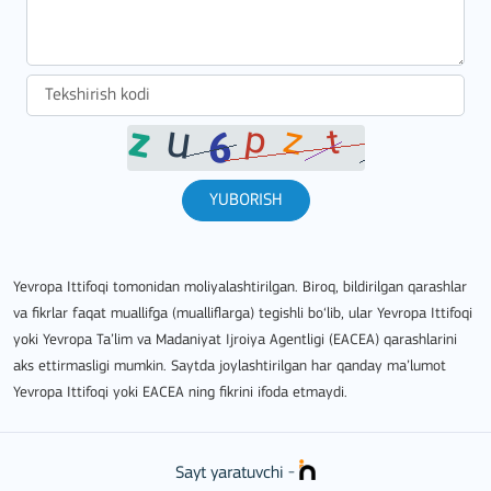
YUBORISH
Yevropa Ittifoqi tomonidan moliyalashtirilgan. Biroq, bildirilgan qarashlar
va fikrlar faqat muallifga (mualliflarga) tegishli bo‘lib, ular Yevropa Ittifoqi
yoki Yevropa Ta’lim va Madaniyat Ijroiya Agentligi (EACEA) qarashlarini
aks ettirmasligi mumkin. Saytda joylashtirilgan har qanday ma’lumot
Yevropa Ittifoqi yoki EACEA ning fikrini ifoda etmaydi.
Sayt yaratuvchi -