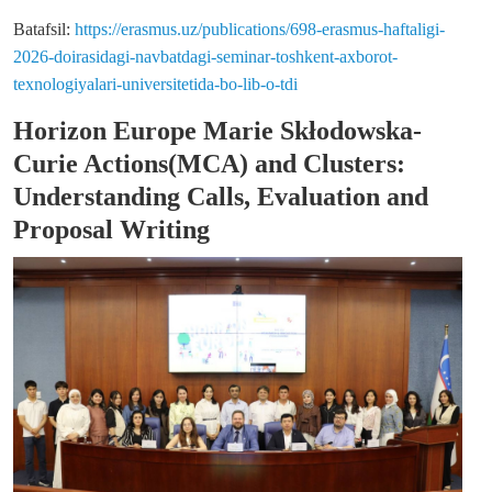
Batafsil:
https://erasmus.uz/publications/698-erasmus-haftaligi-
2026-doirasidagi-navbatdagi-seminar-toshkent-axborot-
texnologiyalari-universitetida-bo-lib-o-tdi
Horizon Europe Marie Skłodowska-
Curie Actions(MCA) and Clusters:
Understanding Calls, Evaluation and
Proposal Writing