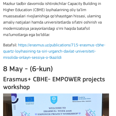
Mazkur tadbir davomida ishtirokchilar Capacity Building in
Higher Education (CBHE) loyihalarining oliy ta’lim
muassasalari rivojlanishiga qo‘shayotgan hissasi, ularning
amaliy natijalari hamda universitetlarda sifatni oshirish va
modernizatsiya jarayonlaridagi o‘rni haqida batafsil
ma’lumotlarga ega bo‘ldilar.
Batafsil:
https://erasmus.uz/publications/715-erasmus-cbhe-
quartz-loyihasining-ta-siri-urganch-davlat-universiteti-
misolida-onlayn-sessiya-o-tkazildi
8 May - (6-kun)
Erasmus+ CBHE- EMPOWER projects
workshop