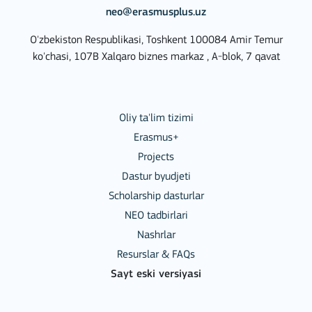
neo@erasmusplus.uz
O'zbekiston Respublikasi, Toshkent 100084 Amir Temur
ko'chasi, 107B Xalqaro biznes markaz , A-blok, 7 qavat
Oliy ta'lim tizimi
Erasmus+
Projects
Dastur byudjeti
Scholarship dasturlar
NEO tadbirlari
Nashrlar
Resurslar & FAQs
Sayt eski versiyasi