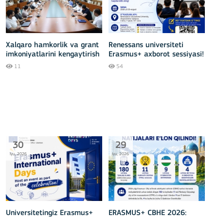
Xalqaro hamkorlik va grant
Renessans universiteti
imkoniyatlarini kengaytirish
Erasmus+ axborot sessiyasi!
masalalari muhokama
11
54
qilindi
30
29
Iyu, 2026
Iyu, 2026
Universitetingiz Erasmus+
ERASMUS+ CBHE 2026: