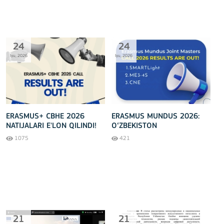
24
24
Iyu, 2026
Iyu, 2026
ERASMUS+ CBHE 2026
ERASMUS MUNDUS 2026:
NATIJALARI E'LON QILINDI!
O‘ZBEKISTON
UNIVERSITETLARI XALQARO
1075
421
LOYIHALARDA NAVBATDAGI
MUVAFFAQIYATGA ERISHDI!
21
21