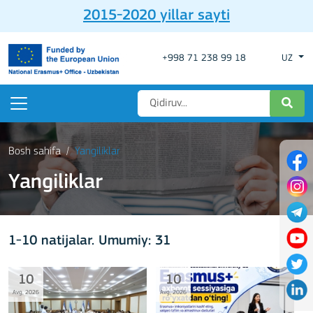
2015-2020 yillar sayti
+998 71 238 99 18
UZ
Bosh sahifa
Yangiliklar
Yangiliklar
1-10 natijalar. Umumiy: 31
10
10
Avg, 2026
Avg, 2026