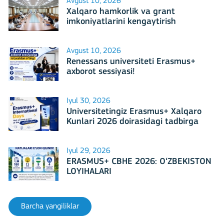
Avgust 10, 2026
Xalqaro hamkorlik va grant
imkoniyatlarini kengaytirish
masalalari muhokama qilindi
Avgust 10, 2026
Renessans universiteti Erasmus+
axborot sessiyasi!
Iyul 30, 2026
Universitetingiz Erasmus+ Xalqaro
Kunlari 2026 doirasidagi tadbirga
mezbonlik qilishga tayyormi?
Iyul 29, 2026
ERASMUS+ CBHE 2026: O‘ZBEKISTON
LOYIHALARI
Barcha yangiliklar