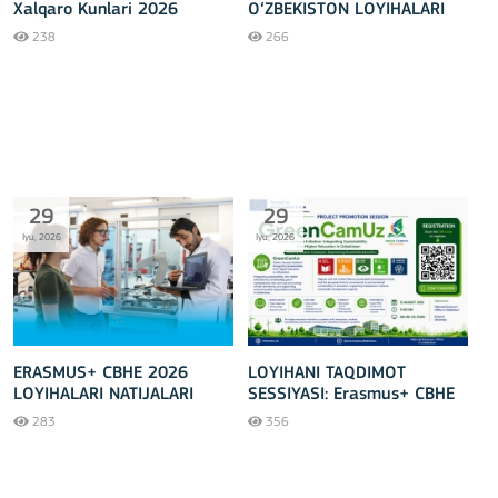
Xalqaro Kunlari 2026
O‘ZBEKISTON LOYIHALARI
doirasidagi tadbirga
238
266
mezbonlik qilishga
tayyormi?
29
29
Iyu, 2026
Iyu, 2026
ERASMUS+ CBHE 2026
LOYIHANI TAQDIMOT
LOYIHALARI NATIJALARI
SESSIYASI: Erasmus+ CBHE
E'LON QILINDI!
– GreenCamUz loyihasi
283
356