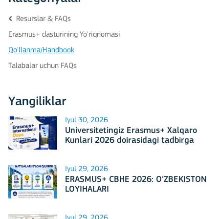
Resurslar & FAQs
Erasmus+ dasturining Yo'riqnomasi
Qo'llanma/Handbook
Talabalar uchun FAQs
Yangiliklar
Iyul 30, 2026
Universitetingiz Erasmus+ Xalqaro
Kunlari 2026 doirasidagi tadbirga
mezbonlik qilishga tayyormi?
Iyul 29, 2026
ERASMUS+ CBHE 2026: O‘ZBEKISTON
LOYIHALARI
Iyul 29, 2026