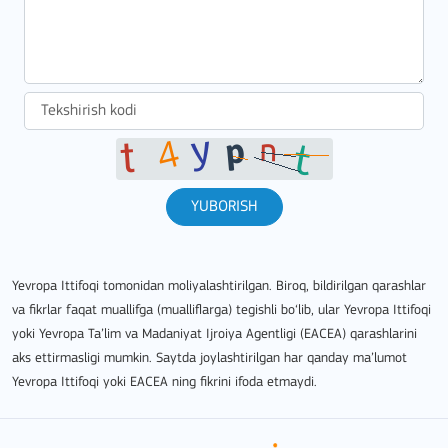
YUBORISH
Yevropa Ittifoqi tomonidan moliyalashtirilgan. Biroq, bildirilgan qarashlar
va fikrlar faqat muallifga (mualliflarga) tegishli bo‘lib, ular Yevropa Ittifoqi
yoki Yevropa Ta’lim va Madaniyat Ijroiya Agentligi (EACEA) qarashlarini
aks ettirmasligi mumkin. Saytda joylashtirilgan har qanday ma’lumot
Yevropa Ittifoqi yoki EACEA ning fikrini ifoda etmaydi.