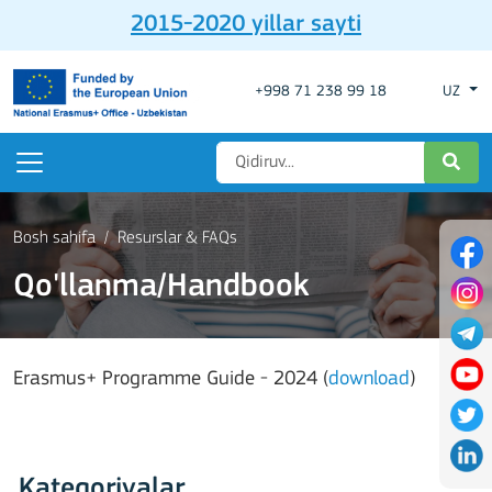
2015-2020 yillar sayti
+998 71 238 99 18
UZ
Bosh sahifa
Resurslar & FAQs
Qo'llanma/Handbook
Erasmus+ Programme Guide - 2024 (
download
)
Kategoriyalar