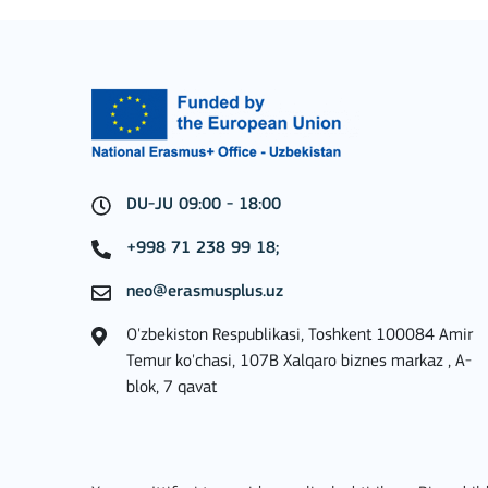
BATAFSIL
DU-JU 09:00 - 18:00
+998 71 238 99 18;
neo@erasmusplus.uz
Key Action 2: Cooperat
O'zbekiston Respublikasi, Toshkent 100084 Amir
Temur ko'chasi, 107B Xalqaro biznes markaz , A-
blok, 7 qavat