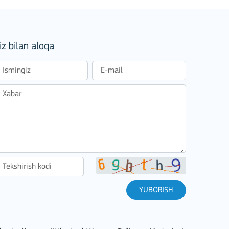
iz bilan aloqa
stitutions
YUBORISH