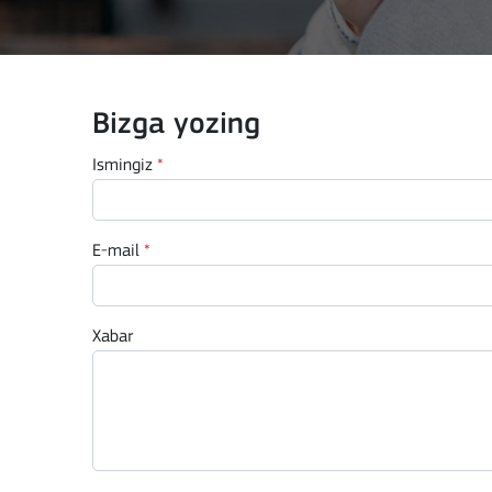
Key Action 3
Bizga yozing
Jean Monnet Actions
Ismingiz
*
E-mail
*
BATAFSIL
Xabar
Key Action 1: Learning 