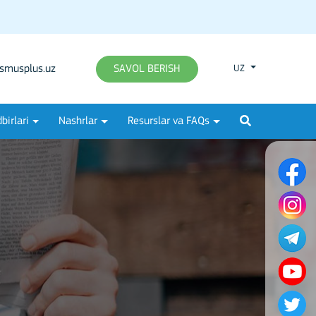
smusplus.uz
SAVOL BERISH
UZ
birlari
Nashrlar
Resurslar va FAQs