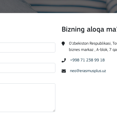
Bizning aloqa ma
O'zbekiston Respublikasi, 
biznes markaz , A-blok, 7 qa
+998 71 238 99 18
neo@erasmusplus.uz
Mobility of Individuals