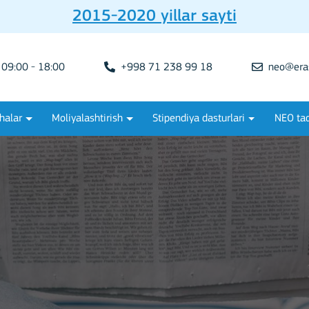
2015-2020 yillar sayti
09:00 - 18:00
+998 71 238 99 18
neo@era
halar
Moliyalashtirish
Stipendiya dasturlari
NEO tad