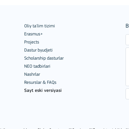
B
Oliy ta'lim tizimi
Erasmus+
Projects
Dastur byudjeti
Scholarship dasturlar
NEO tadbirlari
Nashrlar
ion among organisations and in
Resurslar & FAQs
Sayt eski versiyasi