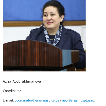
Aziza Abdurakhmanova
Coordinator
E-mail:
coordinator@erasmusplus.uz
/
neo@erasmusplus.uz