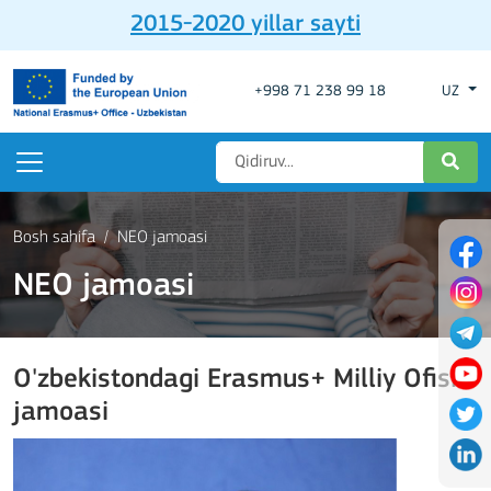
2015-2020 yillar sayti
+998 71 238 99 18
UZ
Bosh sahifa
NEO jamoasi
NEO jamoasi
O'zbekistondagi Erasmus+ Milliy Ofisi
jamoasi