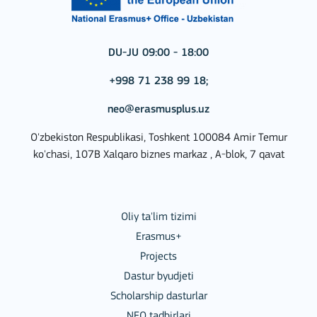
DU-JU 09:00 - 18:00
+998 71 238 99 18;
neo@erasmusplus.uz
O'zbekiston Respublikasi, Toshkent 100084 Amir Temur
ko'chasi, 107B Xalqaro biznes markaz , A-blok, 7 qavat
Oliy ta'lim tizimi
Erasmus+
Projects
Dastur byudjeti
Scholarship dasturlar
NEO tadbirlari