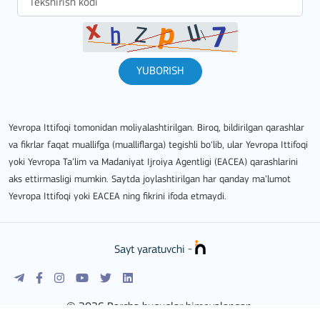
YUBORISH
Yevropa Ittifoqi tomonidan moliyalashtirilgan. Biroq, bildirilgan qarashlar
va fikrlar faqat muallifga (mualliflarga) tegishli bo‘lib, ular Yevropa Ittifoqi
yoki Yevropa Ta’lim va Madaniyat Ijroiya Agentligi (EACEA) qarashlarini
aks ettirmasligi mumkin. Saytda joylashtirilgan har qanday ma’lumot
Yevropa Ittifoqi yoki EACEA ning fikrini ifoda etmaydi.
Sayt yaratuvchi -
© 2026 Barcha huquqlar himoyalangan.