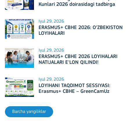
Kunlari 2026 doirasidagi tadbirga
mezbonlik qilishga tayyormi?
Iyul 29, 2026
ERASMUS+ CBHE 2026: O‘ZBEKISTON
LOYIHALARI
Iyul 29, 2026
ERASMUS+ CBHE 2026 LOYIHALARI
NATIJALARI E'LON QILINDI!
Iyul 29, 2026
LOYIHANI TAQDIMOT SESSIYASI:
Erasmus+ CBHE – GreenCamUz
loyihasi
Barcha yangiliklar