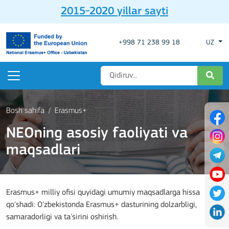
2015-2020 yillar sayti
+998 71 238 99 18
UZ
Bosh sahifa
Erasmus+
NEOning asosiy faoliyati va
maqsadlari
Erasmus+ milliy ofisi quyidagi umumiy maqsadlarga hissa
qo'shadi: O'zbekistonda Erasmus+ dasturining dolzarbligi,
samaradorligi va ta'sirini oshirish.