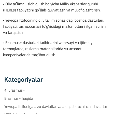
• Oliy taʼlimni isloh qilish boʻyicha Milliy ekspertlar guruhi
(HEREs) faoliyatini qoʻllab-quvvatlash va muvofiqlashtirish;
• Yevropa Ittifoqining oliy ta'lim sohasidagi boshqa dasturlari,
faoliyati, tashabbuslari to'g'risidagi ma'lumotlarni ilgari surish
va tarqatish;
• Erasmus+ dasturlari tadbirlarini web-sayt va ijtimoiy
tarmoqlarda, reklama materiallarida va axborot
kampaniyalarida targ'ibot qilish.
Kategoriyalar
Erasmus+
Erasmus+ haqida
Yevropa Ittifoqiga a'zo davlatlar va aloqador uchinchi davlatlar