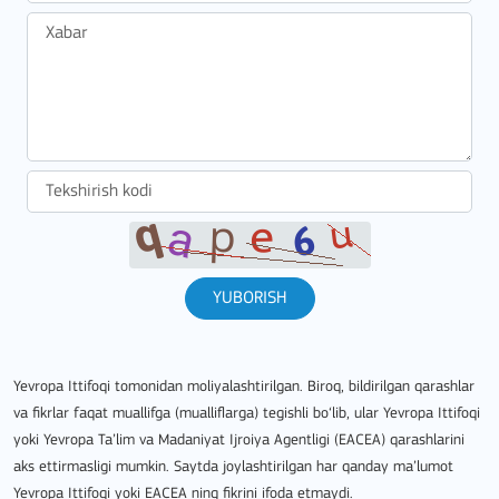
YUBORISH
Yevropa Ittifoqi tomonidan moliyalashtirilgan. Biroq, bildirilgan qarashlar
va fikrlar faqat muallifga (mualliflarga) tegishli bo‘lib, ular Yevropa Ittifoqi
yoki Yevropa Ta’lim va Madaniyat Ijroiya Agentligi (EACEA) qarashlarini
aks ettirmasligi mumkin. Saytda joylashtirilgan har qanday ma’lumot
Yevropa Ittifoqi yoki EACEA ning fikrini ifoda etmaydi.