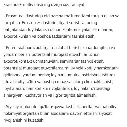
Erasmus+ milliy ofisining o'ziga xos faoliyati:
• Erasmus+ dasturiga oid barcha ma'lumotlarni targ'ib qilish va
tarqatish: Erasmus+ dasturini ilgari surish va uning
natijalaridan foydalanish uchun konferensiyalar, seminarlar,
axborot kunlari va boshqa tadbirlarni tashkil etish;
• Potentsial nomzodlarga maslahat berish, xabardor qilish va
yordam berish; potentsial murojaat etuvchilar uchun
axborot/kontakt uchrashuvlari, seminarlar tashkil etish;
potentsial murojaat etuvchilarga milliy yoki xorijiy hamkorlarni
qidirishda yordam berish; loyihani amalga oshirishda ishtirok
etuvchi oliy ta’lim va boshqa muassasalarga ko‘maklashish;
loyihalararo hamkorlikni rivojlantirish, loyihalar o‘rtasidagi
sinergiyani kuchaytirish va ilg‘or tajriba almashish;
• Siyosiy muloqotni qo'llab-quvvatlash, ekspertlar va mahalliy
hokimiyat organlari bilan aloqalarni davom ettirish, siyosat
rivojlanishini kuzatish;