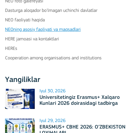
NEO foto galereyasi
Dasturga aloqador bo'lmagan uchinchi davlatlar
NEO faoliyati haqida
NEOning asosiy faoliyati va maqsadlari
HERE jamoasi va kontaktlari
HEREs
Cooperation among organisations and institutions
Yangiliklar
Iyul 30, 2026
Universitetingiz Erasmus+ Xalqaro
Kunlari 2026 doirasidagi tadbirga
mezbonlik qilishga tayyormi?
Iyul 29, 2026
ERASMUS+ CBHE 2026: O‘ZBEKISTON