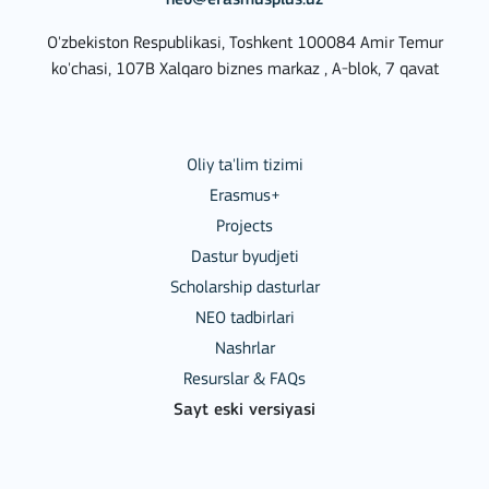
neo@erasmusplus.uz
O'zbekiston Respublikasi, Toshkent 100084 Amir Temur
ko'chasi, 107B Xalqaro biznes markaz , A-blok, 7 qavat
Oliy ta'lim tizimi
Erasmus+
Projects
Dastur byudjeti
Scholarship dasturlar
NEO tadbirlari
Nashrlar
Resurslar & FAQs
Sayt eski versiyasi