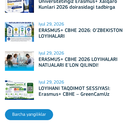
Universitetingiz Erasmus+ Xalqaro
Kunlari 2026 doirasidagi tadbirga
mezbonlik qilishga tayyormi?
Iyul 29, 2026
ERASMUS+ CBHE 2026: O‘ZBEKISTON
LOYIHALARI
Iyul 29, 2026
ERASMUS+ CBHE 2026 LOYIHALARI
NATIJALARI E'LON QILINDI!
Iyul 29, 2026
LOYIHANI TAQDIMOT SESSIYASI:
Erasmus+ CBHE – GreenCamUz
loyihasi
Barcha yangiliklar