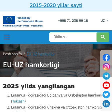
2015-2020 yillar sayti
+998 71 238 99 18
UZ
Bosh sahifa
EU-UZ hamkorligi
EU-UZ hamkorligi
2025 yilda yangilangan
Erasmus+ doirasidagi Bolgariya va O‘zbekiston hamkorligi
(
Yuklash
)
Erasmus+ doirasidagi Chexiya va O‘zbekiston hamkorligi