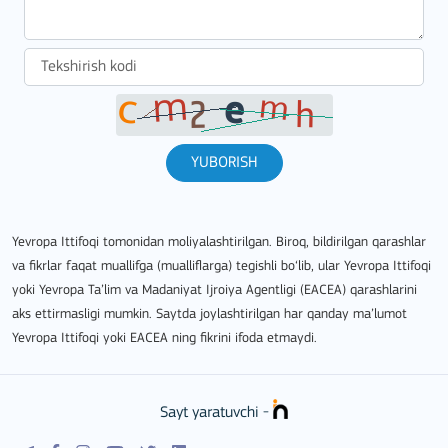
YUBORISH
Yevropa Ittifoqi tomonidan moliyalashtirilgan. Biroq, bildirilgan qarashlar
va fikrlar faqat muallifga (mualliflarga) tegishli bo‘lib, ular Yevropa Ittifoqi
yoki Yevropa Ta’lim va Madaniyat Ijroiya Agentligi (EACEA) qarashlarini
aks ettirmasligi mumkin. Saytda joylashtirilgan har qanday ma’lumot
Yevropa Ittifoqi yoki EACEA ning fikrini ifoda etmaydi.
Sayt yaratuvchi -