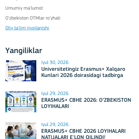
Umumiy ma'lumot
O'zbekiston OTMlar ro'yhati
Oliy ta'lim rivojlanishi
Yangiliklar
Iyul 30, 2026
Universitetingiz Erasmus+ Xalqaro
Kunlari 2026 doirasidagi tadbirga
mezbonlik qilishga tayyormi?
Iyul 29, 2026
ERASMUS+ CBHE 2026: O‘ZBEKISTON
LOYIHALARI
Iyul 29, 2026
ERASMUS+ CBHE 2026 LOYIHALARI
NATIJALARI E'LON QILINDI!