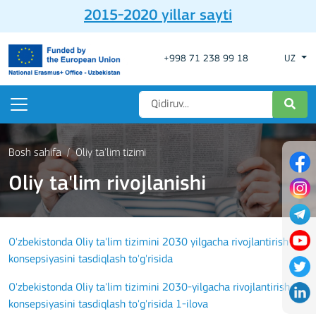
2015-2020 yillar sayti
+998 71 238 99 18
UZ
Bosh sahifa
Oliy ta'lim tizimi
Oliy ta'lim rivojlanishi
O'zbekistonda Oliy ta'lim tizimini 2030 yilgacha rivojlantirish
konsepsiyasini tasdiqlash to'g'risida
O'zbekistonda Oliy ta'lim tizimini 2030-yilgacha rivojlantirish
konsepsiyasini tasdiqlash to'g'risida 1-ilova