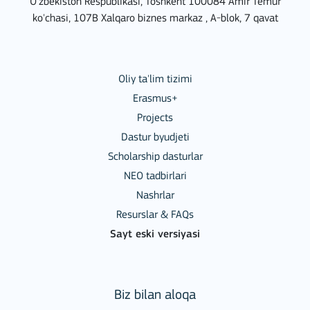
O'zbekiston Respublikasi, Toshkent 100084 Amir Temur
ko'chasi, 107B Xalqaro biznes markaz , A-blok, 7 qavat
Oliy ta'lim tizimi
Erasmus+
Projects
Dastur byudjeti
Scholarship dasturlar
NEO tadbirlari
Nashrlar
Resurslar & FAQs
Sayt eski versiyasi
Biz bilan aloqa