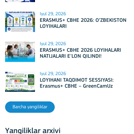
mezbonlik qilishga tayyormi?
Iyul 29, 2026
ERASMUS+ CBHE 2026: O‘ZBEKISTON
LOYIHALARI
Iyul 29, 2026
ERASMUS+ CBHE 2026 LOYIHALARI
NATIJALARI E'LON QILINDI!
Iyul 29, 2026
LOYIHANI TAQDIMOT SESSIYASI:
Erasmus+ CBHE – GreenCamUz
loyihasi
Barcha yangiliklar
Yangiliklar arxivi