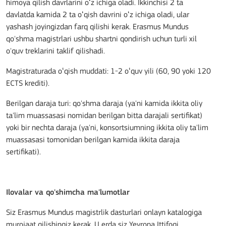
himoya qilish davrlarini oʻz ichiga oladi. Ikkinchisi 2 ta
davlatda kamida 2 ta oʻqish davrini oʻz ichiga oladi, ular
yashash joyingizdan farq qilishi kerak. Erasmus Mundus
qo'shma magistrlari ushbu shartni qondirish uchun turli xil
o'quv treklarini taklif qilishadi.
Magistraturada oʻqish muddati: 1-2 oʻquv yili (60, 90 yoki 120
ECTS krediti).
Berilgan daraja turi: qo'shma daraja (ya'ni kamida ikkita oliy
ta'lim muassasasi nomidan berilgan bitta darajali sertifikat)
yoki bir nechta daraja (ya'ni, konsortsiumning ikkita oliy ta'lim
muassasasi tomonidan berilgan kamida ikkita daraja
sertifikati).
Ilovalar va qo'shimcha ma'lumotlar
Siz Erasmus Mundus magistrlik dasturlari onlayn katalogiga
murojaat qilishingiz kerak. U erda siz Yevropa Ittifoqi