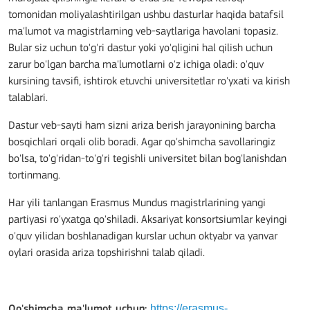
tomonidan moliyalashtirilgan ushbu dasturlar haqida batafsil
ma'lumot va magistrlarning veb-saytlariga havolani topasiz.
Bular siz uchun to'g'ri dastur yoki yo'qligini hal qilish uchun
zarur bo'lgan barcha ma'lumotlarni o'z ichiga oladi: o'quv
kursining tavsifi, ishtirok etuvchi universitetlar ro'yxati va kirish
talablari.
Dastur veb-sayti ham sizni ariza berish jarayonining barcha
bosqichlari orqali olib boradi. Agar qo'shimcha savollaringiz
bo'lsa, to'g'ridan-to'g'ri tegishli universitet bilan bog'lanishdan
tortinmang.
Har yili tanlangan Erasmus Mundus magistrlarining yangi
partiyasi ro'yxatga qo'shiladi. Aksariyat konsortsiumlar keyingi
o'quv yilidan boshlanadigan kurslar uchun oktyabr va yanvar
oylari orasida ariza topshirishni talab qiladi.
https://erasmus-
Qo'shimcha ma'lumot uchun: