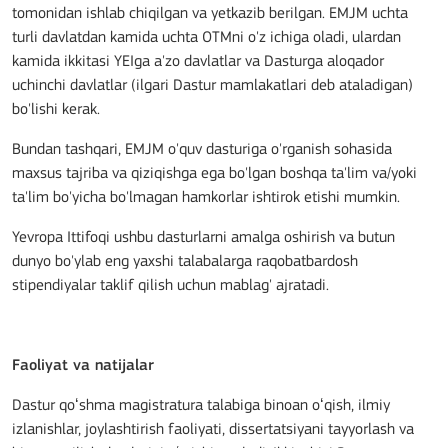
tomonidan ishlab chiqilgan va yetkazib berilgan. EMJM uchta
turli davlatdan kamida uchta OTMni o'z ichiga oladi, ulardan
kamida ikkitasi YEIga a'zo davlatlar va Dasturga aloqador
uchinchi davlatlar (ilgari Dastur mamlakatlari deb ataladigan)
bo'lishi kerak.
Bundan tashqari, EMJM o'quv dasturiga o'rganish sohasida
maxsus tajriba va qiziqishga ega bo'lgan boshqa ta'lim va/yoki
ta'lim bo'yicha bo'lmagan hamkorlar ishtirok etishi mumkin.
Yevropa Ittifoqi ushbu dasturlarni amalga oshirish va butun
dunyo bo'ylab eng yaxshi talabalarga raqobatbardosh
stipendiyalar taklif qilish uchun mablag' ajratadi.
Faoliyat va natijalar
Dastur qoʻshma magistratura talabiga binoan oʻqish, ilmiy
izlanishlar, joylashtirish faoliyati, dissertatsiyani tayyorlash va