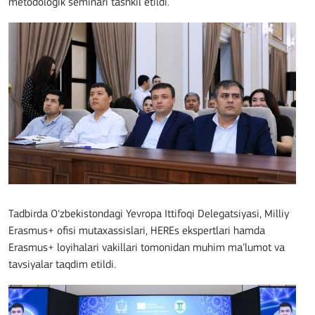
metodologik seminari tashkil etildi.
Tadbirda O‘zbekistondagi Yevropa Ittifoqi Delegatsiyasi, Milliy
Erasmus+ ofisi mutaxassislari, HEREs ekspertlari hamda
Erasmus+ loyihalari vakillari tomonidan muhim ma’lumot va
tavsiyalar taqdim etildi.