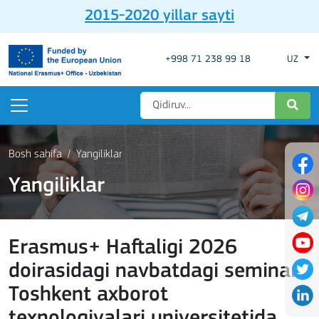
2015-2020 yillar sayti
+998 71 238 99 18
UZ
Bosh sahifa
Yangiliklar
Yangiliklar
Erasmus+ Haftaligi 2026
doirasidagi navbatdagi seminar
Toshkent axborot
texnologiyalari universitetida