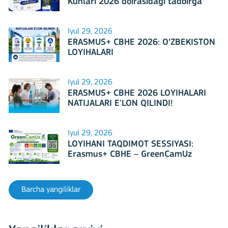
Kunlari 2026 doirasidagi tadbirga
mezbonlik qilishga tayyormi?
Iyul 29, 2026
ERASMUS+ CBHE 2026: O‘ZBEKISTON
LOYIHALARI
Iyul 29, 2026
ERASMUS+ CBHE 2026 LOYIHALARI
NATIJALARI E'LON QILINDI!
Iyul 29, 2026
LOYIHANI TAQDIMOT SESSIYASI:
Erasmus+ CBHE – GreenCamUz
loyihasi
Barcha yangiliklar