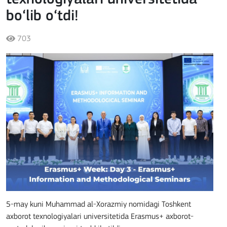
bo‘lib o‘tdi!
703
5-may kuni Muhammad al-Xorazmiy nomidagi Toshkent
axborot texnologiyalari universitetida Erasmus+ axborot-