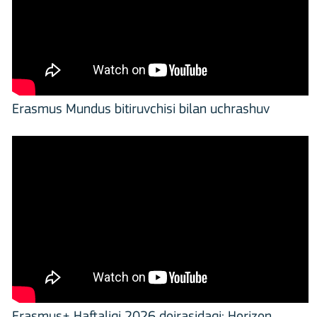
Erasmus Mundus bitiruvchisi bilan uchrashuv
Erasmus+ Haftaligi 2026 doirasidagi: Horizon