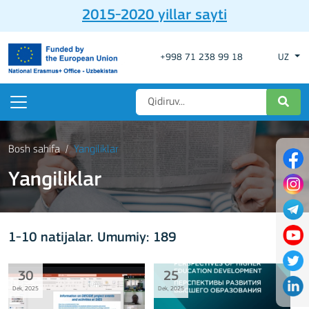
2015-2020 yillar sayti
+998 71 238 99 18
UZ
Bosh sahifa
Yangiliklar
Yangiliklar
1-10 natijalar. Umumiy: 189
30
25
Dek, 2025
Dek, 2025