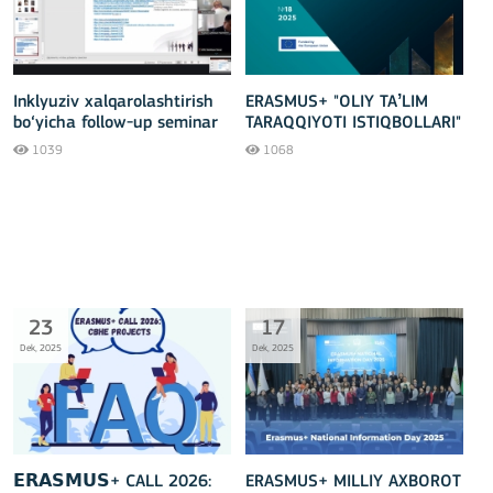
Inklyuziv xalqarolashtirish
ERASMUS+ "OLIY TAʼLIM
bo‘yicha follow-up seminar
TARAQQIYOTI ISTIQBOLLARI"
o‘tkazildi
18-soni!
1039
1068
23
17
Dek, 2025
Dek, 2025
𝗘𝗥𝗔𝗦𝗠𝗨𝗦+ CALL 2026:
ERASMUS+ MILLIY AXBOROT