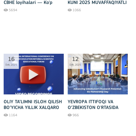
CBHE loyihalari — Ko'p
KUNI 2025 MUVAFFAQIYATLI
soraladigan savollar!
O‘TKAZILDI!
5694
1066
16
12
Dek, 2025
Dek, 2025
OLIY TA’LIMNI ISLOH QILISH
YEVROPA ITTIFOQI VA
BO‘YICHA YILLIK XALQARO
O‘ZBEKISTON O'RTASIDA
KONFERENSIYA VA ILMIY–
QO‘SHMA ILMIY-TADQIQOT
1164
966
TA’LIM FORUMI: VIDEO
SALOHIYATI FORUMI
YOZUVLARI!
MUVAFFAQIYATLI
O‘TKAZILDI!