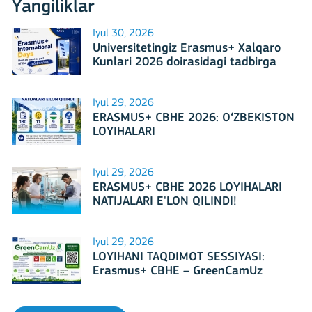
Yangiliklar
Iyul 30, 2026
Universitetingiz Erasmus+ Xalqaro
Kunlari 2026 doirasidagi tadbirga
mezbonlik qilishga tayyormi?
Iyul 29, 2026
ERASMUS+ CBHE 2026: O‘ZBEKISTON
LOYIHALARI
Iyul 29, 2026
ERASMUS+ CBHE 2026 LOYIHALARI
NATIJALARI E'LON QILINDI!
Iyul 29, 2026
LOYIHANI TAQDIMOT SESSIYASI:
Erasmus+ CBHE – GreenCamUz
loyihasi