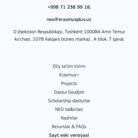
+998 71 238 99 18;
neo@erasmusplus.uz
O'zbekiston Respublikasi, Toshkent 100084 Amir Temur
ko'chasi, 107B Xalqaro biznes markaz , A-blok, 7 qavat
Oliy ta'lim tizimi
Erasmus+
Projects
Dastur byudjeti
Scholarship dasturlar
NEO tadbirlari
Nashrlar
Resurslar & FAQs
Sayt eski versiyasi