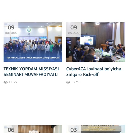
09
09
Dek, 2025
Dek, 2025
TEXNIK YORDAM MISSIYASI
Cyber4CA loyihasi bo‘yicha
SEMINARI MUVAFFAQIYATLI
xalqaro Kick-off
O‘TKAZILDI!
uchrashuvlari Toshkentda
1165
1379
muvaffaqiyatli o‘tkazildi
06
03