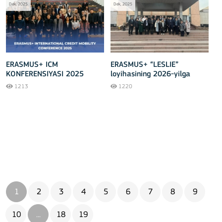
Dek, 2025
Dek, 2025
ERASMUS+ ICM
ERASMUS+ “LESLIE”
KONFERENSIYASI 2025
loyihasining 2026-yilga
MUVAFFAQIYATLI
mo‘ljallangan yo‘nalishlari
1213
1220
O‘TKAZILDI!
belgilab olindi
1
2
3
4
5
6
7
8
9
10
...
18
19