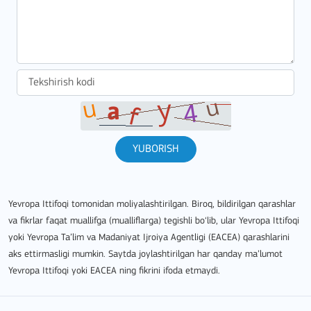
YUBORISH
Yevropa Ittifoqi tomonidan moliyalashtirilgan. Biroq, bildirilgan qarashlar
va fikrlar faqat muallifga (mualliflarga) tegishli bo‘lib, ular Yevropa Ittifoqi
yoki Yevropa Ta’lim va Madaniyat Ijroiya Agentligi (EACEA) qarashlarini
aks ettirmasligi mumkin. Saytda joylashtirilgan har qanday ma’lumot
Yevropa Ittifoqi yoki EACEA ning fikrini ifoda etmaydi.