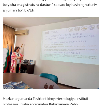
bo‘yicha magistratura dasturi”
xalqaro loyihasining yakuniy
anjumani bo‘lib o‘tdi.
Mazkur anjumanda Toshkent kimyo-texnologiya instituti
professori, loyiha koordinatori
Babaxanova Zebo