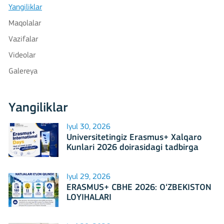
Yangiliklar
Maqolalar
Vazifalar
Videolar
Galereya
Yangiliklar
Iyul 30, 2026
Universitetingiz Erasmus+ Xalqaro
Kunlari 2026 doirasidagi tadbirga
mezbonlik qilishga tayyormi?
Iyul 29, 2026
ERASMUS+ CBHE 2026: O‘ZBEKISTON
LOYIHALARI