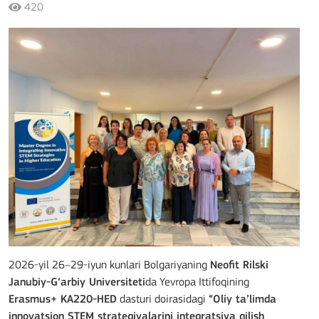
420
2026-yil 26–29-iyun kunlari Bolgariyaning
Neofit Rilski
Janubiy-G‘arbiy Universiteti
da Yevropa Ittifoqining
Erasmus+ KA220-HED
dasturi doirasidagi
“Oliy ta’limda
innovatsion STEM strategiyalarini integratsiya qilish