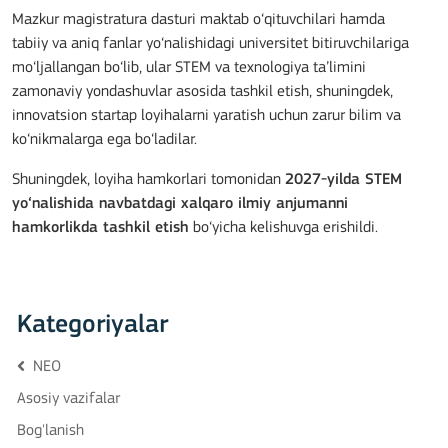
Mazkur magistratura dasturi maktab o‘qituvchilari hamda
tabiiy va aniq fanlar yo‘nalishidagi universitet bitiruvchilariga
mo‘ljallangan bo‘lib, ular STEM va texnologiya ta’limini
zamonaviy yondashuvlar asosida tashkil etish, shuningdek,
innovatsion startap loyihalarni yaratish uchun zarur bilim va
ko‘nikmalarga ega bo‘ladilar.
Shuningdek, loyiha hamkorlari tomonidan
2027-yilda STEM
yo‘nalishida navbatdagi xalqaro ilmiy anjumanni
hamkorlikda tashkil etish
bo‘yicha kelishuvga erishildi.
Kategoriyalar
NEO
Asosiy vazifalar
Bog'lanish