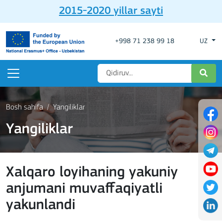
2015-2020 yillar sayti
+998 71 238 99 18
UZ
Bosh sahifa
Yangiliklar
Yangiliklar
Xalqaro loyihaning yakuniy
anjumani muvaffaqiyatli
yakunlandi