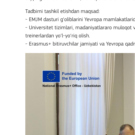
Tadbirni tashkil etishdan maqsad:
- EMJM dasturi g‘oliblarini Yevropa mamlakatlari
- Universitet tizimlari, madaniyatlararo muloqot va
treinerlardan yo‘l-yo‘riq olish.
- Erasmus+ bitiruvchilar jamiyati va Yevropa qadriyat