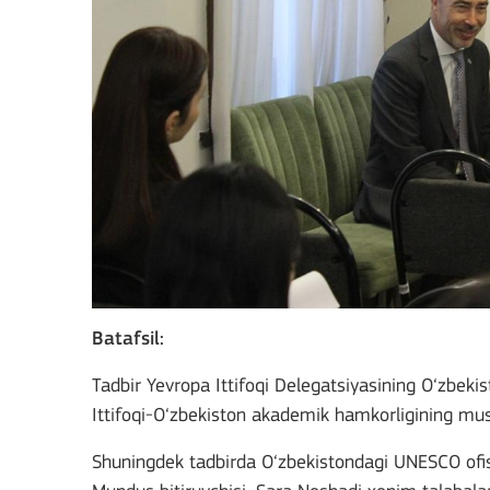
Batafsil:
Tadbir Yevropa Ittifoqi Delegatsiyasining O‘zbekis
Ittifoqi-O‘zbekiston akademik hamkorligining must
Shuningdek tadbirda O‘zbekistondagi UNESCO ofis