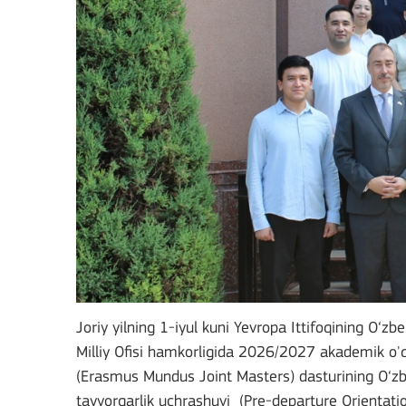
Joriy yilning 1-iyul kuni Yevropa Ittifoqining O
Milliy Ofisi hamkorligida 2026/2027 akademik o
(Erasmus Mundus Joint Masters) dasturining O‘zbe
tayyorgarlik uchrashuvi (Pre-departure Orientatio