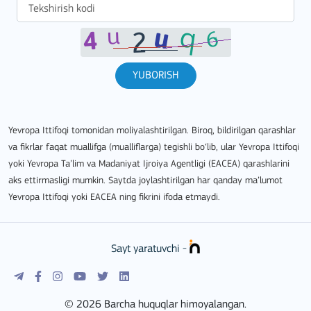
YUBORISH
Yevropa Ittifoqi tomonidan moliyalashtirilgan. Biroq, bildirilgan qarashlar
va fikrlar faqat muallifga (mualliflarga) tegishli bo‘lib, ular Yevropa Ittifoqi
yoki Yevropa Ta’lim va Madaniyat Ijroiya Agentligi (EACEA) qarashlarini
aks ettirmasligi mumkin. Saytda joylashtirilgan har qanday ma’lumot
Yevropa Ittifoqi yoki EACEA ning fikrini ifoda etmaydi.
Sayt yaratuvchi -
© 2026 Barcha huquqlar himoyalangan.