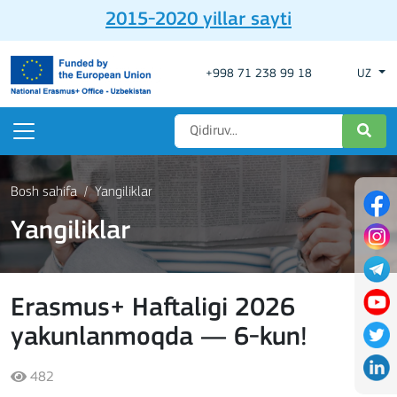
2015-2020 yillar sayti
+998 71 238 99 18
UZ
Bosh sahifa
Yangiliklar
Yangiliklar
Erasmus+ Haftaligi 2026
yakunlanmoqda — 6-kun!
482