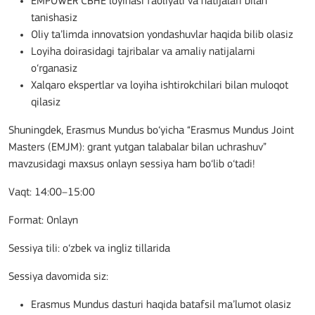
EMPOWER CBHE loyihasi faoliyati va natijalari bilan
tanishasiz
Oliy ta’limda innovatsion yondashuvlar haqida bilib olasiz
Loyiha doirasidagi tajribalar va amaliy natijalarni
o‘rganasiz
Xalqaro ekspertlar va loyiha ishtirokchilari bilan muloqot
qilasiz
Shuningdek, Erasmus Mundus bo‘yicha “Erasmus Mundus Joint
Masters (EMJM): grant yutgan talabalar bilan uchrashuv”
mavzusidagi maxsus onlayn sessiya ham bo‘lib o‘tadi!
Vaqt: 14:00–15:00
Format: Onlayn
Sessiya tili: o‘zbek va ingliz tillarida
Sessiya davomida siz:
Erasmus Mundus dasturi haqida batafsil ma’lumot olasiz