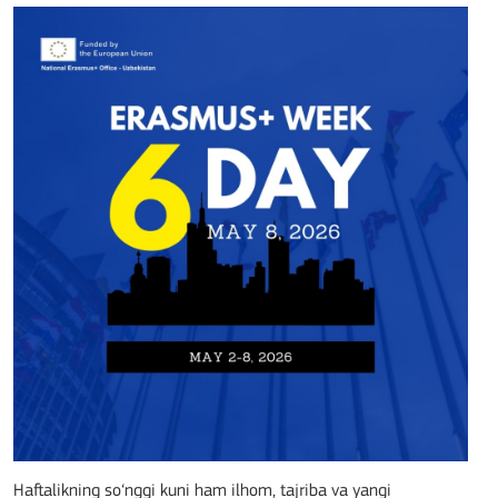
Haftalikning so‘nggi kuni ham ilhom, tajriba va yangi