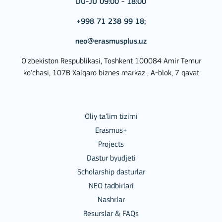
DU-JU 09:00 - 18:00
+998 71 238 99 18;
neo@erasmusplus.uz
O'zbekiston Respublikasi, Toshkent 100084 Amir Temur
ko'chasi, 107B Xalqaro biznes markaz , A-blok, 7 qavat
Oliy ta'lim tizimi
Erasmus+
Projects
Dastur byudjeti
Scholarship dasturlar
NEO tadbirlari
Nashrlar
Resurslar & FAQs