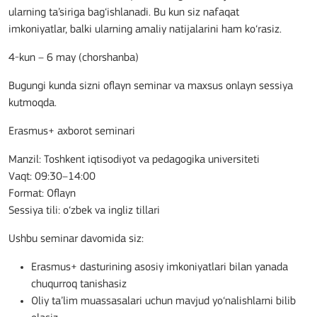
ularning ta’siriga bag‘ishlanadi. Bu kun siz nafaqat
imkoniyatlar, balki ularning amaliy natijalarini ham ko‘rasiz.
4-kun – 6 may (chorshanba)
Bugungi kunda sizni oflayn seminar va maxsus onlayn sessiya
kutmoqda.
Erasmus+ axborot seminari
Manzil:
Toshkent iqtisodiyot va pedagogika universiteti
Vaqt: 09:30–14:00
Format: Oflayn
Sessiya tili: o‘zbek va ingliz tillari
Ushbu seminar davomida siz:
Erasmus+ dasturining asosiy imkoniyatlari bilan yanada
chuqurroq tanishasiz
Oliy ta’lim muassasalari uchun mavjud yo‘nalishlarni bilib