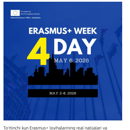
To‘rtinchi kun Erasmus+ loyihalarining real natijalari va