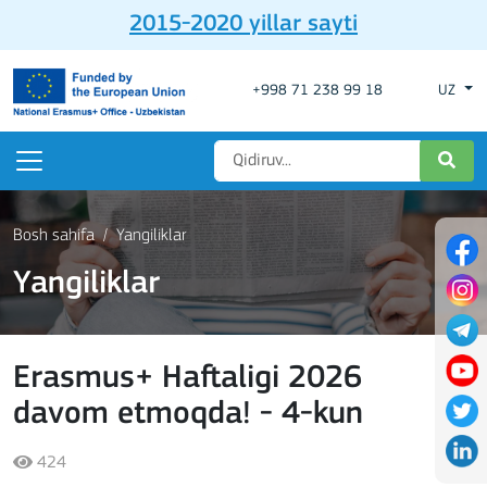
2015-2020 yillar sayti
+998 71 238 99 18
UZ
Bosh sahifa
Yangiliklar
Yangiliklar
Erasmus+ Haftaligi 2026
davom etmoqda! - 4-kun
424