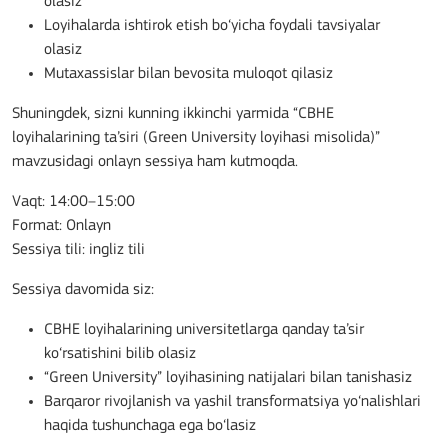
olasiz
Loyihalarda ishtirok etish bo‘yicha foydali tavsiyalar
olasiz
Mutaxassislar bilan bevosita muloqot qilasiz
Shuningdek, sizni kunning ikkinchi yarmida “CBHE
loyihalarining ta’siri (Green University loyihasi misolida)”
mavzusidagi onlayn sessiya ham kutmoqda.
Vaqt: 14:00–15:00
Format: Onlayn
Sessiya tili: ingliz tili
Sessiya davomida siz:
CBHE loyihalarining universitetlarga qanday ta’sir
ko‘rsatishini bilib olasiz
“Green University” loyihasining natijalari bilan tanishasiz
Barqaror rivojlanish va yashil transformatsiya yo‘nalishlari
haqida tushunchaga ega bo‘lasiz