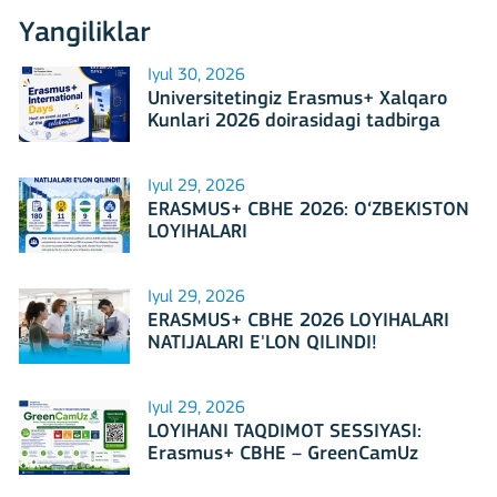
Yangiliklar
Iyul 30, 2026
Universitetingiz Erasmus+ Xalqaro
Kunlari 2026 doirasidagi tadbirga
mezbonlik qilishga tayyormi?
Iyul 29, 2026
ERASMUS+ CBHE 2026: O‘ZBEKISTON
LOYIHALARI
Iyul 29, 2026
ERASMUS+ CBHE 2026 LOYIHALARI
NATIJALARI E'LON QILINDI!
Iyul 29, 2026
LOYIHANI TAQDIMOT SESSIYASI:
Erasmus+ CBHE – GreenCamUz
loyihasi