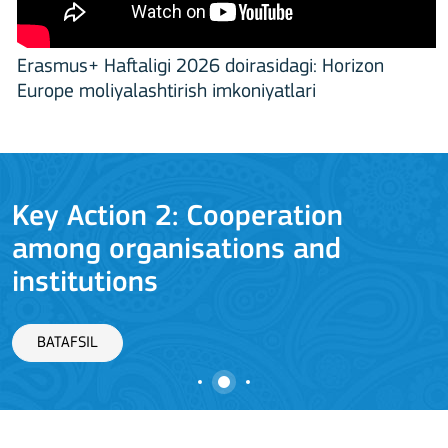
Erasmus+ Haftaligi 2026 doirasidagi: Horizon
Europe moliyalashtirish imkoniyatlari
Key Action 2: Cooperation
among organisations and
J
institutions
BATAFSIL