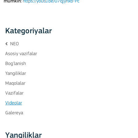
mumkin:
https://youtu.be/07qjynxb-Pc
Kategoriyalar
NEO
Asosiy vazifalar
Bog'lanish
Yangiliklar
Maqolalar
Vazifalar
Videolar
Galereya
Yangiliklar