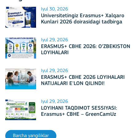
Iyul 30, 2026
Universitetingiz Erasmus+ Xalqaro
Kunlari 2026 doirasidagi tadbirga
mezbonlik qilishga tayyormi?
Iyul 29, 2026
ERASMUS+ CBHE 2026: O‘ZBEKISTON
LOYIHALARI
Iyul 29, 2026
ERASMUS+ CBHE 2026 LOYIHALARI
NATIJALARI E'LON QILINDI!
Iyul 29, 2026
LOYIHANI TAQDIMOT SESSIYASI:
Erasmus+ CBHE – GreenCamUz
loyihasi
Barcha yangiliklar