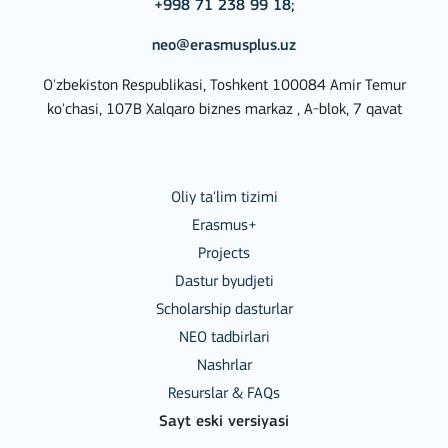
+998 71 238 99 18;
neo@erasmusplus.uz
O'zbekiston Respublikasi, Toshkent 100084 Amir Temur
ko'chasi, 107B Xalqaro biznes markaz , A-blok, 7 qavat
Oliy ta'lim tizimi
Erasmus+
Projects
Dastur byudjeti
Scholarship dasturlar
NEO tadbirlari
Nashrlar
Resurslar & FAQs
Sayt eski versiyasi