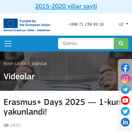
2015-2020 yillar sayti
+998 71 238 99 18
UZ
Bosh sahifa
Videolar
Videolar
Erasmus+ Days 2025 — 1-kun
yakunlandi!
2450