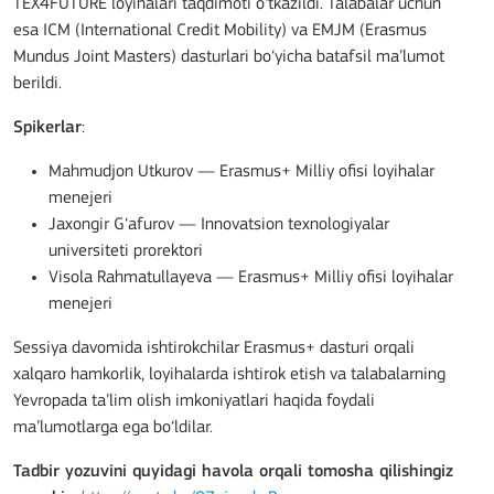
TEX4FUTURE loyihalari taqdimoti o‘tkazildi. Talabalar uchun
esa ICM (International Credit Mobility) va EMJM (Erasmus
Mundus Joint Masters) dasturlari bo‘yicha batafsil ma’lumot
berildi.
Spikerlar
:
Mahmudjon Utkurov — Erasmus+ Milliy ofisi loyihalar
menejeri
Jaxongir G‘afurov — Innovatsion texnologiyalar
universiteti prorektori
Visola Rahmatullayeva — Erasmus+ Milliy ofisi loyihalar
menejeri
Sessiya davomida ishtirokchilar Erasmus+ dasturi orqali
xalqaro hamkorlik, loyihalarda ishtirok etish va talabalarning
Yevropada ta’lim olish imkoniyatlari haqida foydali
ma’lumotlarga ega bo‘ldilar.
Tadbir yozuvini quyidagi havola orqali tomosha qilishingiz