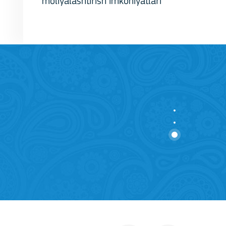
moliyalashtirish imkoniyatlari