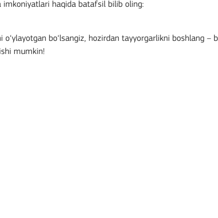
imkoniyatlari haqida batafsil bilib oling:
 o‘ylayotgan bo‘lsangiz, hozirdan tayyorgarlikni boshlang – 
hishi mumkin!
ion among organisations and in