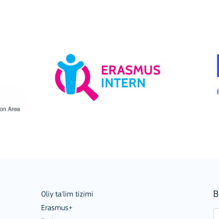
Mobility of Individuals
ion among organisations and in
B
Oliy ta'lim tizimi
Erasmus+