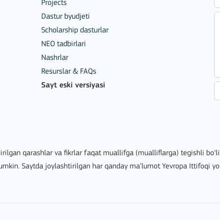
Projects
Dastur byudjeti
Scholarship dasturlar
NEO tadbirlari
Nashrlar
Resurslar & FAQs
Sayt eski versiyasi
irilgan qarashlar va fikrlar faqat muallifga (mualliflarga) tegishli bo‘
mumkin. Saytda joylashtirilgan har qanday ma’lumot Yevropa Ittifoqi yo