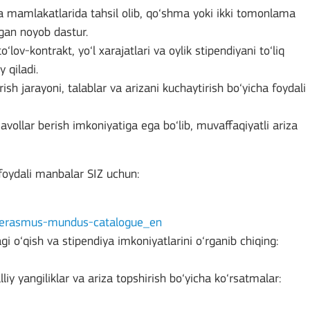
 mamlakatlarida tahsil olib, qo‘shma yoki ikki tomonlama
igan noyob dastur.
lov-kontrakt, yo‘l xarajatlari va oylik stipendiyani to‘liq
 qiladi.
ish jarayoni, talablar va arizani kuchaytirish bo‘yicha foydali
savollar berish imkoniyatiga ega bo‘lib, muvaffaqiyatli ariza
 foydali manbalar SIZ uchun:
ps/erasmus-mundus-catalogue_en
 o‘qish va stipendiya imkoniyatlarini o‘rganib chiqing:
iy yangiliklar va ariza topshirish bo‘yicha ko‘rsatmalar:
Mobility of Individuals