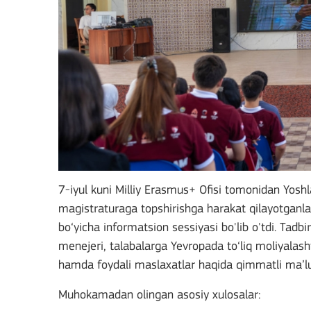
7-iyul kuni Milliy Erasmus+ Ofisi tomonidan Yoshl
magistraturaga topshirishga harakat qilayotga
bo‘yicha informatsion sessiyasi bo'lib o'tdi. Tad
menejeri, talabalarga Yevropada to‘liq moliyalasht
hamda foydali maslaxatlar haqida qimmatli ma’lum
Muhokamadan olingan asosiy xulosalar: