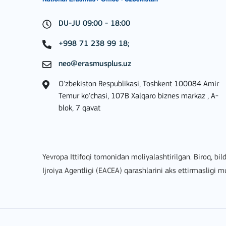
DU-JU 09:00 - 18:00
BATAFSIL
+998 71 238 99 18;
neo@erasmusplus.uz
O'zbekiston Respublikasi, Toshkent 100084 Amir
Key Action 3
Temur ko'chasi, 107B Xalqaro biznes markaz , A-
blok, 7 qavat
Jean Monnet Actions
Yevropa Ittifoqi tomonidan moliyalashtirilgan. Biroq, bild
Ijroiya Agentligi (EACEA) qarashlarini aks ettirmasligi 
BATAFSIL