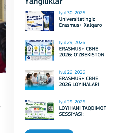
Yangiliklar
Iyul 30, 2026
Universitetingiz
Erasmus+ Xalqaro
Kunlari 2026
doirasidagi tadbirga
mezbonlik qilishga
Iyul 29, 2026
tayyormi?
ERASMUS+ CBHE
2026: O‘ZBEKISTON
LOYIHALARI
Iyul 29, 2026
ERASMUS+ CBHE
2026 LOYIHALARI
NATIJALARI E'LON
QILINDI!
Iyul 29, 2026
,
LOYIHANI TAQDIMOT
SESSIYASI:
Erasmus+ CBHE –
GreenCamUz loyihasi