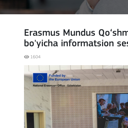
Erasmus Mundus Qo‘shma
bo'yicha informatsion s
1604