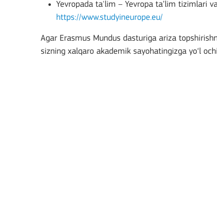
Yevropada ta'lim – Yevropa ta’lim tizimlari va 
https://www.studyineurope.eu/
Agar Erasmus Mundus dasturiga ariza topshirishni
sizning xalqaro akademik sayohatingizga yo‘l oc
BATAFSIL
Key Action 2: Cooperat