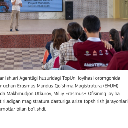
ar Ishlari Agentligi huzuridagi TopUni loyihasi oromgohida
nlar uchun Erasmus Mundus Qo‘shma Magistratura (EMJM)
birda Makhmudjon Utkurov, Milliy Erasmus+ Ofisining loyiha
iriladigan magistratura dasturiga ariza topshirish jarayonlari
otlar bilan bo‘lishdi.