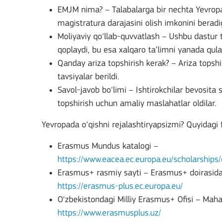
EMJM nima? – Talabalarga bir nechta Yevropa
magistratura darajasini olish imkonini berad
Moliyaviy qo‘llab-quvvatlash – Ushbu dastur to‘
qoplaydi, bu esa xalqaro ta’limni yanada qulay
Key Action 3
Qanday ariza topshirish kerak? – Ariza topshir
tavsiyalar berildi.
Savol-javob bo‘limi – Ishtirokchilar bevosita 
Jean Monnet Actions
topshirish uchun amaliy maslahatlar oldilar.
Yevropada o‘qishni rejalashtiryapsizmi? Quyidagi
Erasmus Mundus katalogi –
BATAFSIL
https://www.eacea.ec.europa.eu/scholarshi
Erasmus+ rasmiy sayti – Erasmus+ doirasidagi
https://erasmus-plus.ec.europa.eu/
O‘zbekistondagi Milliy Erasmus+ Ofisi – Mahall
Key Action 1: Learning 
https://www.erasmusplus.uz/