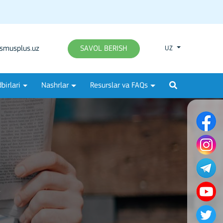
smusplus.uz
SAVOL BERISH
UZ
birlari
Nashrlar
Resurslar va FAQs