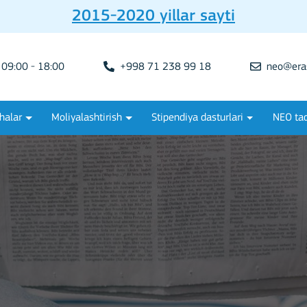
2015-2020 yillar sayti
09:00 - 18:00
+998 71 238 99 18
neo@era
halar
Moliyalashtirish
Stipendiya dasturlari
NEO tad