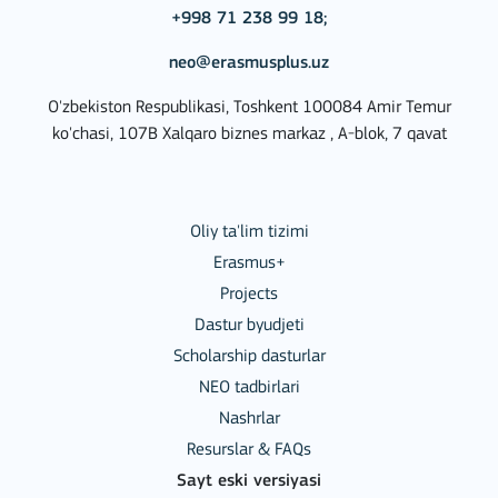
+998 71 238 99 18;
neo@erasmusplus.uz
O'zbekiston Respublikasi, Toshkent 100084 Amir Temur
ko'chasi, 107B Xalqaro biznes markaz , A-blok, 7 qavat
Oliy ta'lim tizimi
Erasmus+
Projects
Dastur byudjeti
Scholarship dasturlar
NEO tadbirlari
Nashrlar
Resurslar & FAQs
Sayt eski versiyasi