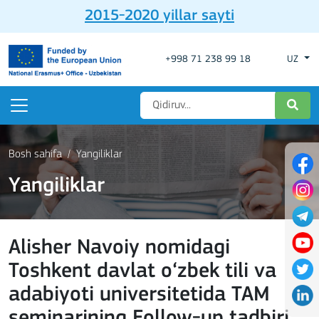
2015-2020 yillar sayti
+998 71 238 99 18
UZ
Bosh sahifa
Yangiliklar
Yangiliklar
Alisher Navoiy nomidagi
Toshkent davlat o‘zbek tili va
adabiyoti universitetida TAM
seminarining Follow-up tadbiri