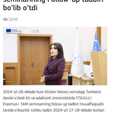
bo‘lib o‘tdi
2648
2024-yil 26-dekabr kuni Alisher Navoiy nomidagi Toshkent
davlat o‘zbek tili va adabiyoti universitetida (TSUULL)
Erasmus+ TAM seminarining follow-up tadbiri muvaffaqiyatli
tarzda o‘tkazildi. Ushbu tadbir 2024-yil 17-18-dekabr kunlari