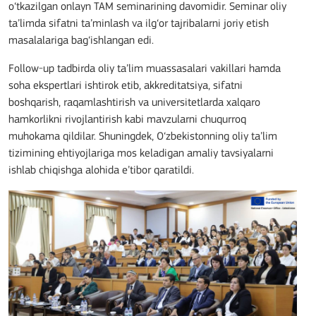
o‘tkazilgan onlayn TAM seminarining davomidir. Seminar oliy
ta’limda sifatni ta’minlash va ilg‘or tajribalarni joriy etish
masalalariga bag‘ishlangan edi.
Follow-up tadbirda oliy ta’lim muassasalari vakillari hamda
soha ekspertlari ishtirok etib, akkreditatsiya, sifatni
boshqarish, raqamlashtirish va universitetlarda xalqaro
hamkorlikni rivojlantirish kabi mavzularni chuqurroq
muhokama qildilar. Shuningdek, O‘zbekistonning oliy ta’lim
tizimining ehtiyojlariga mos keladigan amaliy tavsiyalarni
ishlab chiqishga alohida e’tibor qaratildi.