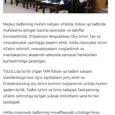
Mazkur tadbirning muhim natijasi sifatida, follow-up tadbirda
muhokama qilingan barcha tavsiyalar va takliflar
tizimlashtirilib, O‘zbekiston Respublikasi Oliy ta’lim, fan va
innovatsiyalar vazirligiga taqdim etildi. Ushbu tavsiyalar ta’lim
sifatini oshirish, innovatsiyalarni rivojlantirish va
mamlakatimiz akademik sektorida samarali hamkorlikni
kuchaytirishga qaratilgan.
TSUULLda bo‘lib o‘tgan TAM follow-up tadbiri xalqaro
standartlarga mos ilg‘or tajribalarni joriy etish va
O‘zbekistonning oliy ta’lim tizimini rivojlantirish yo‘lida muhim
qadam bo‘ldi. Tadbir ta’lim va ilmiy-tadqiqot faoliyatining
sifatini oshirishga bo‘lgan yuksak intilishlarni yana bir bor
tasdiqladi.
Ushbu mazmunli tadbirning muvaffaqiyatli o‘tishiga hissa