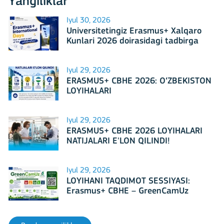
Yangiliklar
Iyul 30, 2026
Universitetingiz Erasmus+ Xalqaro
Kunlari 2026 doirasidagi tadbirga
mezbonlik qilishga tayyormi?
Iyul 29, 2026
ERASMUS+ CBHE 2026: O‘ZBEKISTON
LOYIHALARI
Iyul 29, 2026
ERASMUS+ CBHE 2026 LOYIHALARI
NATIJALARI E'LON QILINDI!
Iyul 29, 2026
LOYIHANI TAQDIMOT SESSIYASI:
Erasmus+ CBHE – GreenCamUz
loyihasi