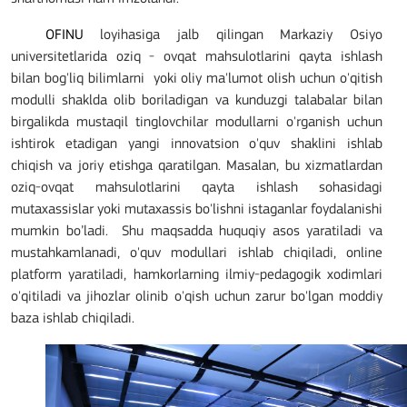
OFINU
loyihasiga jalb qilingan Markaziy Osiyo
universitetlarida oziq - ovqat mahsulotlarini qayta ishlash
bilan bog'liq bilimlarni
yoki oliy ma'lumot olish uchun o'qitish
modulli shaklda olib boriladigan va kunduzgi talabalar bilan
birgalikda mustaqil tinglovchilar modullarni o'rganish uchun
ishtirok etadigan yangi innovatsion o'quv shaklini ishlab
chiqish va joriy etishga qaratilgan. Masalan, bu xizmatlardan
oziq-ovqat mahsulotlarini qayta ishlash sohasidagi
mutaxassislar yoki mutaxassis bo'lishni istaganlar foydalanishi
mumkin bo’ladi.
Shu maqsadda huquqiy asos yaratiladi va
mustahkamlanadi, o'quv modullari ishlab chiqiladi, online
platform yaratiladi, hamkorlarning ilmiy-pedagogik xodimlari
o'qitiladi va jihozlar olinib o'qish uchun zarur bo'lgan moddiy
baza ishlab chiqiladi.