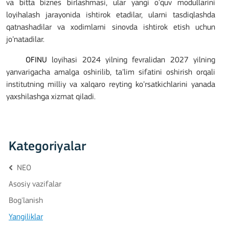
va bitta biznes birlashmasi, ular yangi o'quv modullarini
loyihalash jarayonida ishtirok etadilar, ularni tasdiqlashda
qatnashadilar va xodimlarni sinovda ishtirok etish uchun
jo’natadilar.
OFINU
loyihasi 2024 yilning fevralidan 2027 yilning
yanvarigacha amalga oshirilib, ta’lim sifatini oshirish orqali
institutning milliy va xalqaro reyting ko’rsatkichlarini yanada
yaxshilashga xizmat qiladi.
Kategoriyalar
NEO
Asosiy vazifalar
Bog'lanish
Yangiliklar