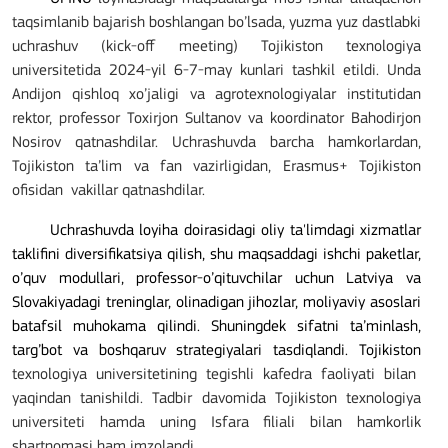
taqsimlanib bajarish boshlangan bo’lsada, yuzma yuz dastlabki
uchrashuv (kick-off meeting) Tojikiston texnologiya
universitetida 2024-yil 6-7-may kunlari tashkil etildi. Unda
Andijon qishloq xo’jaligi va agrotexnologiyalar institutidan
rektor, professor Toxirjon Sultanov va koordinator Bahodirjon
Nosirov qatnashdilar. Uchrashuvda barcha hamkorlardan,
Tojikiston ta’lim va fan vazirligidan, Erasmus+ Tojikiston
ofisidan
vakillar qatnashdilar.
Uchrashuvda loyiha doirasidagi oliy ta'limdagi xizmatlar
taklifini diversifikatsiya qilish, shu maqsaddagi ishchi paketlar,
o’quv modullari, professor-o’qituvchilar uchun Latviya va
Slovakiyadagi treninglar, olinadigan jihozlar, moliyaviy asoslari
batafsil muhokama qilindi. Shuningdek sifatni ta’minlash,
targ’bot va boshqaruv strategiyalari tasdiqlandi. Tojikiston
texnologiya universitetining tegishli kafedra faoliyati bilan
yaqindan tanishildi. Tadbir davomida Tojikiston texnologiya
universiteti hamda uning Isfara filiali bilan hamkorlik
shartnomasi ham imzolandi.