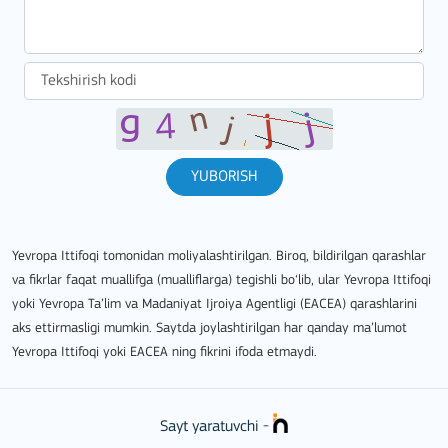
YUBORISH
Yevropa Ittifoqi tomonidan moliyalashtirilgan. Biroq, bildirilgan qarashlar
va fikrlar faqat muallifga (mualliflarga) tegishli bo‘lib, ular Yevropa Ittifoqi
yoki Yevropa Ta’lim va Madaniyat Ijroiya Agentligi (EACEA) qarashlarini
aks ettirmasligi mumkin. Saytda joylashtirilgan har qanday ma’lumot
Yevropa Ittifoqi yoki EACEA ning fikrini ifoda etmaydi.
Sayt yaratuvchi -