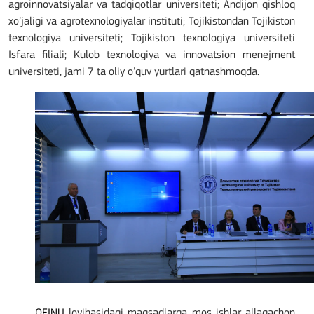
agroinnovatsiyalar va tadqiqotlar universiteti; Andijon qishloq
xo’jaligi va agrotexnologiyalar instituti; Tojikistondan Tojikiston
texnologiya universiteti; Tojikiston texnologiya universiteti
Isfara filiali; Kulob texnologiya va innovatsion menejment
universiteti, jami 7 ta oliy o’quv yurtlari qatnashmoqda.
OFINU
loyihasidagi maqsadlarga mos ishlar allaqachon