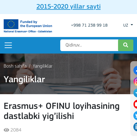
2015-2020 yillar sayti
+998 71 238 99 18
UZ
Bosh sahifa
Yangiliklar
Yangiliklar
Erasmus+ OFINU loyihasining
dastlabki yig’ilishi
2084