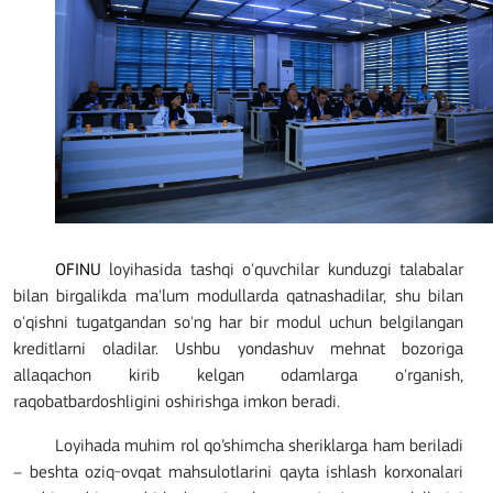
OFINU
loyihasida tashqi o'quvchilar kunduzgi talabalar
bilan birgalikda ma'lum modullarda qatnashadilar, shu bilan
o'qishni tugatgandan so'ng har bir modul uchun belgilangan
kreditlarni oladilar. Ushbu yondashuv mehnat bozoriga
allaqachon kirib kelgan odamlarga o'rganish,
raqobatbardoshligini oshirishga imkon beradi.
Loyihada muhim rol qo’shimcha sheriklarga ham beriladi
– beshta oziq-ovqat mahsulotlarini qayta ishlash korxonalari