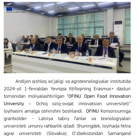
Andijon qishloq xo’jaligi va agrotexnologiyalar institutida
2024-yil 1-fevraldan Yevropa Ittifoqining Erasmus+ dasturi
tomonidan moliyalashtirilgan “
OFINU Open Food Innovation
University –
Ochiq oziq-ovqat innovatsion universiteti”
loyihasini amalga oshirishni boshlandi.
OFINU
Konsorsiumiga
grantxolder - Latviya tabiiy fanlar va texnologiyalari
universiteti umuniy rahbarlik qiladi. Shuningdek, loyihada Nitra
agrar universiteti (Slovakia); Oʻzbekistondan Samarqand