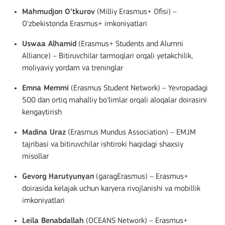
Mahmudjon O‘tkurov
(Milliy Erasmus+ Ofisi) –
O‘zbekistonda Erasmus+ imkoniyatlari
Uswaa Alhamid
(Erasmus+ Students and Alumni
Alliance) – Bitiruvchilar tarmoqlari orqali yetakchilik,
moliyaviy yordam va treninglar
Emna Memmi
(Erasmus Student Network) – Yevropadagi
500 dan ortiq mahalliy bo‘limlar orqali aloqalar doirasini
kengaytirish
Madina Uraz
(Erasmus Mundus Association) – EMJM
tajribasi va bitiruvchilar ishtiroki haqidagi shaxsiy
misollar
Gevorg Harutyunyan
(garagErasmus) – Erasmus+
doirasida kelajak uchun karyera rivojlanishi va mobillik
imkoniyatlari
Leila Benabdallah
(OCEANS Network) – Erasmus+