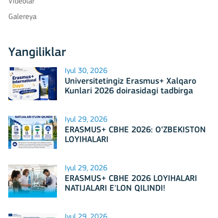
Videolar
Galereya
Yangiliklar
Iyul 30, 2026
Universitetingiz Erasmus+ Xalqaro
Kunlari 2026 doirasidagi tadbirga
mezbonlik qilishga tayyormi?
Iyul 29, 2026
ERASMUS+ CBHE 2026: O‘ZBEKISTON
LOYIHALARI
Iyul 29, 2026
ERASMUS+ CBHE 2026 LOYIHALARI
NATIJALARI E'LON QILINDI!
Iyul 29, 2026