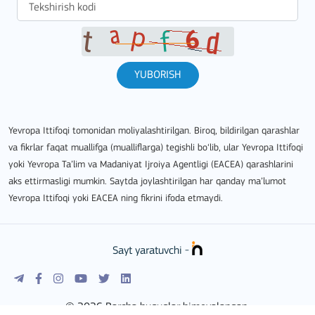
YUBORISH
Yevropa Ittifoqi tomonidan moliyalashtirilgan. Biroq, bildirilgan qarashlar
va fikrlar faqat muallifga (mualliflarga) tegishli bo‘lib, ular Yevropa Ittifoqi
yoki Yevropa Ta’lim va Madaniyat Ijroiya Agentligi (EACEA) qarashlarini
aks ettirmasligi mumkin. Saytda joylashtirilgan har qanday ma’lumot
Yevropa Ittifoqi yoki EACEA ning fikrini ifoda etmaydi.
Sayt yaratuvchi -
© 2026 Barcha huquqlar himoyalangan.