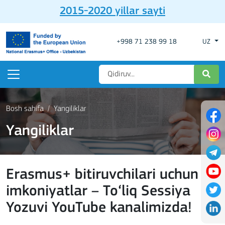
2015-2020 yillar sayti
+998 71 238 99 18
UZ
Bosh sahifa
Yangiliklar
Yangiliklar
Erasmus+ bitiruvchilari uchun
imkoniyatlar – To‘liq Sessiya
Yozuvi YouTube kanalimizda!