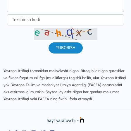
YUBORISH
Yevropa Ittifoqi tomonidan moliyalashtirilgan. Biroq, bildirilgan qarashlar
va fikrlar faqat muallifga (mualliflarga) tegishli bo‘lib, ular Yevropa Ittifoqi
yoki Yevropa Ta’lim va Madaniyat Ijroiya Agentligi (EACEA) qarashlarini
aks ettirmasligi mumkin. Saytda joylashtirilgan har qanday ma’lumot
Yevropa Ittifoqi yoki EACEA ning fikrini ifoda etmaydi.
Sayt yaratuvchi -