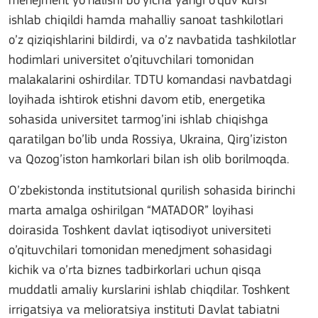
menejment yo’nalishi bo’yicha yangi o’quv kursi
ishlab chiqildi hamda mahalliy sanoat tashkilotlari
o’z qiziqishlarini bildirdi, va o’z navbatida tashkilotlar
hodimlari universitet o’qituvchilari tomonidan
malakalarini oshirdilar. TDTU komandasi navbatdagi
loyihada ishtirok etishni davom etib, energetika
sohasida universitet tarmog’ini ishlab chiqishga
qaratilgan bo’lib unda Rossiya, Ukraina, Qirg’iziston
va Qozog’iston hamkorlari bilan ish olib borilmoqda.
O’zbekistonda institutsional qurilish sohasida birinchi
marta amalga oshirilgan “MATADOR” loyihasi
doirasida Toshkent davlat iqtisodiyot universiteti
o’qituvchilari tomonidan menedjment sohasidagi
kichik va o’rta biznes tadbirkorlari uchun qisqa
muddatli amaliy kurslarini ishlab chiqdilar. Toshkent
irrigatsiya va melioratsiya instituti Davlat tabiatni