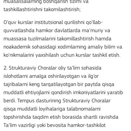
muasassalarning boshqarish tizimi va
tashkillashtirishni takomilashtirish;
O’quv kurslar institutsional qurilishni qo’llab-
quvvatlashda hamkor davlatlarda ma’muriy va
muassasa tuzilmalarini takomillashtirish hamda
noakademik sohasidagi xodimlarning amaliy bilim va
ko’nikmalarini yaxshilash uchun kurslar tashkil etish.
2. Strukturaviy Choralar oliy ta’lim sohasida
islohotlarni amalga oshirilayotgan va ilg’or
tajribalarni keng tarqatilayotgan bir paytda qisqa
muddatli ehtiyojlarni qondirish imkoniyatlarini yaratib
berdi. Tempus dasturining Strukturaviy Choralar
qisqa muddatli loyihalariga talabnomalarni
topshirishda taqdim etish borasida shartli ravishda
Ta’lim vazirligi yoki bevosita hamkor-tashkilot