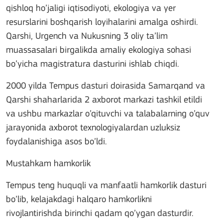
qishloq ho’jaligi iqtisodiyoti, ekologiya va yer
resurslarini boshqarish loyihalarini amalga oshirdi.
Qarshi, Urgench va Nukusning 3 oliy ta’lim
muassasalari birgalikda amaliy ekologiya sohasi
bo’yicha magistratura dasturini ishlab chiqdi.
2000 yilda Tempus dasturi doirasida Samarqand va
Qarshi shaharlarida 2 axborot markazi tashkil etildi
va ushbu markazlar o’qituvchi va talabalarning o’quv
jarayonida axborot texnologiyalardan uzluksiz
foydalanishiga asos bo’ldi.
Mustahkam hamkorlik
Tempus teng huquqli va manfaatli hamkorlik dasturi
bo’lib, kelajakdagi halqaro hamkorlikni
rivojlantirishda birinchi qadam qo’ygan dasturdir.