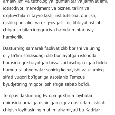
amaliy ilm va texnologiya, gumanitar va jamiyat ilmi,
iqtisodiyot, menedjment va biznes, ta’lim va
o’qituvchilarni tayyorlash, institutsional qurilish,
qishloq ho’jaligi va oziq-ovqat ilmi, tibbiyot, ishlab
chiqarish bilan integraciya hamda mintaqaviy
hamkorlik.
Dasturning samarali faoliyat olib borishi va uning
oliy ta’lim sohasidagi olib borilayotgan islohotlar
borasida qo’shayotgan hissasini hisobga olgan holda
hamda talabnomalar soninig ko’payishi va ularning
sifati yuqori bo’lganiga asoslanib Tempus
byudjetining miqdori oshishiga sabab bo’ldi.
Tempus dasturining Evropa qo’shma loyihalari
doirasida amalga oshirilgan o’quv dasturlarni ishlab
chiqish loyihasining muhim ahamiyati bu Kadrlar