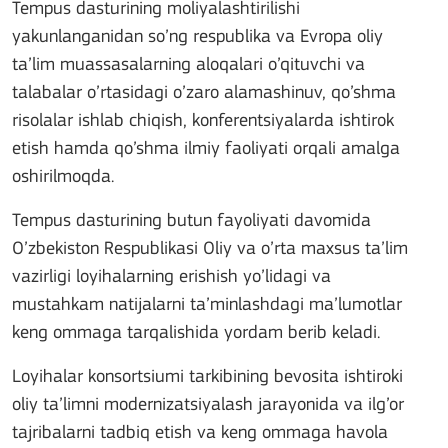
Tempus dasturining moliyalashtirilishi
yakunlanganidan so’ng respublika va Evropa oliy
ta’lim muassasalarning aloqalari o’qituvchi va
talabalar o’rtasidagi o’zaro alamashinuv, qo’shma
risolalar ishlab chiqish, konferentsiyalarda ishtirok
etish hamda qo’shma ilmiy faoliyati orqali amalga
oshirilmoqda.
Tempus dasturining butun fayoliyati davomida
O’zbekiston Respublikasi Oliy va o’rta maxsus ta’lim
vazirligi loyihalarning erishish yo’lidagi va
mustahkam natijalarni ta’minlashdagi ma’lumotlar
keng ommaga tarqalishida yordam berib keladi.
Loyihalar konsortsiumi tarkibining bevosita ishtiroki
oliy ta’limni modernizatsiyalash jarayonida va ilg’or
tajribalarni tadbiq etish va keng ommaga havola