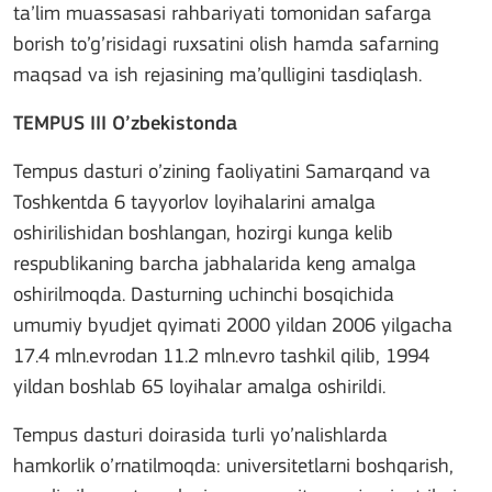
ta’lim muassasasi rahbariyati tomonidan safarga
borish to’g’risidagi ruxsatini olish hamda safarning
maqsad va ish rejasining ma’qulligini tasdiqlash.
TEMPUS III O’zbekistonda
Tempus dasturi o’zining faoliyatini Samarqand va
Toshkentda 6 tayyorlov loyihalarini amalga
oshirilishidan boshlangan, hozirgi kunga kelib
respublikaning barcha jabhalarida keng amalga
oshirilmoqda. Dasturning uchinchi bosqichida
umumiy byudjet qyimati 2000 yildan 2006 yilgacha
17.4 mln.evrodan 11.2 mln.evro tashkil qilib, 1994
yildan boshlab 65 loyihalar amalga oshirildi.
Tempus dasturi doirasida turli yo’nalishlarda
hamkorlik o’rnatilmoqda: universitetlarni boshqarish,