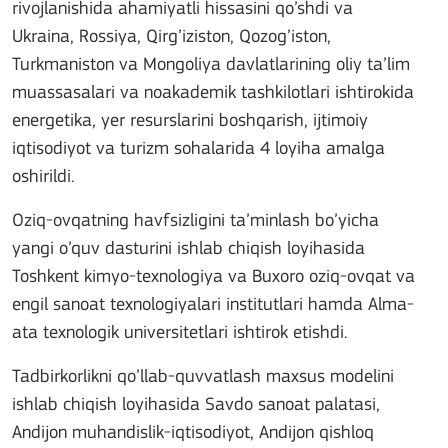
rivojlanishida ahamiyatli hissasini qo’shdi va
Ukraina, Rossiya, Qirg’iziston, Qozog’iston,
Turkmaniston va Mongoliya davlatlarining oliy ta’lim
muassasalari va noakademik tashkilotlari ishtirokida
energetika, yer resurslarini boshqarish, ijtimoiy
iqtisodiyot va turizm sohalarida 4 loyiha amalga
oshirildi.
Oziq-ovqatning havfsizligini ta’minlash bo’yicha
yangi o’quv dasturini ishlab chiqish loyihasida
Toshkent kimyo-texnologiya va Buxoro oziq-ovqat va
engil sanoat texnologiyalari institutlari hamda Alma-
ata texnologik universitetlari ishtirok etishdi.
Tadbirkorlikni qo’llab-quvvatlash maxsus modelini
ishlab chiqish loyihasida Savdo sanoat palatasi,
Andijon muhandislik-iqtisodiyot, Andijon qishloq