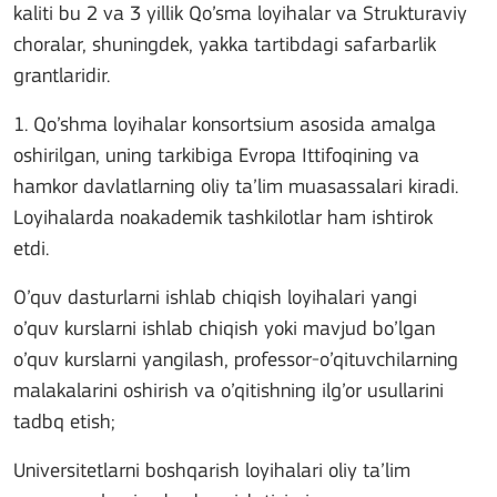
kaliti bu 2 va 3 yillik Qo’sma loyihalar va Strukturaviy
choralar, shuningdek, yakka tartibdagi safarbarlik
grantlaridir.
1. Qo’shma loyihalar konsortsium asosida amalga
oshirilgan, uning tarkibiga Evropa Ittifoqining va
hamkor davlatlarning oliy ta’lim muasassalari kiradi.
Loyihalarda noakademik tashkilotlar ham ishtirok
etdi.
O’quv dasturlarni ishlab chiqish loyihalari yangi
o’quv kurslarni ishlab chiqish yoki mavjud bo’lgan
o’quv kurslarni yangilash, professor-o’qituvchilarning
malakalarini oshirish va o’qitishning ilg’or usullarini
tadbq etish;
Universitetlarni boshqarish loyihalari oliy ta’lim