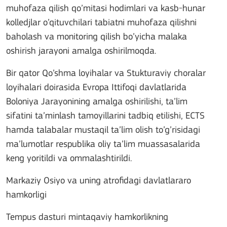
muhofaza qilish qo’mitasi hodimlari va kasb-hunar
kolledjlar o’qituvchilari tabiatni muhofaza qilishni
baholash va monitoring qilish bo’yicha malaka
oshirish jarayoni amalga oshirilmoqda.
Bir qator Qo’shma loyihalar va Stukturaviy choralar
loyihalari doirasida Evropa Ittifoqi davlatlarida
Boloniya Jarayonining amalga oshirilishi, ta’lim
sifatini ta’minlash tamoyillarini tadbiq etilishi, ECTS
hamda talabalar mustaqil ta’lim olish to’g’risidagi
ma’lumotlar respublika oliy ta’lim muassasalarida
keng yoritildi va ommalashtirildi.
Markaziy Osiyo va uning atrofidagi davlatlararo
hamkorligi
Tempus dasturi mintaqaviy hamkorlikning