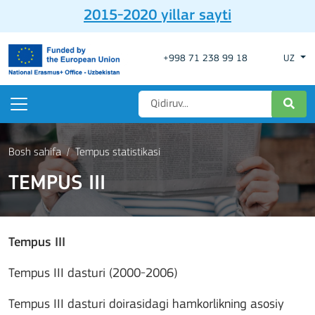
2015-2020 yillar sayti
+998 71 238 99 18
UZ
Bosh sahifa
Tempus statistikasi
TEMPUS III
Tempus III
Tempus III dasturi (2000-2006)
Tempus III dasturi doirasidagi hamkorlikning asosiy