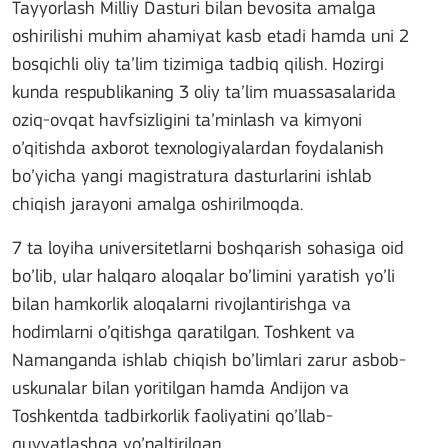
Tayyorlash Milliy Dasturi bilan bevosita amalga
oshirilishi muhim ahamiyat kasb etadi hamda uni 2
bosqichli oliy ta’lim tizimiga tadbiq qilish. Hozirgi
kunda respublikaning 3 oliy ta’lim muassasalarida
oziq-ovqat havfsizligini ta’minlash va kimyoni
o’qitishda axborot texnologiyalardan foydalanish
bo’yicha yangi magistratura dasturlarini ishlab
chiqish jarayoni amalga oshirilmoqda.
7 ta loyiha universitetlarni boshqarish sohasiga oid
bo’lib, ular halqaro aloqalar bo’limini yaratish yo’li
bilan hamkorlik aloqalarni rivojlantirishga va
hodimlarni o’qitishga qaratilgan. Toshkent va
Namanganda ishlab chiqish bo’limlari zarur asbob-
uskunalar bilan yoritilgan hamda Andijon va
Toshkentda tadbirkorlik faoliyatini qo’llab-
quvvatlashga yo’naltirilgan.