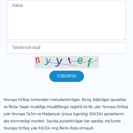
YUBORISH
Yevropa Ittifoqi tomonidan moliyalashtirilgan. Biroq, bildirilgan qarashlar
va fikrlar faqat muallifga (mualliflarga) tegishli bo‘lib, ular Yevropa Ittifoqi
yoki Yevropa Ta’lim va Madaniyat Ijroiya Agentligi (EACEA) qarashlarini
aks ettirmasligi mumkin. Saytda joylashtirilgan har qanday ma’lumot
Yevropa Ittifoqi yoki EACEA ning fikrini ifoda etmaydi.