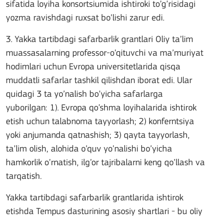
sifatida loyiha konsortsiumida ishtiroki to’g’risidagi
yozma ravishdagi ruxsat bo’lishi zarur edi.
3. Yakka tartibdagi safarbarlik grantlari Oliy ta’lim
muassasalarning professor-o’qituvchi va ma’muriyat
hodimlari uchun Evropa universitetlarida qisqa
muddatli safarlar tashkil qilishdan iborat edi. Ular
quidagi 3 ta yo’nalish bo’yicha safarlarga
yuborilgan: 1). Evropa qo’shma loyihalarida ishtirok
etish uchun talabnoma tayyorlash; 2) konferntsiya
yoki anjumanda qatnashish; 3) qayta tayyorlash,
ta’lim olish, alohida o’quv yo’nalishi bo’yicha
hamkorlik o’rnatish, ilg’or tajribalarni keng qo’llash va
tarqatish.
Yakka tartibdagi safarbarlik grantlarida ishtirok
etishda Tempus dasturining asosiy shartlari - bu oliy