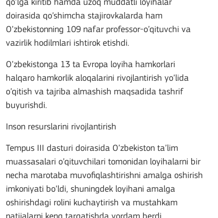
qo’lga kiritib hamda uzoq muddatli loyihalar
doirasida qo’shimcha stajirovkalarda ham
O’zbekistonning 109 nafar professor-o’qituvchi va
vazirlik hodilmlari ishtirok etishdi.
O’zbekistonga 13 ta Evropa loyiha hamkorlari
halqaro hamkorlik aloqalarini rivojlantirish yo’lida
o’qitish va tajriba almashish maqsadida tashrif
buyurishdi.
Inson resurslarini rivojlantirish
Tempus III dasturi doirasida O’zbekiston ta’lim
muassasalari o’qituvchilari tomonidan loyihalarni bir
necha marotaba muvofiqlashtirishni amalga oshirish
imkoniyati bo’ldi, shuningdek loyihani amalga
oshirishdagi rolini kuchaytirish va mustahkam
natijalarni keng tarqatishda yordam berdi.