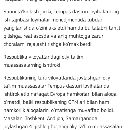
Shuni ta’kidlash joizki, Tempus dasturi loyihalarining
ish tajribasi loyihalar menedjmentida tubdan
yangilanishda o’zini aks etdi hamda bu talabni tahlil
qilishga, real asosda va aniq muhtojga zarur
choralarni rejalashtirishga ko’mak berdi.
Respublika viloyatlaridagi oliy ta’lim
muassasalarning ishtiroki
Respublikaning turli viloyatlarida joylashgan oliy
ta’lim muassasalar Tempus dasturi loyihalarida
ishtirok etib nafaqat Evropa hamkorlari bilan aloqa
o’rnatdi, balki respublikaning OTMlari bilan ham
hamkorlik aloqalarini o’rnatishga muvaffaq bo’ldi.
Masalan, Toshkent, Andijon, Samarqandda
joylashgan 4 qishloq ho’jaligi oliy ta’lim muassasalari