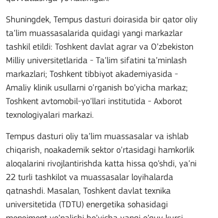
Shuningdek, Tempus dasturi doirasida bir qator oliy
ta’lim muassasalarida quidagi yangi markazlar
tashkil etildi: Toshkent davlat agrar va O’zbekiston
Milliy universitetlarida - Ta’lim sifatini ta’minlash
markazlari; Toshkent tibbiyot akademiyasida -
Amaliy klinik usullarni o’rganish bo’yicha markaz;
Toshkent avtomobil-yo’llari institutida - Axborot
texnologiyalari markazi.
Tempus dasturi oliy ta’lim muassasalar va ishlab
chiqarish, noakademik sektor o’rtasidagi hamkorlik
aloqalarini rivojlantirishda katta hissa qo’shdi, ya’ni
22 turli tashkilot va muassasalar loyihalarda
qatnashdi. Masalan, Toshkent davlat texnika
universitetida (TDTU) energetika sohasidagi