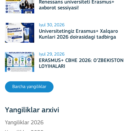
Renessans universiteti Erasmus+
axborot sessiyasi!
Iyul 30, 2026
Universitetingiz Erasmus+ Xalqaro
Kunlari 2026 doirasidagi tadbirga
mezbonlik qilishga tayyormi?
Iyul 29, 2026
ERASMUS+ CBHE 2026: O‘ZBEKISTON
LOYIHALARI
Barcha yangiliklar
Yangiliklar arxivi
Yangiliklar 2026