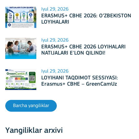
Iyul 29, 2026
ERASMUS+ CBHE 2026: O‘ZBEKISTON
LOYIHALARI
Iyul 29, 2026
ERASMUS+ CBHE 2026 LOYIHALARI
NATIJALARI E'LON QILINDI!
Iyul 29, 2026
LOYIHANI TAQDIMOT SESSIYASI:
Erasmus+ CBHE – GreenCamUz
loyihasi
Barcha yangiliklar
Yangiliklar arxivi