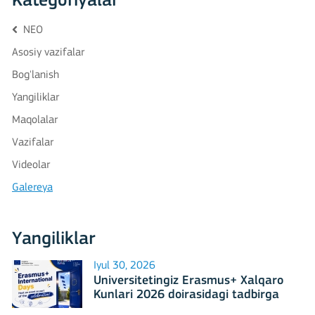
Kategoriyalar
NEO
Asosiy vazifalar
Bog'lanish
Yangiliklar
Maqolalar
Vazifalar
Videolar
Galereya
Yangiliklar
Iyul 30, 2026
Universitetingiz Erasmus+ Xalqaro
Kunlari 2026 doirasidagi tadbirga
mezbonlik qilishga tayyormi?