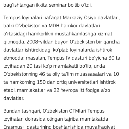
bag‘ishlangan ikkita seminar bo‘lib o‘tdi.
Tempus loyihalari nafaqat Markaziy Osiyo davlatlari,
balki O‘zbekiston va MDH hamkor davlatlari
o‘rtasidagi hamkorlikni mustahkamlashga xizmat
qilmoqda. 2008-yildan buyon O‘zbekiston bir qancha
davlatlar ishtirokidagi ko‘plab loyihalarda ishtirok
etmoqda: masalan, Tempus IV dasturi bo‘yicha 30 ta
loyihadan 20 tasi ko‘p mamlakatli bo‘lib, unda
O‘zbekistonning 46 ta oliy ta’lim muassasalari va 10
ta hamkorning 150 dan ortiq universitetlari ishtirok
etadi. mamlakatlar va 22 Yevropa Ittifoqiga a'zo
davlatlar.
Bundan tashqari, O‘zbekiston OTMlari Tempus
loyihalari doirasida olingan tajriba mamlakatda
Erasmus+ dasturining boshlanishida muvaffaqiyat