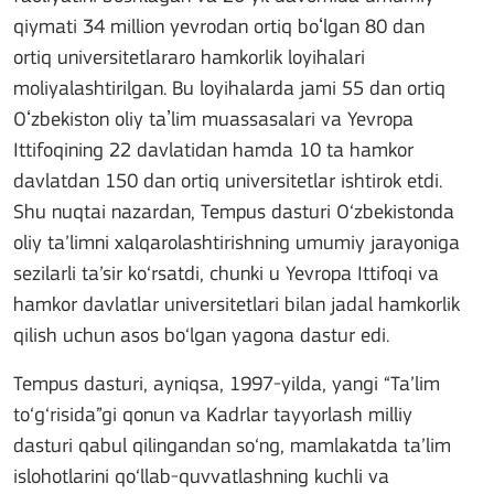
qiymati 34 million yevrodan ortiq boʻlgan 80 dan
ortiq universitetlararo hamkorlik loyihalari
moliyalashtirilgan. Bu loyihalarda jami 55 dan ortiq
Oʻzbekiston oliy taʼlim muassasalari va Yevropa
Ittifoqining 22 davlatidan hamda 10 ta hamkor
davlatdan 150 dan ortiq universitetlar ishtirok etdi.
Shu nuqtai nazardan, Tempus dasturi O‘zbekistonda
oliy ta’limni xalqarolashtirishning umumiy jarayoniga
sezilarli ta’sir ko‘rsatdi, chunki u Yevropa Ittifoqi va
hamkor davlatlar universitetlari bilan jadal hamkorlik
qilish uchun asos bo‘lgan yagona dastur edi.
Tempus dasturi, ayniqsa, 1997-yilda, yangi “Ta’lim
to‘g‘risida”gi qonun va Kadrlar tayyorlash milliy
dasturi qabul qilingandan so‘ng, mamlakatda ta’lim
islohotlarini qo‘llab-quvvatlashning kuchli va