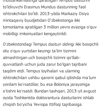
mustahkamlashga qaratilgan Tempus dasturini
toʻldiruvchi Erasmus Mundus dasturining faol
ishtirokchilari boʻldi. 2013-yilda Markaziy Osiyo
mintaqaviy byudjetidan O‘zbekistonga ikki
tomonlama ajratilgan 3 million yevro evaziga o‘quv
mobilligi imkoniyatlari kengaytirildi.
O‘zbekistondagi Tempus dasturi oldingi ikki bosqichli
oliy o‘quv yurtidan keyingi ta’lim tizimini
almashtirgan uch bosqichli tizimni qo‘llab-
quvvatlash uchun juda zarur bo‘lgan tajribani
taqdim etdi. Tempus loyihalari va ularning
ishtirokchilari ushbu qarorni qabul qilishda ma'lum
yordam ko'rsatdilar, bu esa Boloniya jarayoniga
o'tishni ko'rsatdi. Bundan tashqari, 2013-yil avgust
oyida Toshkentda doktorantura dasturlarini ishlab
chiqish bo‘yicha Yevropa Ittifoqi tajribasiga