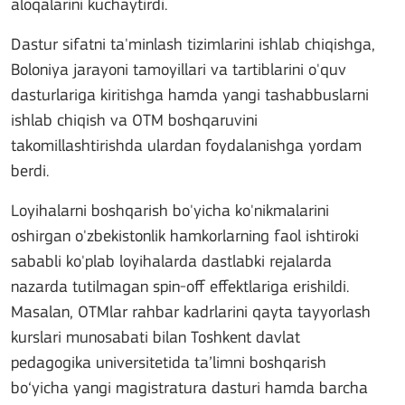
aloqalarini kuchaytirdi.
Dastur sifatni ta'minlash tizimlarini ishlab chiqishga,
Boloniya jarayoni tamoyillari va tartiblarini o'quv
dasturlariga kiritishga hamda yangi tashabbuslarni
ishlab chiqish va OTM boshqaruvini
takomillashtirishda ulardan foydalanishga yordam
berdi.
Loyihalarni boshqarish bo'yicha ko'nikmalarini
oshirgan o'zbekistonlik hamkorlarning faol ishtiroki
sababli ko'plab loyihalarda dastlabki rejalarda
nazarda tutilmagan spin-off effektlariga erishildi.
Masalan, OTMlar rahbar kadrlarini qayta tayyorlash
kurslari munosabati bilan Toshkent davlat
pedagogika universitetida ta’limni boshqarish
bo‘yicha yangi magistratura dasturi hamda barcha