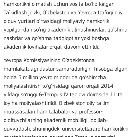
hamkorlikni o'rnatish uchun vosita bo'lib kelgan.
Taʼkidlash joizki, Oʻzbekiston va Yevropa Ittifoqi oliy
oʻquv yurtlari oʻrtasidagi moliyaviy hamkorlik
yopilgandan soʻng akademik almashinuvlar, qoʻshma
nashrlar va qoʻshma tadqiqotlar yoki boshqa
akademik loyihalar orqali davom ettirildi.
Yevropa Komissiyasining O‘zbekistonga
mamlakatdagi dastur samaradorligini hisobga olgan
holda 5 million yevro miqdorida qo‘shimcha
moliyalashtirish to‘g‘risidagi qarori orqali 2014-
yildagi so‘nggi 6-Tempus IV tanlovi doirasida 11 ta
loyiha moliyalashtirildi. Oʻzbekiston oliy taʼlim
muassasalari ham talabalar va professor-
oʻqituvchilarning akademik mobilligi qoʻllab-
quvvatlash, shuningdek, universitetlararo hamkorlikni