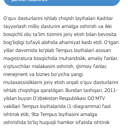
O‘quv dasturlarini ishlab chiqish loyihalari Kadrlar
tayyorlash milliy dasturini amalga oshirish va ikki
bosqichli oliy ta’lim tizimini joriy etish bilan bevosita
bog‘liqligi tufayli alohida ahamiyat kasb etdi. O‘tgan
yillar davomida ko‘plab Tempus loyihalari asosan
magistratura bosqichida muhandislik, amaliy fanlar,
o‘qituvchilar malakasini oshirish, ijtimoiy fanlar,
menejment va biznes bo‘yicha yangi
mutaxassisliklarni joriy etish orqali o‘quv dasturlarini
ishlab chiqishga qaratilgan. Bundan tashqari, 2011-
yildan buyon O‘zbekiston Respublikasi OO'MTV
vakillari Tempus loyihalarida (1-diagramma) faol
ishtirok etib, 9ta Tempus loyihasini amalga
oshirishda to‘liq huquqli hamkor sifatida ishtirok