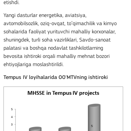
etishdi.
Yangi dasturlar energetika, aviatsiya,
avtomobilsozlik, oziq-ovqat, toʻqimachilik va kimyo
sohalarida faoliyat yurituvchi mahalliy korxonalar,
shuningdek, turli soha vazirliklari, Savdo-sanoat
palatasi va boshqa nodavlat tashkilotlarning
bevosita ishtiroki orqali mahalliy mehnat bozori
ehtiyojlariga moslashtirildi.
Tempus IV loyihalarida OO'MTVning ishtiroki