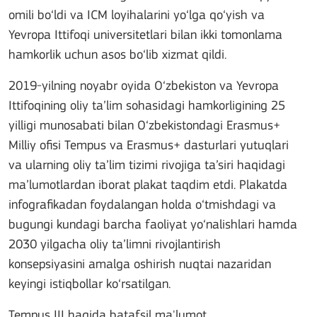
omili bo‘ldi va ICM loyihalarini yo‘lga qo‘yish va
Yevropa Ittifoqi universitetlari bilan ikki tomonlama
hamkorlik uchun asos bo‘lib xizmat qildi.
2019-yilning noyabr oyida O‘zbekiston va Yevropa
Ittifoqining oliy ta’lim sohasidagi hamkorligining 25
yilligi munosabati bilan O‘zbekistondagi Erasmus+
Milliy ofisi Tempus va Erasmus+ dasturlari yutuqlari
va ularning oliy ta’lim tizimi rivojiga ta’siri haqidagi
ma’lumotlardan iborat plakat taqdim etdi. Plakatda
infografikadan foydalangan holda o‘tmishdagi va
bugungi kundagi barcha faoliyat yo‘nalishlari hamda
2030 yilgacha oliy ta’limni rivojlantirish
konsepsiyasini amalga oshirish nuqtai nazaridan
keyingi istiqbollar ko‘rsatilgan.
Tempus III haqida batafsil ma'lumot