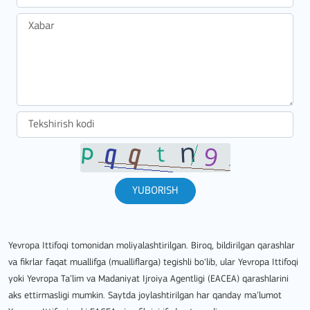
YUBORISH
Yevropa Ittifoqi tomonidan moliyalashtirilgan. Biroq, bildirilgan qarashlar
va fikrlar faqat muallifga (mualliflarga) tegishli bo‘lib, ular Yevropa Ittifoqi
yoki Yevropa Ta’lim va Madaniyat Ijroiya Agentligi (EACEA) qarashlarini
aks ettirmasligi mumkin. Saytda joylashtirilgan har qanday ma’lumot