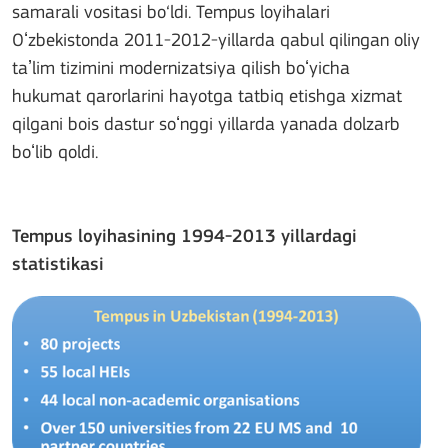
samarali vositasi bo‘ldi. Tempus loyihalari
Oʻzbekistonda 2011-2012-yillarda qabul qilingan oliy
taʼlim tizimini modernizatsiya qilish boʻyicha
hukumat qarorlarini hayotga tatbiq etishga xizmat
qilgani bois dastur soʻnggi yillarda yanada dolzarb
boʻlib qoldi.
Tempus loyihasining 1994-2013 yillardagi
statistikasi