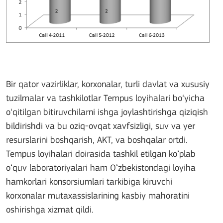
Bir qator vazirliklar, korxonalar, turli davlat va xususiy
tuzilmalar va tashkilotlar Tempus loyihalari bo‘yicha
o‘qitilgan bitiruvchilarni ishga joylashtirishga qiziqish
bildirishdi va bu oziq-ovqat xavfsizligi, suv va yer
resurslarini boshqarish, AKT, va boshqalar ortdi.
Tempus loyihalari doirasida tashkil etilgan koʻplab
oʻquv laboratoriyalari ham Oʻzbekistondagi loyiha
hamkorlari konsorsiumlari tarkibiga kiruvchi
korxonalar mutaxassislarining kasbiy mahoratini
oshirishga xizmat qildi.