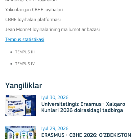
Yakunlangan CBHE loyihalari
CBHE loyihalari platformasi
Jean Monnet loyihalarining ma'lumotlar bazasi
Tempus statistikasi
TEMPUS III
TEMPUS IV
Yangiliklar
Iyul 30, 2026
Universitetingiz Erasmus+ Xalqaro
Kunlari 2026 doirasidagi tadbirga
mezbonlik qilishga tayyormi?
Iyul 29, 2026
ERASMUS+ CBHE 2026: O‘ZBEKISTON