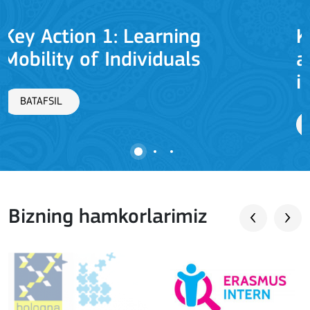
Key Action 2: Cooperation
among organisations and
J
institutions
BATAFSIL
Bizning hamkorlarimiz