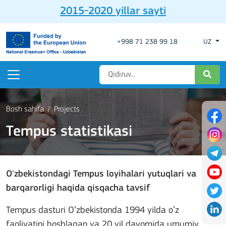
2015-2020 yillar sayti
+998 71 238 99 18
UZ
Bosh sahifa
Projects
Tempus statistikasi
O'zbekistondagi Tempus loyihalari yutuqlari va
barqarorligi haqida qisqacha tavsif
Tempus dasturi Oʻzbekistonda 1994 yilda oʻz
faoliyatini boshlagan va 20 yil davomida umumiy