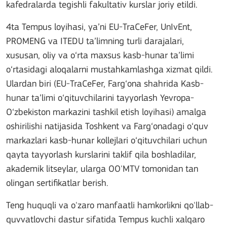
kafedralarda tegishli fakultativ kurslar joriy etildi.
4ta Tempus loyihasi, ya’ni EU-TraCeFer, UnIvEnt,
PROMENG va ITEDU ta’limning turli darajalari,
xususan, oliy va o‘rta maxsus kasb-hunar ta’limi
o‘rtasidagi aloqalarni mustahkamlashga xizmat qildi.
Ulardan biri (EU-TraCeFer, Farg‘ona shahrida Kasb-
hunar ta’limi o‘qituvchilarini tayyorlash Yevropa-
O‘zbekiston markazini tashkil etish loyihasi) amalga
oshirilishi natijasida Toshkent va Farg‘onadagi o‘quv
markazlari kasb-hunar kollejlari o‘qituvchilari uchun
qayta tayyorlash kurslarini taklif qila boshladilar,
akademik litseylar, ularga OO'MTV tomonidan tan
olingan sertifikatlar berish.
Teng huquqli va o'zaro manfaatli hamkorlikni qo'llab-
quvvatlovchi dastur sifatida Tempus kuchli xalqaro