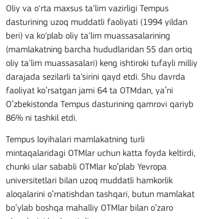
Oliy va o‘rta maxsus ta’lim vazirligi Tempus
dasturining uzoq muddatli faoliyati (1994 yildan
beri) va ko‘plab oliy ta’lim muassasalarining
(mamlakatning barcha hududlaridan 55 dan ortiq
oliy ta’lim muassasalari) keng ishtiroki tufayli milliy
darajada sezilarli ta’sirini qayd etdi. Shu davrda
faoliyat koʻrsatgan jami 64 ta OTMdan, yaʼni
Oʻzbekistonda Tempus dasturining qamrovi qariyb
86% ni tashkil etdi.
Tempus loyihalari mamlakatning turli
mintaqalaridagi OTMlar uchun katta foyda keltirdi,
chunki ular sababli OTMlar koʻplab Yevropa
universitetlari bilan uzoq muddatli hamkorlik
aloqalarini oʻrnatishdan tashqari, butun mamlakat
boʻylab boshqa mahalliy OTMlar bilan oʻzaro