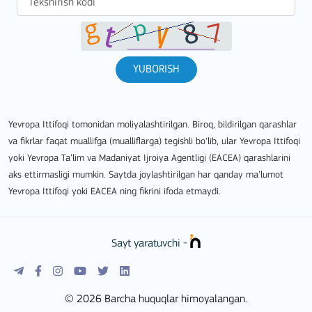
YUBORISH
Yevropa Ittifoqi tomonidan moliyalashtirilgan. Biroq, bildirilgan qarashlar
va fikrlar faqat muallifga (mualliflarga) tegishli bo‘lib, ular Yevropa Ittifoqi
yoki Yevropa Ta’lim va Madaniyat Ijroiya Agentligi (EACEA) qarashlarini
aks ettirmasligi mumkin. Saytda joylashtirilgan har qanday ma’lumot
Yevropa Ittifoqi yoki EACEA ning fikrini ifoda etmaydi.
Sayt yaratuvchi -
© 2026 Barcha huquqlar himoyalangan.