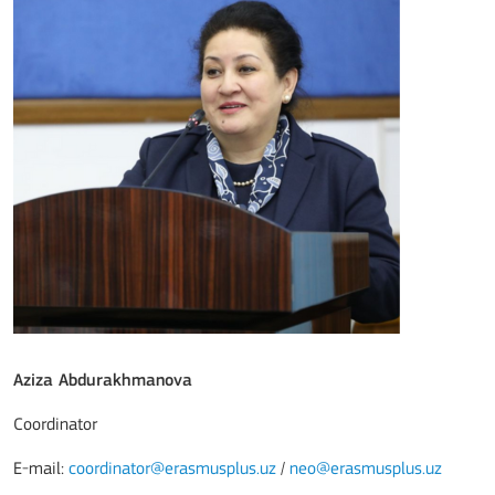
Aziza Abdurakhmanova
Coordinator
E-mail:
coordinator@erasmusplus.uz
/
neo@erasmusplus.uz