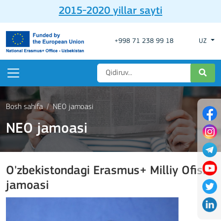
2015-2020 yillar sayti
+998 71 238 99 18
UZ
Bosh sahifa
NEO jamoasi
NEO jamoasi
O'zbekistondagi Erasmus+ Milliy Ofisi
jamoasi