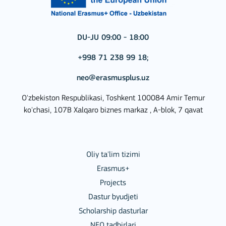
DU-JU 09:00 - 18:00
+998 71 238 99 18;
neo@erasmusplus.uz
O'zbekiston Respublikasi, Toshkent 100084 Amir Temur
ko'chasi, 107B Xalqaro biznes markaz , A-blok, 7 qavat
Oliy ta'lim tizimi
Erasmus+
Projects
Dastur byudjeti
Scholarship dasturlar
NEO tadbirlari