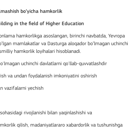
 almashish bo’yicha hamkorlik
ilding in the field of Higher Education
tomonlama hamkorlikga asoslangan, birinchi navbatda, Yevropa
 boʻlgan mamlakatlar va Dasturga aloqador boʻlmagan uchinch
smilliy hamkorlik loyihalari hisoblanadi.
'lmagan uchinchi davlatlarni qo'llab-quvvatlashdir
irish va undan foydalanish imkoniyatini oshirish
an vazifalarni yechish
 sohasidagi rivojlanishi bilan yaqinlashishi va
hamkorlik qilish, madaniyatlararo xabardorlik va tushunishga