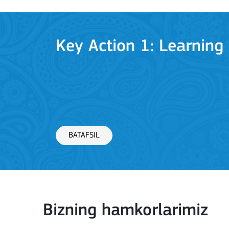
Key Action 1: Learning 
BATAFSIL
Key Action 2: Cooperat
Bizning hamkorlarimiz