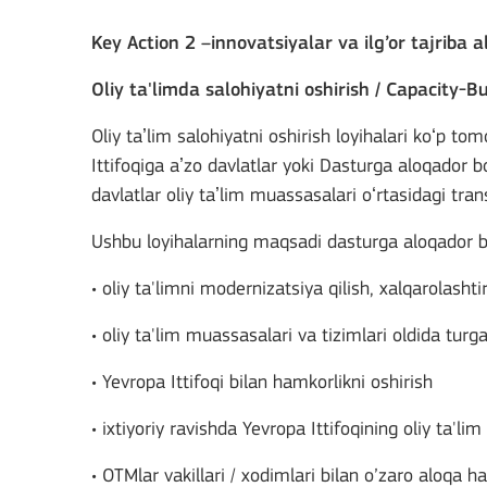
Key Action 2 –innovatsiyalar va ilg’or tajriba
Oliy ta'limda salohiyatni oshirish / Capacity-Bu
Oliy taʼlim salohiyatni oshirish loyihalari koʻp 
Ittifoqiga aʼzo davlatlar yoki Dasturga aloqador
davlatlar oliy taʼlim muassasalari oʻrtasidagi tran
Ushbu loyihalarning maqsadi dasturga aloqador bo
• oliy ta'limni modernizatsiya qilish, xalqarolasht
• oliy ta'lim muassasalari va tizimlari oldida turg
• Yevropa Ittifoqi bilan hamkorlikni oshirish
• ixtiyoriy ravishda Yevropa Ittifoqining oliy ta'lim
• OTMlar vakillari / xodimlari bilan o’zaro aloqa 