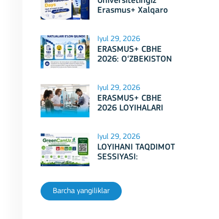
Universitetingiz
Erasmus+ Xalqaro
Kunlari 2026
doirasidagi tadbirga
mezbonlik qilishga
Iyul 29, 2026
tayyormi?
ERASMUS+ CBHE
2026: O‘ZBEKISTON
LOYIHALARI
i
Iyul 29, 2026
ERASMUS+ CBHE
2026 LOYIHALARI
NATIJALARI E'LON
QILINDI!
Iyul 29, 2026
LOYIHANI TAQDIMOT
SESSIYASI:
Erasmus+ CBHE –
GreenCamUz loyihasi
Barcha yangiliklar