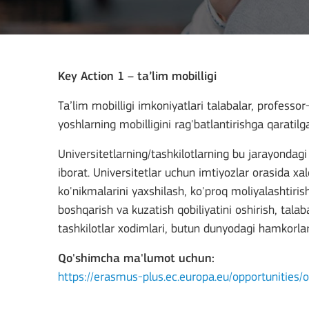
Key Action 1 – ta’lim mobilligi
Ta’lim mobilligi imkoniyatlari talabalar, professor-o
yoshlarning mobilligini rag'batlantirishga qaratilg
Universitetlarning/tashkilotlarning bu jarayondagi
iborat. Universitetlar uchun imtiyozlar orasida xa
ko'nikmalarini yaxshilash, ko'proq moliyalashtirish 
boshqarish va kuzatish qobiliyatini oshirish, tala
tashkilotlar xodimlari, butun dunyodagi hamkorlar 
Qo'shimcha ma'lumot uchun:
https://erasmus-plus.ec.europa.eu/opportunities/o