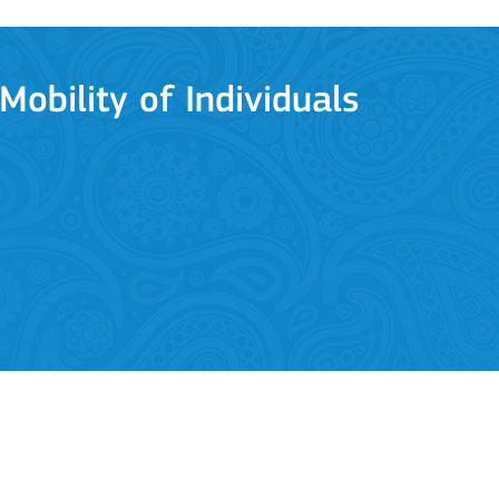
Mobility of Individuals
ion among organisations and in