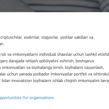
’qituvchilar, xodimlar, stajyorlar, yoshlar vakillari va
an.
 roli va imkoniyatlarni individual shaxslar uchun tashkil etish
lqaro darajada ishlash qobiliyatini oshirish, boshqaruv
imkoniyatlari va loyihalariga kirish, loyihalarni tayyorlash,
balar uchun yanada jozibador imkoniyatlar portfeli va ishtirokc
bilan innovatsion loyihalarni ishlab chiqish imkoniyatini bera
pportunities-for-organisations