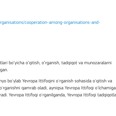
/organisations/cooperation-among-organisations-and-
tlari boʻyicha oʻqitish, oʻrganish, tadqiqot va munozaralarni
ngan.
yo bo'ylab Yevropa Ittifoqini o'rganish sohasida o'qitish va
q o'rganishni qamrab oladi, ayniqsa Yevropa Ittifoqi o'lchamiga
adi. Yevropa Ittifoqi o'rganilganda, Yevropa Ittifoqi tadqiqotla