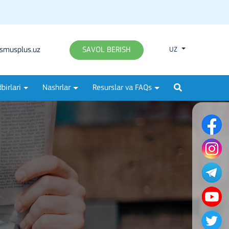
smusplus.uz
SAVOL BERISH
UZ
birlari
Nashrlar
Resurslar va FAQs