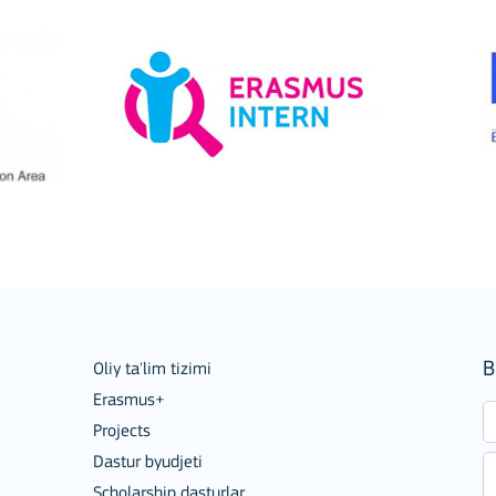
B
Oliy ta'lim tizimi
Erasmus+
Projects
Dastur byudjeti
Scholarship dasturlar