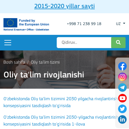
2015-2020 yillar sayti
+998 71 238 99 18
UZ
Bosh sahifa
Oliy ta'lim tizimi
Oliy ta'lim rivojlanishi
O'zbekistonda Oliy ta'lim tizimini 2030 yilgacha rivojlantirish
konsepsiyasini tasdiqlash to'g'risida
O'zbekistonda Oliy ta'lim tizimini 2030-yilgacha rivojlantirish
konsepsiyasini tasdiqlash to'g'risida 1-ilova