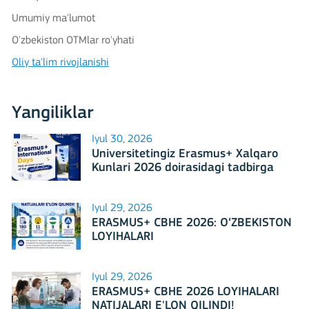
Umumiy ma'lumot
O'zbekiston OTMlar ro'yhati
Oliy ta'lim rivojlanishi
Yangiliklar
Iyul 30, 2026
Universitetingiz Erasmus+ Xalqaro
Kunlari 2026 doirasidagi tadbirga
mezbonlik qilishga tayyormi?
Iyul 29, 2026
ERASMUS+ CBHE 2026: O‘ZBEKISTON
LOYIHALARI
Iyul 29, 2026
ERASMUS+ CBHE 2026 LOYIHALARI
NATIJALARI E'LON QILINDI!