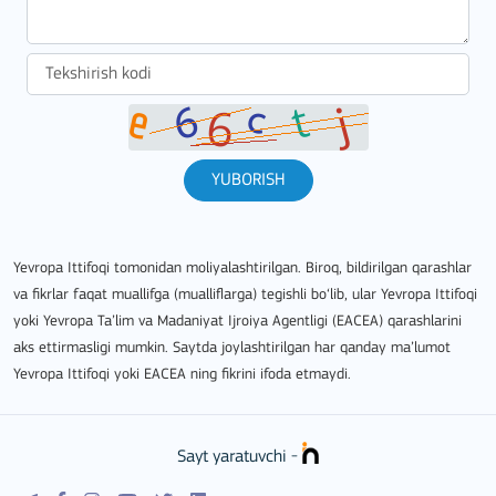
YUBORISH
Yevropa Ittifoqi tomonidan moliyalashtirilgan. Biroq, bildirilgan qarashlar
va fikrlar faqat muallifga (mualliflarga) tegishli bo‘lib, ular Yevropa Ittifoqi
yoki Yevropa Ta’lim va Madaniyat Ijroiya Agentligi (EACEA) qarashlarini
aks ettirmasligi mumkin. Saytda joylashtirilgan har qanday ma’lumot
Yevropa Ittifoqi yoki EACEA ning fikrini ifoda etmaydi.
Sayt yaratuvchi -