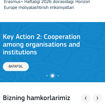
Erasmus+ Haftaligi 2026 doirasidagi: Horizon
Europe moliyalashtirish imkoniyatlari
Key Action 2: Cooperation
among organisations and
J
institutions
BATAFSIL
Bizning hamkorlarimiz