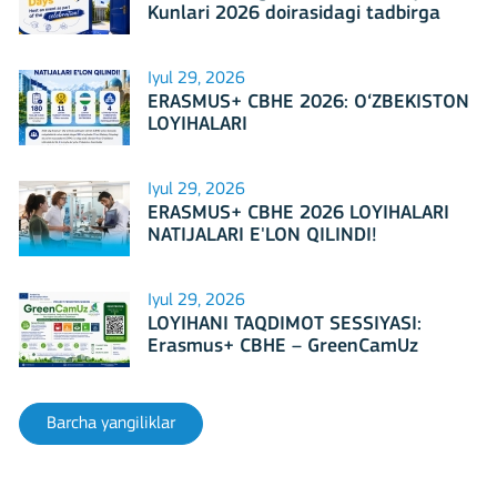
Kunlari 2026 doirasidagi tadbirga
mezbonlik qilishga tayyormi?
Iyul 29, 2026
ERASMUS+ CBHE 2026: O‘ZBEKISTON
LOYIHALARI
Iyul 29, 2026
ERASMUS+ CBHE 2026 LOYIHALARI
NATIJALARI E'LON QILINDI!
Iyul 29, 2026
LOYIHANI TAQDIMOT SESSIYASI:
Erasmus+ CBHE – GreenCamUz
loyihasi
Barcha yangiliklar