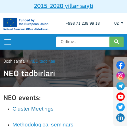
2015-2020 yillar sayti
+998 71 238 99 18
UZ
Bosh sahifa
NEO tadbirlari
NEO tadbirlari
NEO events:
Cluster Meetings
Methodological seminars