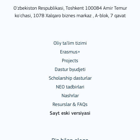
O'zbekiston Respublikasi, Toshkent 100084 Amir Temur
ko'chasi, 107B Xalqaro biznes markaz , A-blok, 7 qavat
Oliy ta'lim tizimi
Erasmus+
Projects
Dastur byudjeti
Scholarship dasturlar
NEO tadbirlari
Nashrlar
Resurslar & FAQs
Sayt eski versiyasi