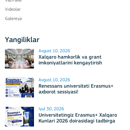
Vazifalar
Videolar
Galereya
Yangiliklar
Avgust 10, 2026
Xalqaro hamkorlik va grant
imkoniyatlarini kengaytirish
masalalari muhokama qilindi
Avgust 10, 2026
Renessans universiteti Erasmus+
axborot sessiyasi!
Iyul 30, 2026
Universitetingiz Erasmus+ Xalqaro
Kunlari 2026 doirasidagi tadbirga
mezbonlik qilishga tayyormi?