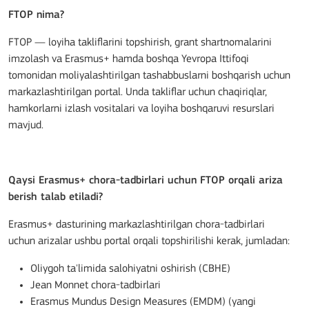
FTOP nima?
FTOP — loyiha takliflarini topshirish, grant shartnomalarini
imzolash va Erasmus+ hamda boshqa Yevropa Ittifoqi
tomonidan moliyalashtirilgan tashabbuslarni boshqarish uchun
markazlashtirilgan portal. Unda takliflar uchun chaqiriqlar,
hamkorlarni izlash vositalari va loyiha boshqaruvi resurslari
mavjud.
Qaysi Erasmus+ chora-tadbirlari uchun FTOP orqali ariza
berish talab etiladi?
Erasmus+ dasturining markazlashtirilgan chora-tadbirlari
uchun arizalar ushbu portal orqali topshirilishi kerak, jumladan:
Oliygoh ta'limida salohiyatni oshirish (CBHE)
Jean Monnet chora-tadbirlari
Erasmus Mundus Design Measures (EMDM) (yangi