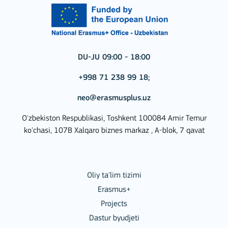
DU-JU 09:00 - 18:00
+998 71 238 99 18;
neo@erasmusplus.uz
O'zbekiston Respublikasi, Toshkent 100084 Amir Temur
ko'chasi, 107B Xalqaro biznes markaz , A-blok, 7 qavat
Oliy ta'lim tizimi
Erasmus+
Projects
Dastur byudjeti