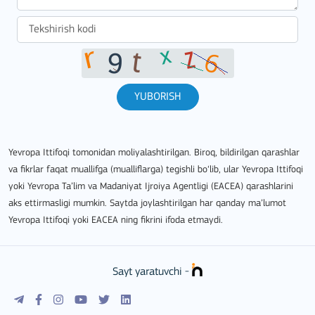
YUBORISH
Yevropa Ittifoqi tomonidan moliyalashtirilgan. Biroq, bildirilgan qarashlar
va fikrlar faqat muallifga (mualliflarga) tegishli bo‘lib, ular Yevropa Ittifoqi
yoki Yevropa Ta’lim va Madaniyat Ijroiya Agentligi (EACEA) qarashlarini
aks ettirmasligi mumkin. Saytda joylashtirilgan har qanday ma’lumot
Yevropa Ittifoqi yoki EACEA ning fikrini ifoda etmaydi.
Sayt yaratuvchi -