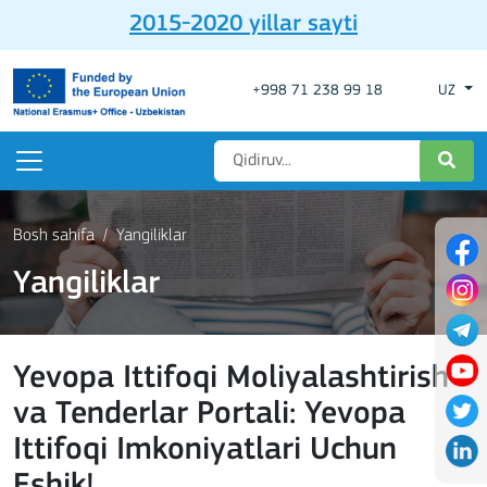
2015-2020 yillar sayti
+998 71 238 99 18
UZ
Bosh sahifa
Yangiliklar
Yangiliklar
Yevopa Ittifoqi Moliyalashtirish
va Tenderlar Portali: Yevopa
Ittifoqi Imkoniyatlari Uchun
Eshik!