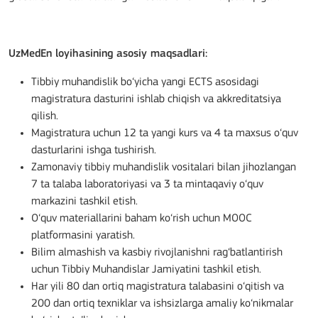
UzMedEn loyihasining asosiy maqsadlari:
Tibbiy muhandislik bo‘yicha yangi ECTS asosidagi
magistratura dasturini ishlab chiqish va akkreditatsiya
qilish.
Magistratura uchun 12 ta yangi kurs va 4 ta maxsus o‘quv
dasturlarini ishga tushirish.
Zamonaviy tibbiy muhandislik vositalari bilan jihozlangan
7 ta talaba laboratoriyasi va 3 ta mintaqaviy o‘quv
markazini tashkil etish.
O‘quv materiallarini baham ko‘rish uchun MOOC
platformasini yaratish.
Bilim almashish va kasbiy rivojlanishni rag‘batlantirish
uchun Tibbiy Muhandislar Jamiyatini tashkil etish.
Har yili 80 dan ortiq magistratura talabasini o‘qitish va
200 dan ortiq texniklar va ishsizlarga amaliy ko‘nikmalar