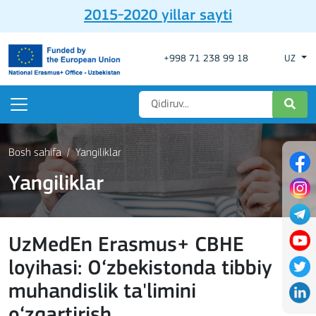
2015-2020 yillar sayti
+998 71 238 99 18
UZ
Bosh sahifa
Yangiliklar
Yangiliklar
UzMedEn Erasmus+ CBHE
loyihasi: O‘zbekistonda tibbiy
muhandislik ta'limini
o‘zgartirish