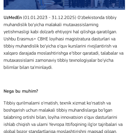
UzMedEn
(01.01.2023 - 31.12.2025) O‘zbekistonda tibbiy
muhandislik bo‘yicha malakali mutaxassislarning
yetishmasligi kabi dolzarb ehtiyojni hal qilishga qaratilgan.
Ushbu Erasmus+ CBHE loyihasi magistratura dasturlari va
tibbiy muhandislik bo‘yicha o‘quv kurslarini rivojlantirish va
xalqaro darajada moslashtirishga e’tibor qaratadi, talabalar va
mutaxassislarni zamonaviy tibbiy texnologiyalar bo‘yicha
bilimlar bilan ta’minlaydi.
Nega bu muhim?
Tibbiy qurilmalarni o‘rnatish, texnik xizmat ko‘rsatish va
boshqarish uchun malakali tibbiy muhandislarga bo‘lgan
talabning ortishi bilan, loyiha innovatsion o‘quv dasturlarini
ishlab chiqish va ularni Yevropa Ittifoqining ilg‘or tajribalari va
global bozor standartlariga moslashtirishni maqsad qilgan.