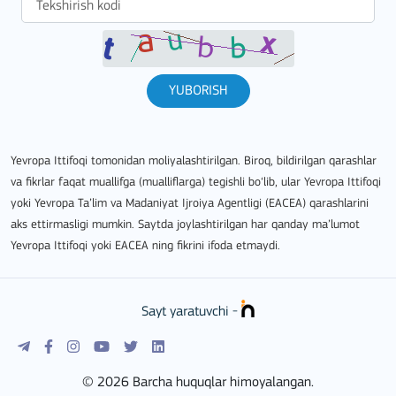
YUBORISH
Yevropa Ittifoqi tomonidan moliyalashtirilgan. Biroq, bildirilgan qarashlar
va fikrlar faqat muallifga (mualliflarga) tegishli bo‘lib, ular Yevropa Ittifoqi
yoki Yevropa Ta’lim va Madaniyat Ijroiya Agentligi (EACEA) qarashlarini
aks ettirmasligi mumkin. Saytda joylashtirilgan har qanday ma’lumot
Yevropa Ittifoqi yoki EACEA ning fikrini ifoda etmaydi.
Sayt yaratuvchi -
© 2026 Barcha huquqlar himoyalangan.