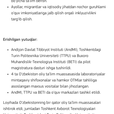
bo‘yicha ta’lim berish.
Ayollar, migrantlar va iqtisodiy jihatdan nochor guruhlarni
o‘quv imkoniyatlariga jalb qilish orqali inklyuzivlikni
targ‘ib qilish.
Erishilgan yutuqlar:
Andijon Davlat Tibbiyot Instituti (AndMI), Toshkentdagi
Turin Politexnika Universiteti (TTPU) va Buxoro
Muhandislik-Texnologiya Instituti (BETI) da pilot
magistratura dasturi ishga tushirildi.
4 ta O‘zbekiston oliy ta’lim muassasasida laboratoriyalar
mintaqaviy shifoxonalar va hamkor OTMlar tahliliga
asoslangan maxsus vositalar bilan jihozlangan.
AndMI, TTPU va BETI da o‘quv markazlari tashkil etildi.
Loyihada O‘zbekistonning bir qator oliy ta’lim muassasalari
ishtirok etdi, jumladan Toshkent Axborot Texnologiyalari