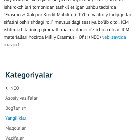
Oliy ta’limni isloh qilish bo‘yicha ekspertlar (HEREs) va ICM
ishtirokchilari tomonidan tashkil etilgan ushbu tadbirda
“Erasmus+ Xalqaro Kredit Mobiliteti: Ta’lim va ilmiy tadqiqotlar
sifatini oshirishdagi roli” mavzusidagi sessiya bo‘lib o‘tdi. ICM
ishtirokchilarining qimmatli ma’ruzalarini o‘z ichiga olgan ICM
materiallari hozirda Milliy Erasmus+ Ofisi (NEO)
veb-saytida
mavjud
Kategoriyalar
NEO
Asosiy vazifalar
Bog'lanish
Yangiliklar
Maqolalar
Vazifalar