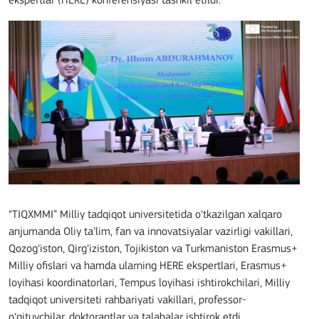
ekspertlar (HERE) konferensiyasi tashkil etildi.
“TIQXMMI” Milliy tadqiqot universitetida o‘tkazilgan xalqaro
anjumanda Oliy ta’lim, fan va innovatsiyalar vazirligi vakillari,
Qozog‘iston, Qirg‘iziston, Tojikiston va Turkmaniston Erasmus+
Milliy ofislari va hamda ularning HERE ekspertlari, Erasmus+
loyihasi koordinatorlari, Tempus loyihasi ishtirokchilari, Milliy
tadqiqot universiteti rahbariyati vakillari, professor-
o‘qituvchilar, doktorantlar va talabalar ishtirok etdi.