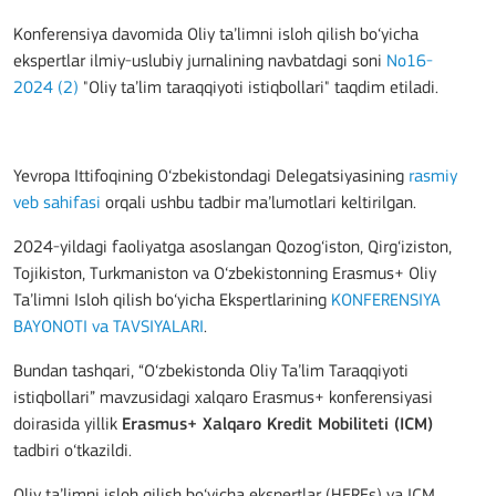
Konferensiya davomida Oliy ta’limni isloh qilish bo‘yicha
ekspertlar ilmiy-uslubiy jurnalining navbatdagi soni
No16-
2024 (2)
"Oliy ta’lim taraqqiyoti istiqbollari" taqdim etiladi.
Yevropa Ittifoqining O‘zbekistondagi Delegatsiyasining
rasmiy
veb sahifasi
orqali ushbu tadbir ma’lumotlari keltirilgan.
2024-yildagi faoliyatga asoslangan Qozog‘iston, Qirg‘iziston,
Tojikiston, Turkmaniston va O‘zbekistonning Erasmus+ Oliy
Ta’limni Isloh qilish bo‘yicha Ekspertlarining
KONFERENSIYA
BAYONOTI va TAVSIYALARI
.
Bundan tashqari, “O‘zbekistonda Oliy Ta’lim Taraqqiyoti
istiqbollari” mavzusidagi xalqaro Erasmus+ konferensiyasi
doirasida yillik
Erasmus+ Xalqaro Kredit Mobiliteti (ICM)
tadbiri o‘tkazildi.