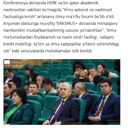
Konferensiya doirasida HERE va bir qator akademik
nashriyotlar vakillari ko‘magida “Ilmiy axborot va nashriyot
faoliyatiga kirish” an’anaviy ilmiy-ma’rifiy forumi bo‘lib o‘tdi.
Anjuman dasturiga muvofiq “ERASMUS+ doirasida mintaqaviy
hamkorlikni mustahkamlashning ustuvor yo‘nalishlari”, “Ilmiy
ma’lumotlardan foydalanish va nashr etish faolligi, xalqaro
kredit mobilligi: ta’lim va ilmiy tadqiqotlar sifatini oshirishdagi
roli” kabi sessiyalarda muhokamalar olib borildi.