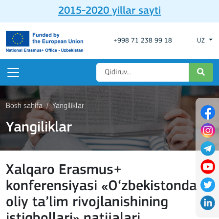
2015-2020 yillar sayti
+998 71 238 99 18
UZ
Bosh sahifa
Yangiliklar
Yangiliklar
Xalqaro Erasmus+
konferensiyasi «O‘zbekistonda
oliy ta’lim rivojlanishining
istiqbollari» natijalari