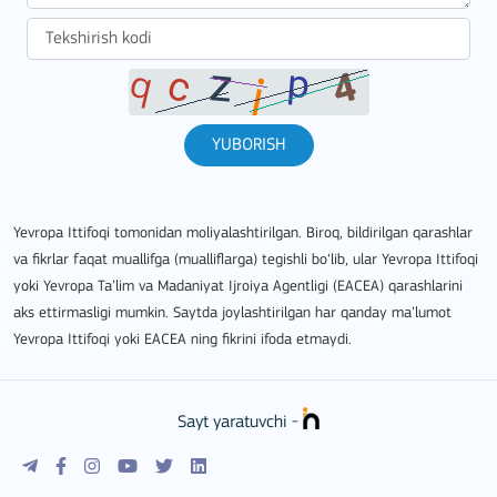
YUBORISH
Yevropa Ittifoqi tomonidan moliyalashtirilgan. Biroq, bildirilgan qarashlar
va fikrlar faqat muallifga (mualliflarga) tegishli bo‘lib, ular Yevropa Ittifoqi
yoki Yevropa Ta’lim va Madaniyat Ijroiya Agentligi (EACEA) qarashlarini
aks ettirmasligi mumkin. Saytda joylashtirilgan har qanday ma’lumot
Yevropa Ittifoqi yoki EACEA ning fikrini ifoda etmaydi.
Sayt yaratuvchi -