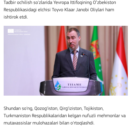
Tadbir ochilish so'zlarida Yevropa Ittifoqining Oʻzbekiston
Respublikasidagi elchisi Toyvo Klaar Janobi Oliylari ham
ishtirok etdi.
Shundan so‘ng, Qozog‘iston, Qirg‘iziston, Tojikiston,
Turkmaniston Respublikalaridan kelgan nufuzli mehmonlar va
mutaxassislar mulohazalari bilan o‘rtoqlashdi.