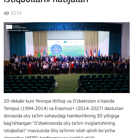
3279
20-dekabr kuni Yevropa Ittifoqi va O‘zbekiston o‘rtasida
Tempus (1994-2014) va Erasmus+ (2014-2027) dasturlari
doirasida oliy ta’lim sohasidagi hamkorlikning 30 yilligiga
bag‘ishlangan “O‘zbekistonda oliy ta’lim rivojlanishining
istiqbollari” mavzusida Oliy ta’limni isloh qilish bo‘yicha