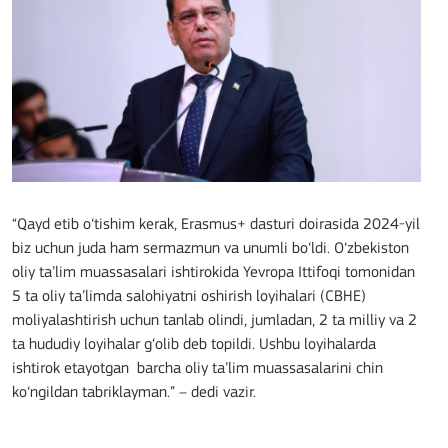
“Qayd etib o‘tishim kerak, Erasmus+ dasturi doirasida 2024-yil
biz uchun juda ham sermazmun va unumli bo‘ldi. O‘zbekiston
oliy ta’lim muassasalari ishtirokida Yevropa Ittifoqi tomonidan
5 ta oliy ta’limda salohiyatni oshirish loyihalari (CBHE)
moliyalashtirish uchun tanlab olindi, jumladan, 2 ta milliy va 2
ta hududiy loyihalar g‘olib deb topildi. Ushbu loyihalarda
ishtirok etayotgan barcha oliy ta’lim muassasalarini chin
ko‘ngildan tabriklayman.” – dedi vazir.