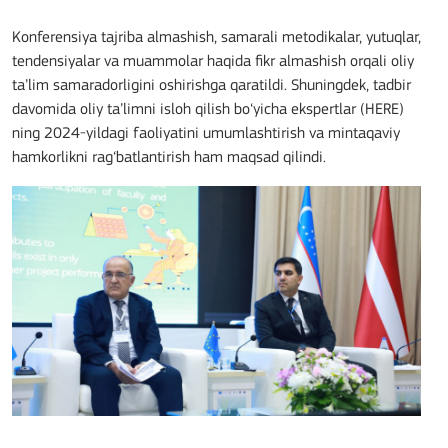
Konferensiya tajriba almashish, samarali metodikalar, yutuqlar,
tendensiyalar va muammolar haqida fikr almashish orqali oliy
ta’lim samaradorligini oshirishga qaratildi. Shuningdek, tadbir
davomida oliy ta’limni isloh qilish bo‘yicha ekspertlar (HERE)
ning 2024-yildagi faoliyatini umumlashtirish va mintaqaviy
hamkorlikni rag‘batlantirish ham maqsad qilindi.