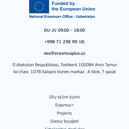
DU-JU 09:00 - 18:00
+998 71 238 99 18;
neo@erasmusplus.uz
O'zbekiston Respublikasi, Toshkent 100084 Amir Temur
ko'chasi, 107B Xalqaro biznes markaz , A-blok, 7 qavat
Oliy ta'lim tizimi
Erasmus+
Projects
Dastur byudjeti