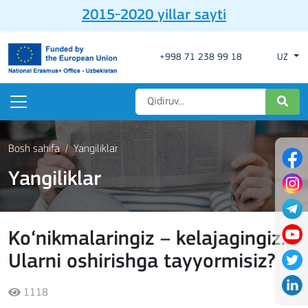
2015-2020 yillar sayti
+998 71 238 99 18
UZ
Bosh sahifa
Yangiliklar
Yangiliklar
Ko‘nikmalaringiz – kelajagingiz.
Ularni oshirishga tayyormisiz?
1118