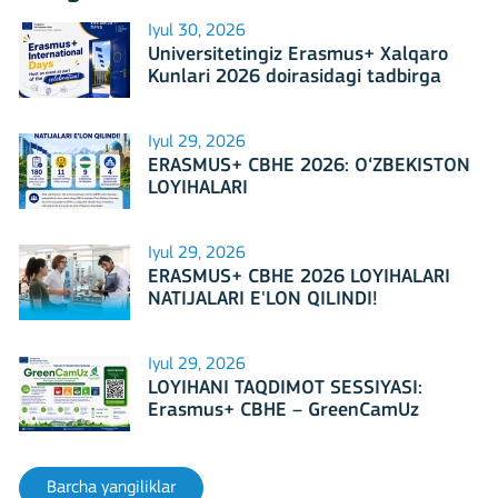
Iyul 30, 2026
Universitetingiz Erasmus+ Xalqaro
Kunlari 2026 doirasidagi tadbirga
mezbonlik qilishga tayyormi?
Iyul 29, 2026
ERASMUS+ CBHE 2026: O‘ZBEKISTON
LOYIHALARI
Iyul 29, 2026
ERASMUS+ CBHE 2026 LOYIHALARI
NATIJALARI E'LON QILINDI!
Iyul 29, 2026
LOYIHANI TAQDIMOT SESSIYASI:
Erasmus+ CBHE – GreenCamUz
loyihasi
Barcha yangiliklar