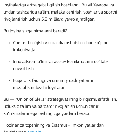
loyihalariga ariza qabul qilish boshlandi. Bu yil Yevropa va
undan tashqarida ta’lim, malaka oshirish, yoshlar va sportni
rivojlantirish uchun 5,2 milliard yevro ajratilgan.
Bu loyiha sizga nimalarni beradi?
Chet elda o‘qish va malaka oshirish uchun ko‘proq
imkoniyatlar
Innovatsion ta’lim va asosiy ko‘nikmalarni qo‘llab-
quvvatlash
Fuqarolik faolligi va umumiy qadriyatlarni
mustahkamlovchi loyihalar
Bu — “Union of Skills” strategiyasining bir qismi: sifatli ish,
uzluksiz ta’lim va barqaror rivojlanish uchun zarur
ko‘nikmalarni egallashingizga yordam beradi.
Hozir ariza topshiring va Erasmus+ imkoniyatlaridan