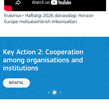
Erasmus+ Haftaligi 2026 doirasidagi: Horizon
Europe moliyalashtirish imkoniyatlari
Key Action 2: Cooperation
among organisations and
J
institutions
BATAFSIL