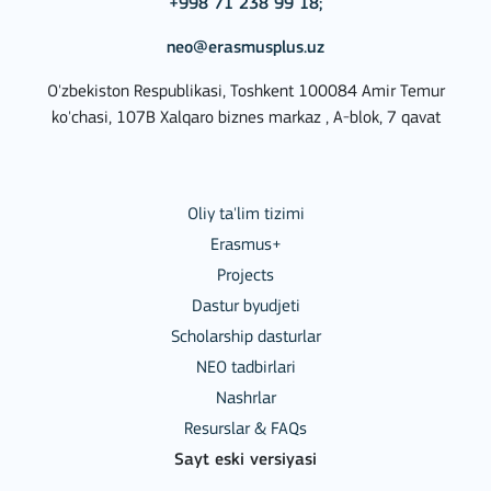
+998 71 238 99 18;
neo@erasmusplus.uz
O'zbekiston Respublikasi, Toshkent 100084 Amir Temur
ko'chasi, 107B Xalqaro biznes markaz , A-blok, 7 qavat
Oliy ta'lim tizimi
Erasmus+
Projects
Dastur byudjeti
Scholarship dasturlar
NEO tadbirlari
Nashrlar
Resurslar & FAQs
Sayt eski versiyasi