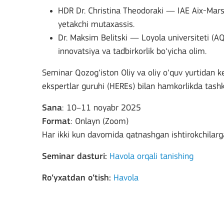
HDR Dr. Christina Theodoraki — IAE Aix-Marse
yetakchi mutaxassis.
Dr. Maksim Belitski — Loyola universiteti (A
innovatsiya va tadbirkorlik bo‘yicha olim.
Seminar Qozog‘iston Oliy va oliy o‘quv yurtidan key
ekspertlar guruhi (HEREs) bilan hamkorlikda tashk
Sana
: 10–11 noyabr 2025
Format
: Onlayn (Zoom)
Har ikki kun davomida qatnashgan ishtirokchilarga 
Seminar dasturi:
Havola orqali tanishing
Ro‘yxatdan o‘tish:
Havola