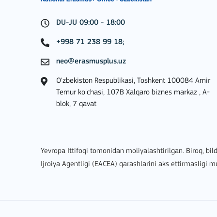
BATAFSIL
DU-JU 09:00 - 18:00
+998 71 238 99 18;
neo@erasmusplus.uz
Key Action 1: Learning 
O'zbekiston Respublikasi, Toshkent 100084 Amir
Temur ko'chasi, 107B Xalqaro biznes markaz , A-
blok, 7 qavat
Yevropa Ittifoqi tomonidan moliyalashtirilgan. Biroq, bild
BATAFSIL
Ijroiya Agentligi (EACEA) qarashlarini aks ettirmasligi 