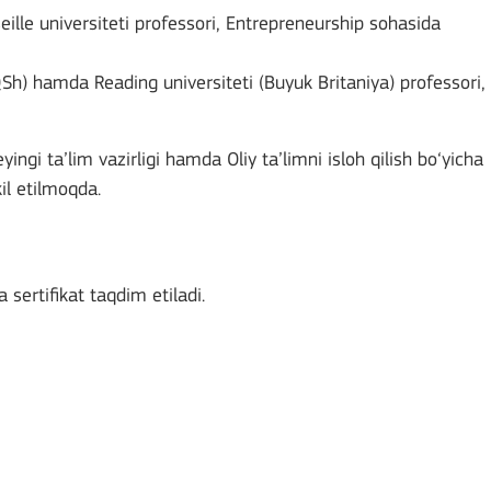
ille universiteti professori, Entrepreneurship sohasida
QSh) hamda Reading universiteti (Buyuk Britaniya) professori,
ingi ta’lim vazirligi hamda Oliy ta’limni isloh qilish bo‘yicha
il etilmoqda.
sertifikat taqdim etiladi.