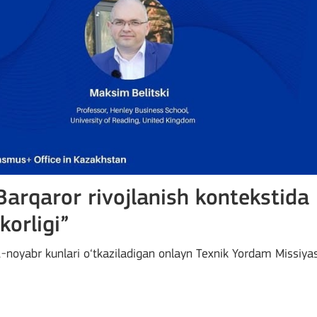
Barqaror rivojlanish kontekstida
orligi”
1-noyabr kunlari o‘tkaziladigan onlayn Texnik Yordam Missiyas