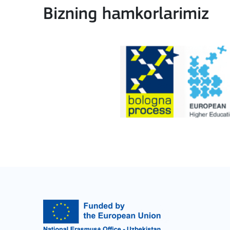
Bizning hamkorlarimiz
BATAFSIL
Key Action 3
Jean Monnet Actions