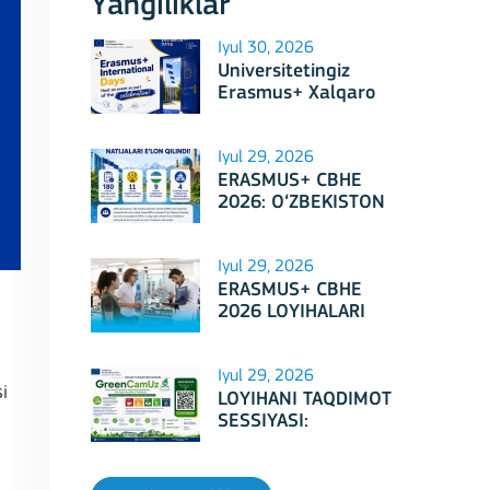
Yangiliklar
Iyul 30, 2026
Universitetingiz
Erasmus+ Xalqaro
Kunlari 2026
doirasidagi tadbirga
mezbonlik qilishga
Iyul 29, 2026
tayyormi?
ERASMUS+ CBHE
2026: O‘ZBEKISTON
LOYIHALARI
Iyul 29, 2026
ERASMUS+ CBHE
2026 LOYIHALARI
NATIJALARI E'LON
QILINDI!
Iyul 29, 2026
i
LOYIHANI TAQDIMOT
SESSIYASI:
Erasmus+ CBHE –
GreenCamUz loyihasi