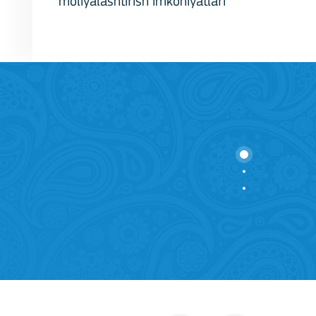
moliyalashtirish imkoniyatlari
stitutions