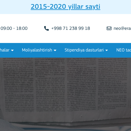
2015-2020 yillar sayti
09:00 - 18:00
+998 71 238 99 18
neo@era
halar
Moliyalashtirish
Stipendiya dasturlari
NEO tad