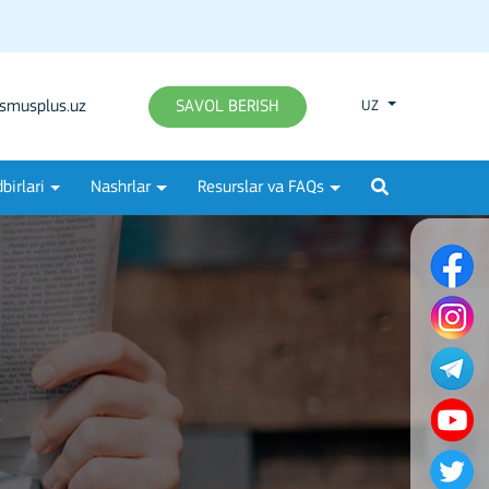
smusplus.uz
SAVOL BERISH
UZ
birlari
Nashrlar
Resurslar va FAQs