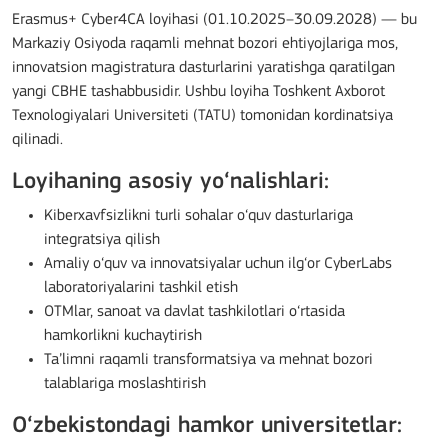
Erasmus+ Cyber4CA loyihasi (01.10.2025–30.09.2028) — bu
Markaziy Osiyoda raqamli mehnat bozori ehtiyojlariga mos,
innovatsion magistratura dasturlarini yaratishga qaratilgan
yangi CBHE tashabbusidir. Ushbu loyiha Toshkent Axborot
Texnologiyalari Universiteti (TATU) tomonidan kordinatsiya
qilinadi.
Loyihaning asosiy yo‘nalishlari:
Kiberxavfsizlikni turli sohalar o‘quv dasturlariga
integratsiya qilish
Amaliy o‘quv va innovatsiyalar uchun ilg‘or CyberLabs
laboratoriyalarini tashkil etish
OTMlar, sanoat va davlat tashkilotlari o‘rtasida
hamkorlikni kuchaytirish
Ta’limni raqamli transformatsiya va mehnat bozori
talablariga moslashtirish
O‘zbekistondagi hamkor universitetlar: