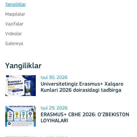
Yangiliklar
Maqolalar
Vazifalar
Videolar
Galereya
Yangiliklar
Iyul 30, 2026
Universitetingiz Erasmus+ Xalqaro
Kunlari 2026 doirasidagi tadbirga
mezbonlik qilishga tayyormi?
Iyul 29, 2026
ERASMUS+ CBHE 2026: O‘ZBEKISTON
LOYIHALARI