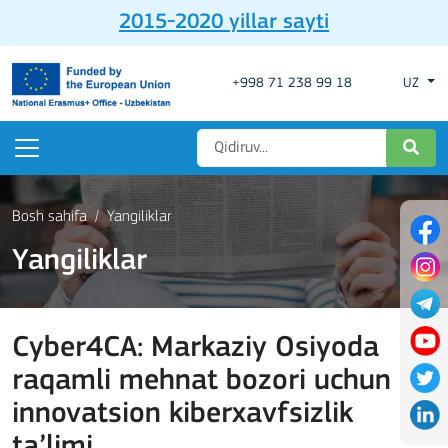
2015-2020 yillar sayti
+998 71 238 99 18
UZ
Bosh sahifa
Yangiliklar
Yangiliklar
Cyber4CA: Markaziy Osiyoda
raqamli mehnat bozori uchun
innovatsion kiberxavfsizlik
ta’limi