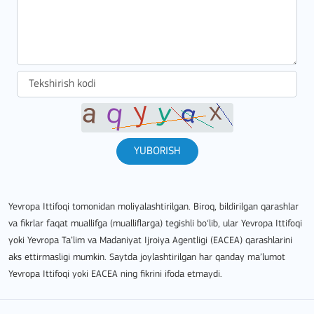
YUBORISH
Yevropa Ittifoqi tomonidan moliyalashtirilgan. Biroq, bildirilgan qarashlar
va fikrlar faqat muallifga (mualliflarga) tegishli bo‘lib, ular Yevropa Ittifoqi
yoki Yevropa Ta’lim va Madaniyat Ijroiya Agentligi (EACEA) qarashlarini
aks ettirmasligi mumkin. Saytda joylashtirilgan har qanday ma’lumot
Yevropa Ittifoqi yoki EACEA ning fikrini ifoda etmaydi.