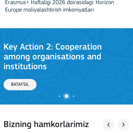
Erasmus+ Haftaligi 2026 doirasidagi: Horizon
Europe moliyalashtirish imkoniyatlari
Key Action 2: Cooperation
among organisations and
J
institutions
BATAFSIL
Bizning hamkorlarimiz