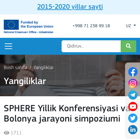
2015-2020 yillar sayti
+998 71 238 99 18
UZ
Bosh sahifa
Yangiliklar
Yangiliklar
SPHERE Yillik Konferensiyasi va
Bolonya jarayoni simpoziumi
1711