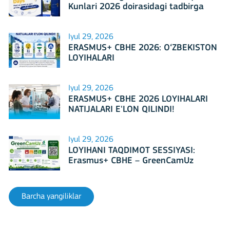
Kunlari 2026 doirasidagi tadbirga
mezbonlik qilishga tayyormi?
Iyul 29, 2026
ERASMUS+ CBHE 2026: O‘ZBEKISTON
LOYIHALARI
Iyul 29, 2026
ERASMUS+ CBHE 2026 LOYIHALARI
NATIJALARI E'LON QILINDI!
Iyul 29, 2026
LOYIHANI TAQDIMOT SESSIYASI:
Erasmus+ CBHE – GreenCamUz
loyihasi
Barcha yangiliklar