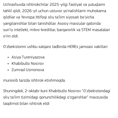
Uchrashuvda ishtirokchilar 2025-yilgi faoliyat va yutuqlarni
tahlil qildi, 2026-yil uchun ustuvor yo‘nalishlarni muhokama
qildilar va Yevropa Ittifoqi oliy ta’lim siyosati bo‘yicha
yangilanishlar bilan tanishdilar. Asosiy mavzular qatorida
sun’iy intellekt, mikro-kreditlar, barqarorlik va STEM masalalari
o‘rin oldi.
O‘zbekistonni ushbu xalqaro tadbirda HEREs jamoasi vakillari:
Asiya Tureniyazova
Khabibullo Nosirov
Zumrad Usmonova
munosib tarzda ishtirok etishmoqda.
Shuningdek, 2-oktabr kuni Khabibullo Nosirov “O'zbekistondagi
oliy ta’lim tizimidagi qonunchilikdagi o‘zgarishlar” mavzusida
taqdimot bilan ishtirok etdi