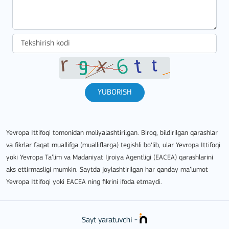
YUBORISH
Yevropa Ittifoqi tomonidan moliyalashtirilgan. Biroq, bildirilgan qarashlar
va fikrlar faqat muallifga (mualliflarga) tegishli bo‘lib, ular Yevropa Ittifoqi
yoki Yevropa Ta’lim va Madaniyat Ijroiya Agentligi (EACEA) qarashlarini
aks ettirmasligi mumkin. Saytda joylashtirilgan har qanday ma’lumot
Yevropa Ittifoqi yoki EACEA ning fikrini ifoda etmaydi.
Sayt yaratuvchi -