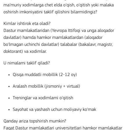
ma’muriy xodimlarga chet elda o‘qish, o‘qitish yoki malaka
oshirish imkoniyatini taklif qilishini bilarmidingiz?
Kimlar ishtirok eta oladi?
Dastur mamlakatlaridan (Yevropa Ittifoqi va unga aloqador
davlatlar) hamda hamkor mamlakatlardan (aloqador
bo‘lmagan uchinchi davlatlar) talabalar (bakalavr, magistr,
doktorant) va xodimlar.
U nimalarni taklif qiladi?
Qisqa muddatli mobillik (2-12 oy)
Aralash mobillik (jismoniy + virtual)
Treninglar va xodimlarni o‘qitish
Sayohat va yashash uchun moliyaviy ko‘mak
Qanday ariza topshirish mumkin?
Faqat Dastur mamlakatlari universitetlari hamkor mamlakatlar