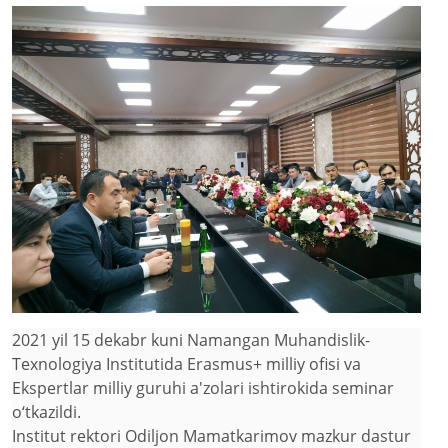
2021 yil 15 dekabr kuni Namangan Muhandislik-
Texnologiya Institutida Erasmus+ milliy ofisi va
Ekspertlar milliy guruhi a'zolari ishtirokida seminar
o‘tkazildi.
Institut rektori Odiljon Mamatkarimov mazkur dastur