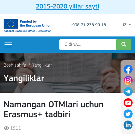
2015-2020 yillar sayti
+998 71 238 99 18
UZ
Bosh sahifa
Yangiliklar
Yangiliklar
Namangan OTMlari uchun
Erasmus+ tadbiri
1511