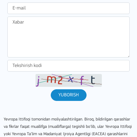
YUBORISH
Yevropa Ittifoqi tomonidan moliyalashtirilgan. Biroq, bildirilgan qarashlar
va fikrlar faqat muallifga (mualliflarga) tegishli bo‘lib, ular Yevropa Ittifoqi
yoki Yevropa Ta’lim va Madaniyat Ijroiya Agentligi (EACEA) qarashlarini