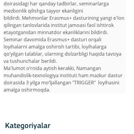
doirasidagi har qanday tadbirlar, seminarlarga
mezbonlik qilishga tayyor ekanligini
bildirdi. Mehmonlar Erasmus+ dasturining yangi e'lon
qilingan tanlovlarida institut jamoasi faol ishtirok
etayotganidan minnatdor ekanliklarini bildirdi.
Seminar davomida Erasmus+ dasturi orqali
loyihalarni amalga oshirish tartibi, loyihalarga
qo‘yilgan talablar, ularning dolzarbligi haqida tavsiya
va tushunchalar berildi.
Ma'lumot o‘rnida aytish kerakki, Namangan
muhandislik-texnologiya instituti ham mazkur dastur
doirasida 3 yilga mo‘ljallangan "TRIGGER" loyihasini
amalga oshirmoqda.
Kategoriyalar