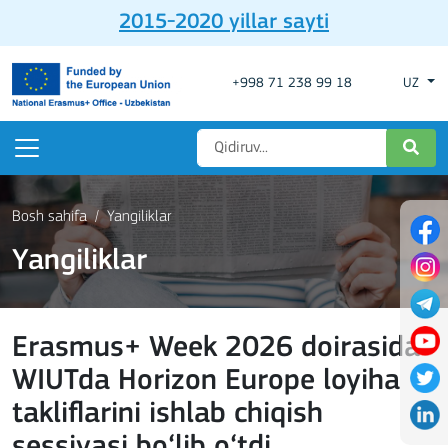
2015-2020 yillar sayti
+998 71 238 99 18
UZ
Bosh sahifa
Yangiliklar
Yangiliklar
Erasmus+ Week 2026 doirasida
WIUTda Horizon Europe loyiha
takliflarini ishlab chiqish
sessiyasi bo‘lib o‘tdi