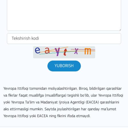
YUBORISH
Yevropa Ittifoqi tomonidan moliyalashtirilgan. Biroq, bildirilgan qarashlar
va fikrlar faqat muallifga (mualliflarga) tegishli bo‘lib, ular Yevropa Ittifoqi
yoki Yevropa Ta’lim va Madaniyat Ijroiya Agentligi (EACEA) qarashlarini
aks ettirmasligi mumkin. Saytda joylashtirilgan har qanday ma’lumot
Yevropa Ittifoqi yoki EACEA ning fikrini ifoda etmaydi.