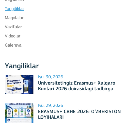
Yangiliklar
Maqolalar
Vazifalar
Videolar
Galereya
Yangiliklar
Iyul 30, 2026
Universitetingiz Erasmus+ Xalqaro
Kunlari 2026 doirasidagi tadbirga
mezbonlik qilishga tayyormi?
Iyul 29, 2026
ERASMUS+ CBHE 2026: O‘ZBEKISTON
LOYIHALARI