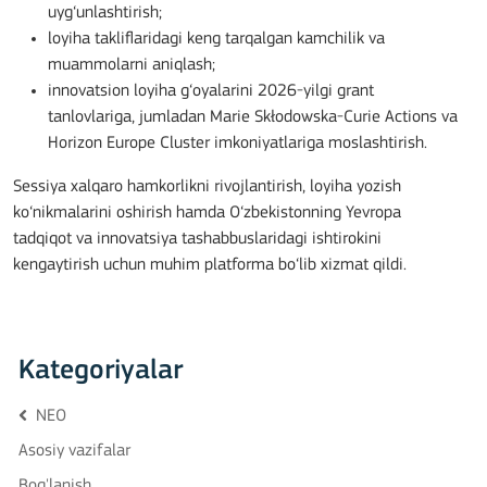
uyg‘unlashtirish;
loyiha takliflaridagi keng tarqalgan kamchilik va
muammolarni aniqlash;
innovatsion loyiha g‘oyalarini 2026-yilgi grant
tanlovlariga, jumladan Marie Skłodowska-Curie Actions va
Horizon Europe Cluster imkoniyatlariga moslashtirish.
Sessiya xalqaro hamkorlikni rivojlantirish, loyiha yozish
ko‘nikmalarini oshirish hamda O‘zbekistonning Yevropa
tadqiqot va innovatsiya tashabbuslaridagi ishtirokini
kengaytirish uchun muhim platforma bo‘lib xizmat qildi.
Kategoriyalar
NEO
Asosiy vazifalar
Bog'lanish