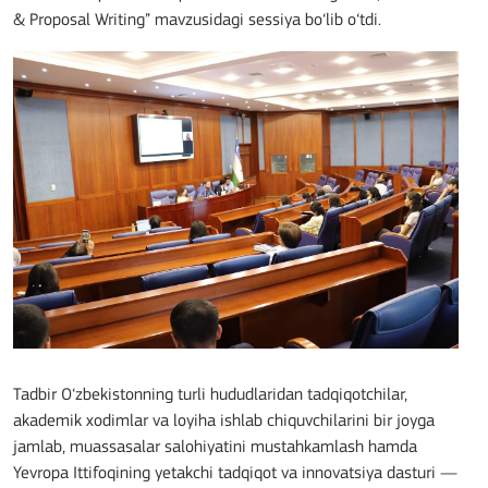
& Proposal Writing” mavzusidagi sessiya bo‘lib o‘tdi.
Tadbir O‘zbekistonning turli hududlaridan tadqiqotchilar,
akademik xodimlar va loyiha ishlab chiquvchilarini bir joyga
jamlab, muassasalar salohiyatini mustahkamlash hamda
Yevropa Ittifoqining yetakchi tadqiqot va innovatsiya dasturi —