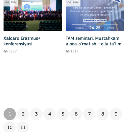
Dek, 2024
Dek, 2024
Xalqaro Erasmus+
TAM seminari: Mustahkam
konferensiyasi
aloqa o‘rnatish - oliy ta’lim
«O‘zbekistonda oliy ta’lim
muassasalari va sanoat
3267
1317
rivojlanishining istiqbollari»
o‘rtasidagi hamkorlikni
natijalari
kuchaytirish
1
2
3
4
5
6
7
8
9
10
11