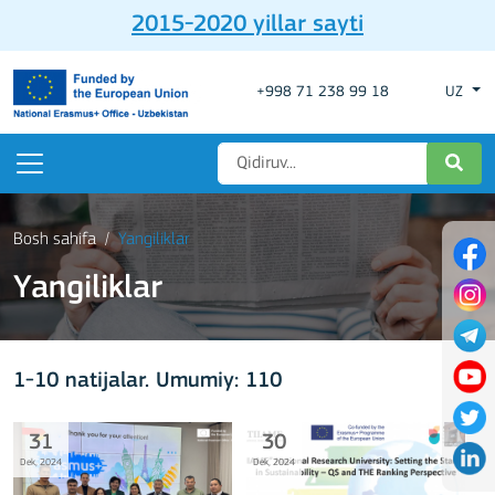
2015-2020 yillar sayti
+998 71 238 99 18
UZ
Bosh sahifa
Yangiliklar
Yangiliklar
1-10 natijalar. Umumiy: 110
31
30
Dek, 2024
Dek, 2024