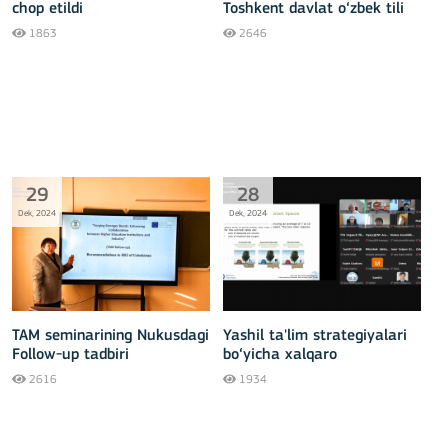
chop etildi
Toshkent davlat o‘zbek tili
va adabiyoti universitetida
1863
2646
TAM seminarining Follow-up
tadbiri bo‘lib o‘tdi
29
28
Dek, 2024
Dek, 2024
TAM seminarining Nukusdagi
Yashil ta'lim strategiyalari
Follow-up tadbiri
bo‘yicha xalqaro
ekspertlarni birlashtirgan
2616
1934
onlayn TAM seminar |
Natijalari