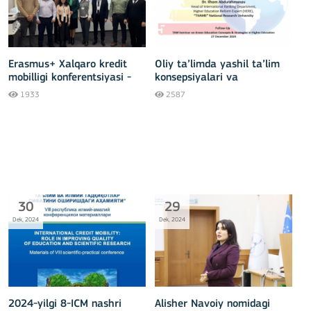
Erasmus+ Xalqaro kredit
Oliy ta’limda yashil ta’lim
mobilligi konferentsiyasi -
konsepsiyalari va
2024
strategiyalari bo‘yicha TAM
1933
2587
seminarining natijalari
tadbiri
30
29
Dek, 2024
Dek, 2024
2024-yilgi 8-ICM nashri
Alisher Navoiy nomidagi