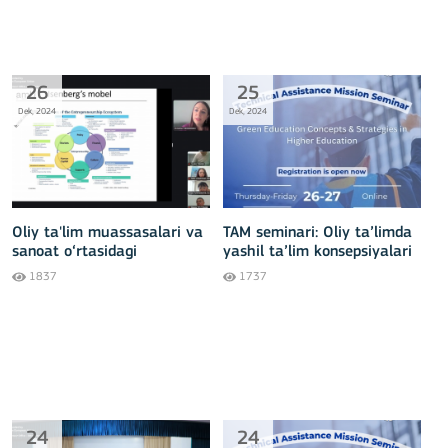
26
25
Dek, 2024
Dek, 2024
Oliy ta'lim muassasalari va
TAM seminari: Oliy ta’limda
sanoat o‘rtasidagi
yashil ta’lim konsepsiyalari
hamkorlikni
va strategiyalari
1837
1737
mustahkamlashga
bag‘ishlangan onlayn TAM
seminar muvaffaqiyatli
yakunlandi
24
24