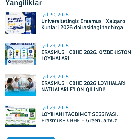
Yangiliklar
Iyul 30, 2026
Universitetingiz Erasmus+ Xalqaro
Kunlari 2026 doirasidagi tadbirga
mezbonlik qilishga tayyormi?
Iyul 29, 2026
ERASMUS+ CBHE 2026: O‘ZBEKISTON
LOYIHALARI
Iyul 29, 2026
ERASMUS+ CBHE 2026 LOYIHALARI
NATIJALARI E'LON QILINDI!
Iyul 29, 2026
LOYIHANI TAQDIMOT SESSIYASI:
Erasmus+ CBHE – GreenCamUz
loyihasi