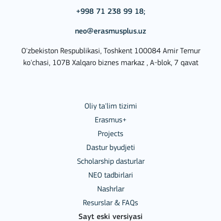
+998 71 238 99 18;
neo@erasmusplus.uz
O'zbekiston Respublikasi, Toshkent 100084 Amir Temur
ko'chasi, 107B Xalqaro biznes markaz , A-blok, 7 qavat
Oliy ta'lim tizimi
Erasmus+
Projects
Dastur byudjeti
Scholarship dasturlar
NEO tadbirlari
Nashrlar
Resurslar & FAQs
Sayt eski versiyasi