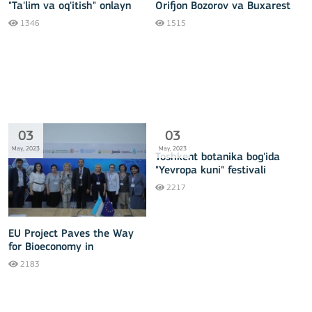
"Ta'lim va oq'itish" onlayn
Orifjon Bozorov va Buxarest
tadbiri
politexnika universiteti
1346
1515
professor-o‘qituvchilari
uchrashuvi bo‘lib o‘tdi
03
03
May, 2023
May, 2023
Toshkent botanika bog'ida
"Yevropa kuni" festivali
2217
EU Project Paves the Way
for Bioeconomy in
Uzbekistan
2183