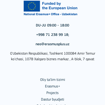
DU-JU 09:00 - 18:00
+998 71 238 99 18;
neo@erasmusplus.uz
O'zbekiston Respublikasi, Toshkent 100084 Amir Temur
ko'chasi, 107B Xalqaro biznes markaz , A-blok, 7 qavat
Oliy ta'lim tizimi
Erasmus+
Projects
Dastur byudjeti