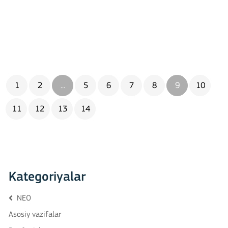
Universitetida bo’lib
bo‘lishdi
o’tmoqda
1
2
...
5
6
7
8
9
10
11
12
13
14
Kategoriyalar
NEO
Asosiy vazifalar