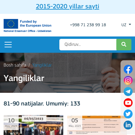
2015-2020 yillar sayti
+998 71 238 99 18
UZ
Bosh sahifa
Yangiliklar
Yangiliklar
81-90 natijalar. Umumiy: 133
10
05
May, 2023
May, 2023