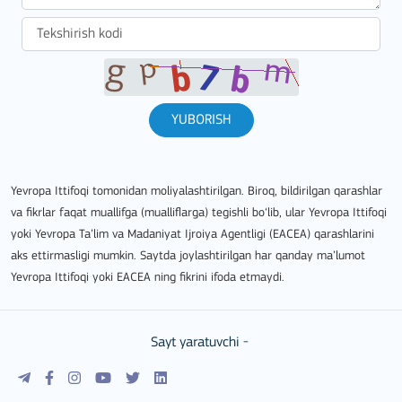
YUBORISH
Yevropa Ittifoqi tomonidan moliyalashtirilgan. Biroq, bildirilgan qarashlar
va fikrlar faqat muallifga (mualliflarga) tegishli bo‘lib, ular Yevropa Ittifoqi
yoki Yevropa Ta’lim va Madaniyat Ijroiya Agentligi (EACEA) qarashlarini
aks ettirmasligi mumkin. Saytda joylashtirilgan har qanday ma’lumot
Yevropa Ittifoqi yoki EACEA ning fikrini ifoda etmaydi.
Sayt yaratuvchi -