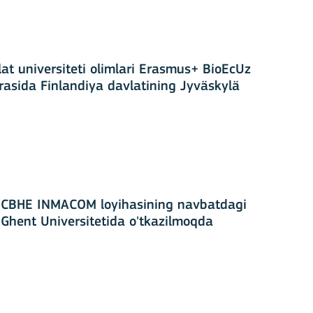
at universiteti olimlari Erasmus+ BioEcUz
irasida Finlandiya davlatining Jyväskylä
CBHE INMACOM loyihasining navbatdagi
Ghent Universitetida o'tkazilmoqda