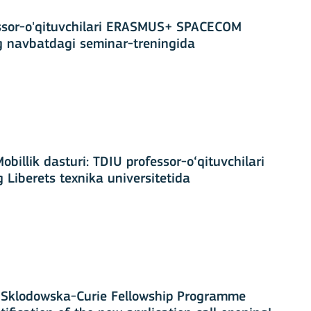
ssor-o'qituvchilari ERASMUS+ SPACECOM
g navbatdagi seminar-treningida
qda
billik dasturi: TDIU professor-o‘qituvchilari
 Liberets texnika universitetida
 Sklodowska-Curie Fellowship Programme