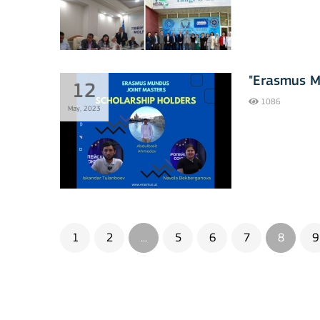
BATAFSIL
"Erasmus M
12
1086
May, 2023
Key Action 2: Cooperat
1
2
...
5
6
7
8
9
BATAFSIL