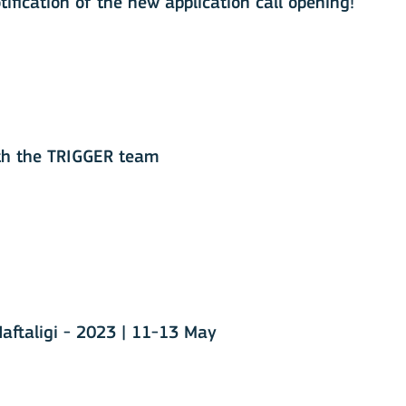
ification of the new application call opening!
th the TRIGGER team
Mobility of Individuals
aftaligi - 2023 | 11-13 May