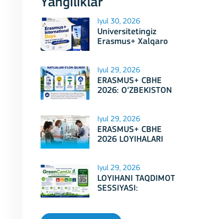
Yangiliklar
Iyul 30, 2026
Universitetingiz
Erasmus+ Xalqaro
Kunlari 2026
doirasidagi tadbirga
mezbonlik qilishga
Iyul 29, 2026
tayyormi?
ERASMUS+ CBHE
2026: O‘ZBEKISTON
LOYIHALARI
Iyul 29, 2026
ERASMUS+ CBHE
2026 LOYIHALARI
NATIJALARI E'LON
QILINDI!
Iyul 29, 2026
LOYIHANI TAQDIMOT
SESSIYASI:
Erasmus+ CBHE –
GreenCamUz loyihasi