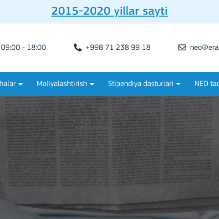
2015-2020 yillar sayti
09:00 - 18:00
+998 71 238 99 18
neo@era
halar
Moliyalashtirish
Stipendiya dasturlari
NEO tad