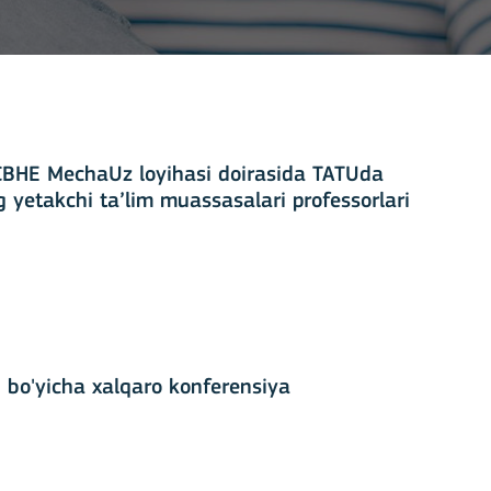
BHE MechaUz loyihasi doirasida TATUda
 yetakchi ta’lim muassasalari professorlari
chrashuv va trening kurslari bo‘lib o‘tmoqda
ti bo'yicha xalqaro konferensiya