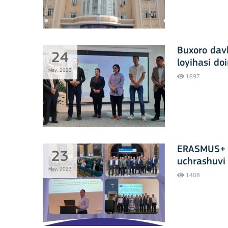
Buxoro davl
24
loyihasi do
May, 2023
shahrida
1897
ERASMUS+ 
23
uchrashuvi 
May, 2023
1408