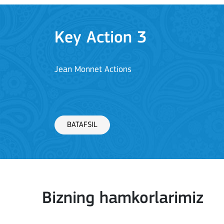
Key Action 3
Jean Monnet Actions
BATAFSIL
Key Action 1: Learning 
Bizning hamkorlarimiz