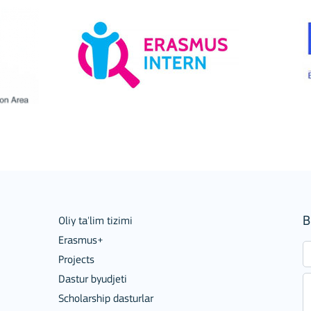
ion among organisations and in
B
Oliy ta'lim tizimi
Erasmus+
Projects
Dastur byudjeti
Scholarship dasturlar