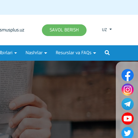
smusplus.uz
SAVOL BERISH
UZ
birlari
Nashrlar
Resurslar va FAQs