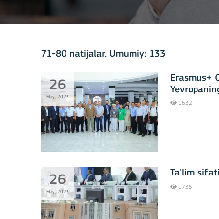
71-80 natijalar. Umumiy: 133
Erasmus+ C
26
Yevropaning
May, 2023
tomonidan u
1632
Ta'lim sifa
26
1735
May, 2023