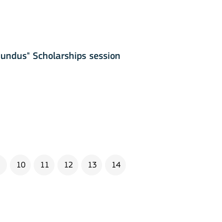
undus" Scholarships session
ion among organisations and in
10
11
12
13
14