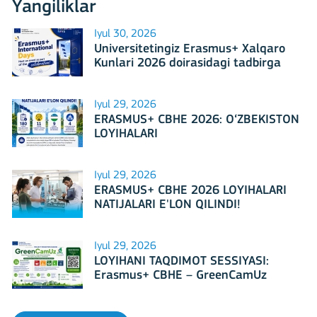
Yangiliklar
Iyul 30, 2026
Universitetingiz Erasmus+ Xalqaro
Kunlari 2026 doirasidagi tadbirga
mezbonlik qilishga tayyormi?
Iyul 29, 2026
ERASMUS+ CBHE 2026: O‘ZBEKISTON
LOYIHALARI
Iyul 29, 2026
ERASMUS+ CBHE 2026 LOYIHALARI
NATIJALARI E'LON QILINDI!
Iyul 29, 2026
LOYIHANI TAQDIMOT SESSIYASI:
Erasmus+ CBHE – GreenCamUz
loyihasi