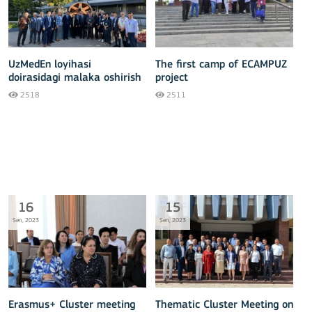
UzMedEn loyihasi
The first camp of ECAMPUZ
doirasidagi malaka oshirish
project
dasturi Latviyaning Riga
2518
2511
texnika universitetida
amalga oshirilmoqda
16
15
Sen, 2023
Sen, 2023
Erasmus+ Cluster meeting
Thematic Cluster Meeting on