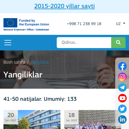
2015-2020 yillar sayti
+998 71 238 99 18
UZ
Bosh sahifa
Yangiliklar
Yangiliklar
41-50 natijalar. Umumiy: 133
20
18
Sen, 2023
Sen, 2023