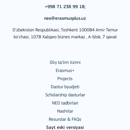
+998 71 238 99 18;
neo@erasmusplus.uz
O'zbekiston Respublikasi, Toshkent 100084 Amir Temur
ko'chasi, 107B Xalqaro biznes markaz , A-blok, 7 qavat
Oliy ta'lim tizimi
Erasmus+
Projects
Dastur byudjeti
Scholarship dasturlar
NEO tadbirlari
Nashrlar
Resurslar & FAQs
Sayt eski versiyasi