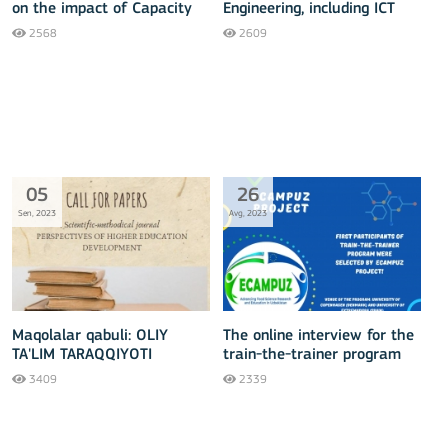
on the impact of Capacity
Engineering, including ICT
Building in Higher Education
CBHE projects
2568
2609
(CBHE) projects in
Samarkand
05
26
Sen, 2023
Avg, 2023
Maqolalar qabuli: ОLIY
The online interview for the
TA'LIM TARAQQIYOTI
train-the-trainer program
ISTIQBOLLARI
under the Erasmus+ CBHE
3409
2339
ECAMPUZ project