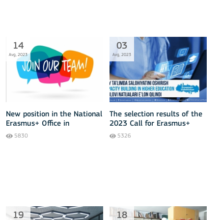
14
03
Avg, 2023
Avg, 2023
New position in the National
The selection results of the
Erasmus+ Office in
2023 Call for Erasmus+
Uzbekistan
Capacity Building in Higher
5830
5326
Education
19
18