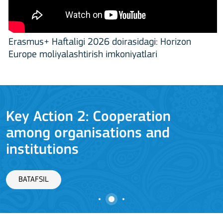
Erasmus+ Haftaligi 2026 doirasidagi: Horizon
Europe moliyalashtirish imkoniyatlari
Key Action 2: Cooperation
among organisations and
J
institutions
BATAFSIL