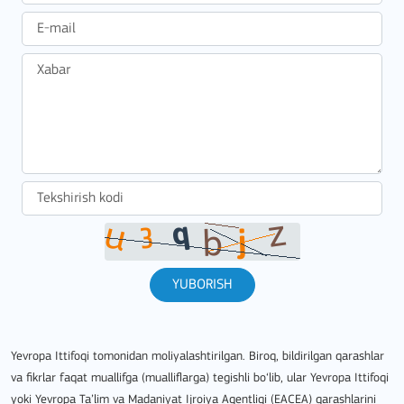
YUBORISH
Yevropa Ittifoqi tomonidan moliyalashtirilgan. Biroq, bildirilgan qarashlar
va fikrlar faqat muallifga (mualliflarga) tegishli bo‘lib, ular Yevropa Ittifoqi
yoki Yevropa Ta’lim va Madaniyat Ijroiya Agentligi (EACEA) qarashlarini