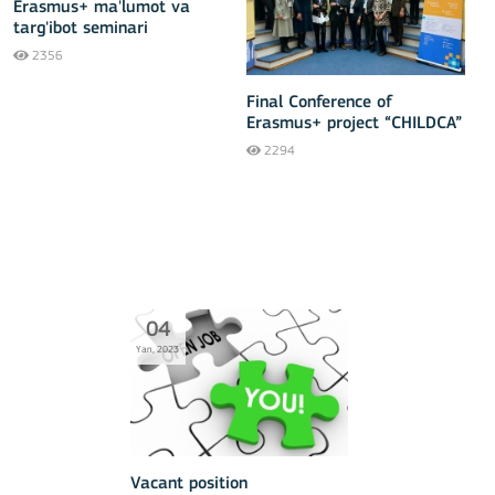
Erasmus+ ma'lumot va
targ'ibot seminari
2356
Final Conference of
Erasmus+ project “CHILDCA”
2294
04
Yan, 2023
Vacant position