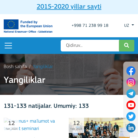
2015-2020 yillar sayti
+998 71 238 99 18
UZ
Bosh sahifa
Yangiliklar
Yangiliklar
131-133 natijalar. Umumiy: 133
12
12
Yan, 2023
Yan, 2023