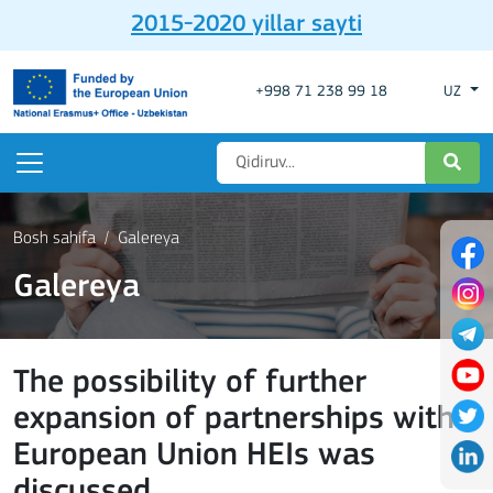
2015-2020 yillar sayti
+998 71 238 99 18
UZ
Bosh sahifa
Galereya
Galereya
The possibility of further
expansion of partnerships with
European Union HEIs was
discussed