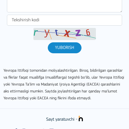
YUBORISH
Yevropa Ittifoqi tomonidan moliyalashtirilgan. Biroq, bildirilgan qarashlar
va fikrlar faqat muallifga (mualliflarga) tegishli bo‘lib, ular Yevropa Ittifoqi
yoki Yevropa Ta’lim va Madaniyat Ijroiya Agentligi (EACEA) qarashlarini
aks ettirmasligi mumkin. Saytda joylashtirilgan har qanday ma’lumot
Yevropa Ittifoqi yoki EACEA ning fikrini ifoda etmaydi.
Sayt yaratuvchi -