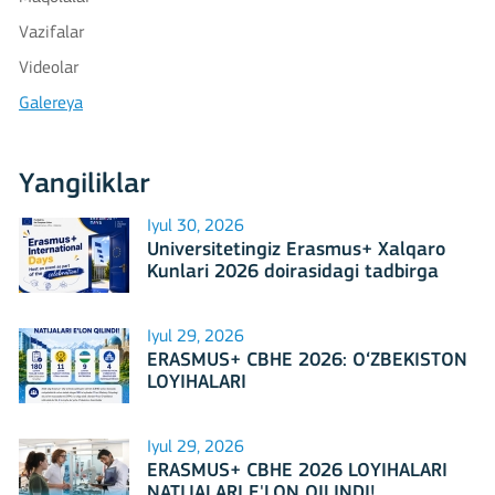
Vazifalar
Videolar
Galereya
Yangiliklar
Iyul 30, 2026
Universitetingiz Erasmus+ Xalqaro
Kunlari 2026 doirasidagi tadbirga
mezbonlik qilishga tayyormi?
Iyul 29, 2026
ERASMUS+ CBHE 2026: O‘ZBEKISTON
LOYIHALARI
Iyul 29, 2026
ERASMUS+ CBHE 2026 LOYIHALARI
NATIJALARI E'LON QILINDI!